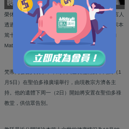
榮休教宗本篤十六世逝世，終年95歲。梵蒂岡發言人
透過聲明表示「我懷悲痛心情通知各位，榮休教宗本
篤十六世於當地時間今天上午9時34分在梵蒂岡的
Mater Ecclesiae修道院逝世。」
梵蒂岡發言人表示，本篤十六世喪禮將於下周四（1
月5日）在聖伯多祿廣場舉行，由現教宗方濟各主
持。他的遺體下周一（2日）開始將安置在聖伯多祿
教堂，供信眾告別。