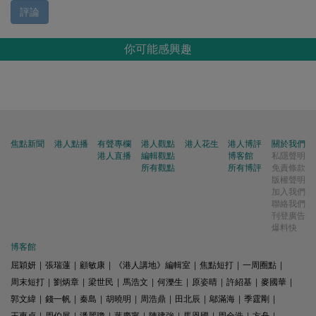
評論
你可能感興趣
焦點新聞
港人點播
有聲專欄
港人觀點
港人花生
港人博評
關於我們
港人直播
編輯觀點
博客館
私隱聲明
所有觀點
所有博評
免責條款
版權聲明
加入我們
聯絡我們
刊登廣告
爆料快
博客館
屈穎妍
|
張瑞蓮
|
顧敏康
|
《港人講地》編輯室
|
焦點短打
|
一周圈點
|
周末短打
|
劉炳章
|
梁世民
|
馬浩文
|
何濼生
|
原姿晴
|
許紹基
|
麥國華
|
郭文緯
|
錢一帆
|
秦島
|
胡曉明
|
周浩鼎
|
田北辰
|
鄔滿海
|
季霆剛
|