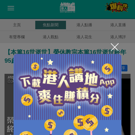
主頁
焦點新聞
港人點播
港人直播
有聲專欄
港人觀點
港人花生
港人博評
【本篤16世逝世】榮休教宗本篤16世逝世終年
95歲 喪禮1月5日舉行
讚好
9
分享