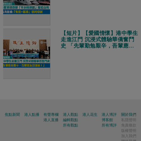
【短片】【愛國情懷】港中學生
走進江門 沉浸式體驗華僑奮鬥
史 「先輩勤勉艱辛，吾輩應為
國加油！」
焦點新聞
港人點播
有聲專欄
港人觀點
港人花生
港人博評
關於我們
港人直播
編輯觀點
博客館
私隱聲明
所有觀點
所有博評
免責條款
版權聲明
加入我們