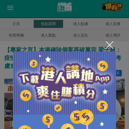
主頁
焦點新聞
港人點播
港人直播
有聲專欄
港人觀點
港人花生
港人博評
【專家之言】本港確診個案再破萬宗 梁子超：
疫情趨勢呈衰退、料兩周後見頂 何栢良：可考
慮進一步開放二價疫苗接種
讚好
6
分享