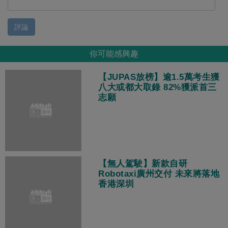
評論
你可能感興趣
【JUPAS放榜】逾1.5萬考生獲
八大或都大取錄 82%獲派首三
志願
【無人駕駛】新款自研
Robotaxi廣州交付 未來將落地
香港深圳