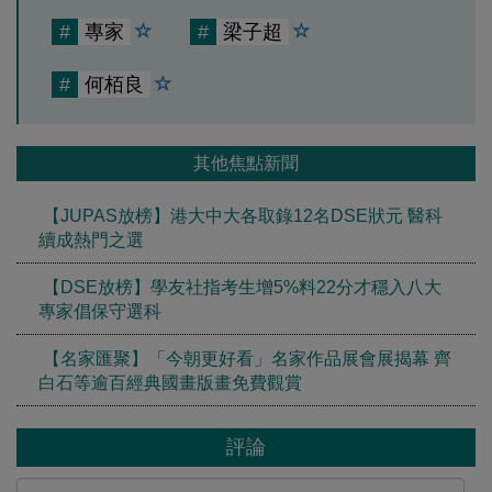
#
專家
#
梁子超
#
何栢良
其他焦點新聞
【JUPAS放榜】港大中大各取錄12名DSE狀元 醫科
續成熱門之選
【DSE放榜】學友社指考生增5%料22分才穩入八大
專家倡保守選科
【名家匯聚】「今朝更好看」名家作品展會展揭幕 齊
白石等逾百經典國畫版畫免費觀賞
評論