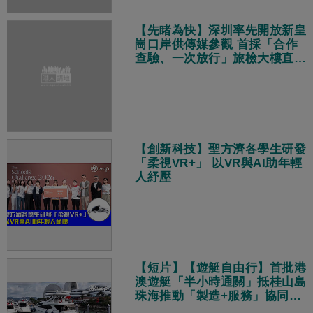
【先睹為快】深圳率先開放新皇
崗口岸供傳媒參觀 首採「合作
查驗、一次放行」旅檢大樓直連
地鐵站
【創新科技】聖方濟各學生研發
「柔視VR+」 以VR與AI助年輕
人紓壓
【短片】【遊艇自由行】首批港
澳遊艇「半小時通關」抵桂山島
珠海推動「製造+服務」協同發
展