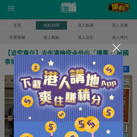
主頁
焦點新聞
港人點播
港人直播
有聲專欄
港人觀點
港人花生
港人博評
【追究責任】去年違檢疫令外出「播毒」 兩國
泰前機組人員判囚8周
讚好
6
分享