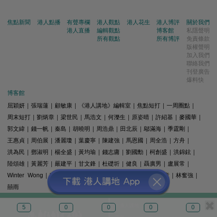
焦點新聞
港人點播
有聲專欄
港人觀點
港人花生
港人博評
關於我們
港人直播
編輯觀點
博客館
私隱聲明
所有觀點
所有博評
免責條款
版權聲明
加入我們
聯絡我們
刊登廣告
爆料快
博客館
屈穎妍
|
張瑞蓮
|
顧敏康
|
《港人講地》編輯室
|
焦點短打
|
一周圈點
|
周末短打
|
劉炳章
|
梁世民
|
馬浩文
|
何濼生
|
原姿晴
|
許紹基
|
麥國華
|
郭文緯
|
錢一帆
|
秦島
|
胡曉明
|
周浩鼎
|
田北辰
|
鄔滿海
|
季霆剛
|
王惠貞
|
周伯展
|
潘麗瓊
|
葉慶寧
|
陳建強
|
馬恩國
|
周全浩
|
方舟
|
洪為民
|
鄧淑明
|
楊全盛
|
黃均瑜
|
錢志庸
|
劉國勳
|
柯創盛
|
洪錦鉉
|
陸頌雄
|
黃麗芳
|
嚴建平
|
甘文鋒
|
杜礎圻
|
健良
|
聶廣男
|
盧展常
|
Winter Wong
|
K2
|
梁文新
|
羅崑
|
姚銘
|
陳志豪
|
精選文章
|
林奮強
|
囍雨
© 港人講地
5
0
0
0
0