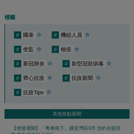
標籤
#
國泰
#
機組人員
#
坐監
#
檢疫
#
新冠肺炎
#
新型冠狀病毒
#
齊心抗疫
#
抗疫新聞
#
抗疫Tips
其他焦點新聞
【便捷通關】「粵車南下」擴至灣區9市 預約名額倍