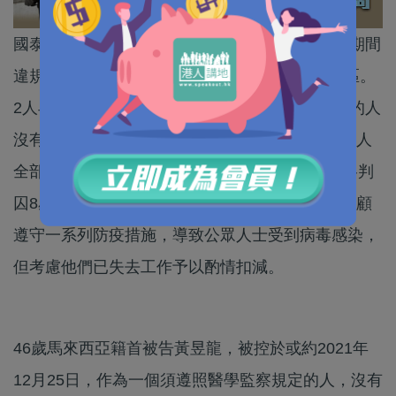
國泰航空兩名前機組人員去年12月涉嫌在港隔離期間
違規聚餐及外出，導致Omicron變異病毒帶入社區。
2人早前否認3項「作為一個須遵照醫學監察規定的人
沒有遵照衞生主任所指明的條件」罪受審，早前2人
全部罪名成立。今（12月1日）在東區裁判法院各判
囚8星期。裁判官王證瑜指，案情嚴重，兩被告不顧
遵守一系列防疫措施，導致公眾人士受到病毒感染，
但考慮他們已失去工作予以酌情扣減。
46歲馬來西亞籍首被告黃昱龍，被控於或約2021年
12月25日，作為一個須遵照醫學監察規定的人，沒有