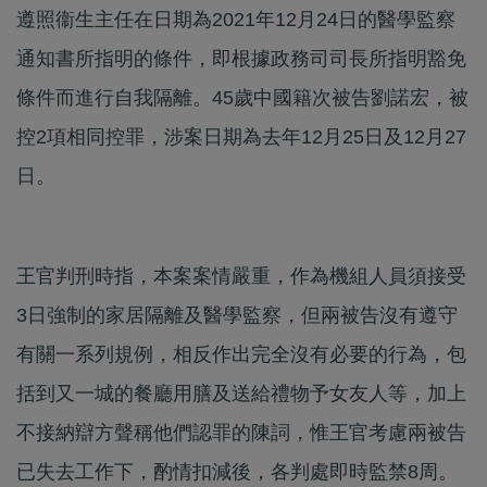
遵照衞生主任在日期為2021年12月24日的醫學監察
通知書所指明的條件，即根據政務司司長所指明豁免
條件而進行自我隔離。45歲中國籍次被告劉諾宏，被
控2項相同控罪，涉案日期為去年12月25日及12月27
日。
王官判刑時指，本案案情嚴重，作為機組人員須接受
3日強制的家居隔離及醫學監察，但兩被告沒有遵守
有關一系列規例，相反作出完全沒有必要的行為，包
括到又一城的餐廳用膳及送給禮物予女友人等，加上
不接納辯方聲稱他們認罪的陳詞，惟王官考慮兩被告
已失去工作下，酌情扣減後，各判處即時監禁8周。