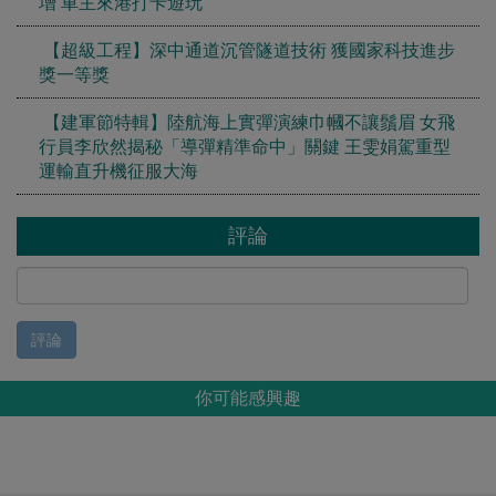
增 車主來港打卡遊玩
【超級工程】深中通道沉管隧道技術 獲國家科技進步
獎一等獎
【建軍節特輯】陸航海上實彈演練巾幗不讓鬚眉 女飛
行員李欣然揭秘「導彈精準命中」關鍵 王雯娟駕重型
運輸直升機征服大海
評論
評論
你可能感興趣