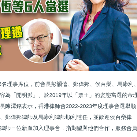
改選6名理事席位，前會長彭韻僖、鄭偉邦、侯百燊、馬康利
容為「開明派」、於2019年以「票王」的姿態當選的帝
陳澤銘表示，香港律師會2022-2023年度理事會選舉順
、鄭偉邦律師及馬康利律師順利連任，並歡迎侯百燊律
律師三位新血加入理事會，指期望與他們合作，服務會