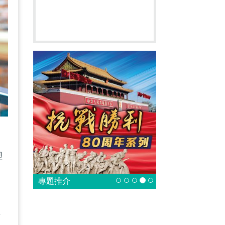
、
理
專題推介
員