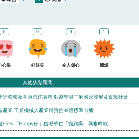
0
0
0
1
心心眼
好好笑
令人傷心
嬲爆
其他焦點新聞
走進粉嶺新圍軍營任講者 勉勵學員了解國家發展及貢獻社會
造產業 工業機械人產業鏈質控團體標準出爐
95% 「Happy仔」獲派華仁「癲到爆」興奮哼歌