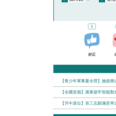
5
好正
【青少年軍事夏令營】施俊輝
【全國首個】廣東築牢智能製
【升中派位】首三志願滿意率達