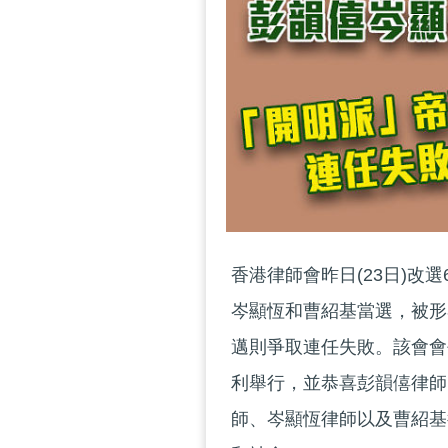
香港律師會昨日(23日)
岑顯恆和曹紹基當選，被形
邁則爭取連任失敗。該會會長
利舉行，並恭喜彭韻僖律師
師、岑顯恆律師以及曹紹基