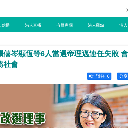
0
人點播
港人直播
有聲專欄
港人觀點
港人
韻僖岑顯恆等6人當選帝理邁連任失敗 
務社會
讚好
6
分享