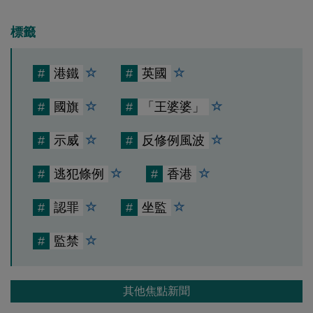
標籤
#
港鐵
#
英國
#
國旗
#
「王婆婆」
#
示威
#
反修例風波
#
逃犯條例
#
香港
#
認罪
#
坐監
#
監禁
其他焦點新聞