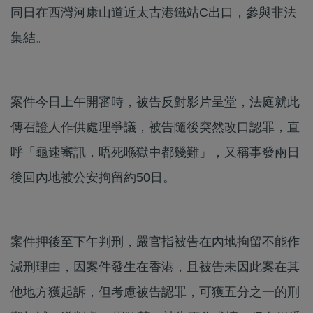
同日在西灣河康山道近太古港鐵站C出口，參與非法
集結。
案件今日上午開審時，被告反對影片呈堂，法庭就此
傳召證人作供處理爭議，被告隨後突然改口認罪，直
呼「龜速審訊，唔死喺獄中都幾難」，又稱事發兩日
後回內地被公安拘留約50日。
案件押後至下午判刑，嚴官指被告在內地拘留不能作
減刑理由，因案件發生在香港，且被告未因此案在其
他地方獲起訴，但考慮被告認罪，可獲五分之一的刑