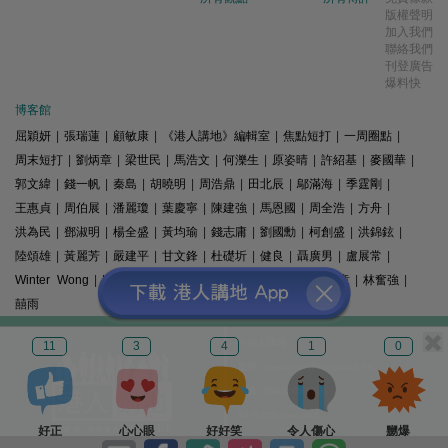
版權聲明
加入我們
聯絡我們
刊登廣告
爆料快
博客館
屈穎妍
|
張瑞蓮
|
顧敏康
|
《港人講地》編輯室
|
焦點短打
|
一周圈點
|
周末短打
|
劉炳章
|
梁世民
|
馬浩文
|
何濼生
|
原姿晴
|
許紹基
|
麥國華
|
郭文緯
|
錢一帆
|
秦島
|
胡曉明
|
周浩鼎
|
田北辰
|
鄔滿海
|
季霆剛
|
王惠貞
|
周伯展
|
潘麗瓊
|
葉慶寧
|
陳建強
|
馬恩國
|
周全浩
|
方舟
|
洪為民
|
鄧淑明
|
楊全盛
|
黃均瑜
|
錢志庸
|
劉國勳
|
柯創盛
|
洪錦鉉
|
陸頌雄
|
黃麗芳
|
嚴建平
|
甘文鋒
|
杜礎圻
|
健良
|
聶廣男
|
盧展常
|
Winter Wong
|
K2
|
梁文新
|
羅崑
|
姚銘
|
陳志豪
|
精選文章
|
林奮強
|
囍雨
© 港人講地
11
3
4
1
0
電郵: speakout@speakout.hk
傳真: 85228041301
All rights reserved.
好正
心心眼
好好笑
令人傷心
嬲爆
版權所有 不得轉載