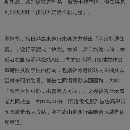
期扣減，遂判處32周監禁。被告不作求情，但在得悉
判刑後大呼「多謝大奶奶不殺之恩」。
案情指，當日港島東遊行未獲警方發出「不反對通知
書」，遊行演變成「快閃」示威，當日約晚10時，示
威者在鰂魚涌港鐵站A出口內的出入閘口集結並作出
威嚇性及攻擊性的行為，包括拆除港鐵站內圍欄及以
雷射筆照射警員。被告在同場揮動英國國旗，大叫
「警黑合作可恥，出賣港人可恥」。之後被告隨示威
者共同散去。約10時40分，閉路電視影到被告高舉英
國國旗走出太古站，並在康山道西行線匯合示威者佔
領車道。