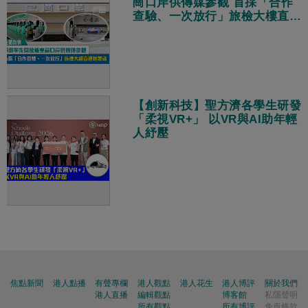
崗口岸供傳媒參觀 首採「合作
查驗、一次放行」旅檢大樓直連
地鐵站
【創新科技】聖方濟各學生研發
「柔視VR+」 以VR與AI助年輕
人紓壓
焦點新聞
港人點播
有聲專欄
港人觀點
港人花生
港人博評
關於我們
港人直播
編輯觀點
博客館
私隱聲明
所有觀點
所有博評
免責條款