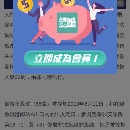
人稱「王婆婆」的示威常客王鳳瑤，參與3年前的兩
場港鐵站「快閃」示威行動，被告原先否認兩項非法
集結罪在東區裁判法院受審，但她在證人作供期間突
然改口認罪，主任裁判官嚴舜儀判刑時指，被告聲稱
在內地的遭遇不能構成減刑理由，且考慮到其有計畫
參與行動、事件的規模和對社會的影響力，遂判被告
入獄32周，兩罪同時執行。
被告王鳳瑤（66歲）被控於2019年8月11日，和在鰂
魚涌港鐵站A出口內的出入閘口，參與憑藉公安條例
第18（1）及（3）條屬非法集結的集結。她另被控於