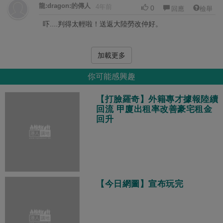
龍:dragon:的傳人
4年前
0
回應
檢舉
吓....判得太輕啦！送返大陸勞改仲好。
加載更多
你可能感興趣
【打臉羅奇】外籍專才據報陸續
回流 甲廈出租率改善豪宅租金
回升
【今日網圖】宣布玩完