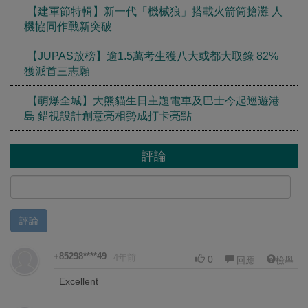
【建軍節特輯】新一代「機械狼」搭載火箭筒搶灘 人
機協同作戰新突破
【JUPAS放榜】逾1.5萬考生獲八大或都大取錄 82%
獲派首三志願
【萌爆全城】大熊貓生日主題電車及巴士今起巡遊港
島 錯視設計創意亮相勢成打卡亮點
評論
評論
+85298****49
4年前
0
回應
檢舉
Excellent