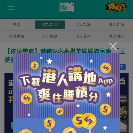
主頁
焦點新聞
港人點播
港人直播
有聲專欄
港人觀點
港人花生
港人博評
【依法懲處】港鐵站內高舉英國國旗示威 「王
婆婆」認非法集結判囚32星期
讚好
25
分享