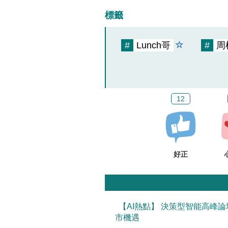
標籤
#
Lunch哥
#
周
12
好正
【AI熱點】 決策型智能高峰論
市機遇