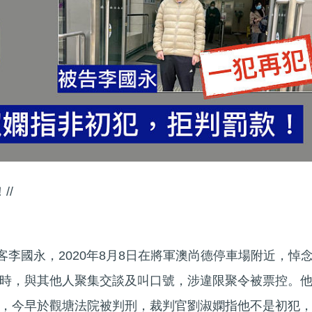
//
常客李國永，2020年8月8日在將軍澳尚德停車場附近，悼
時，與其他人聚集交談及叫口號，涉違限聚令被票控。
，今早於觀塘法院被判刑，裁判官劉淑嫻指他不是初犯