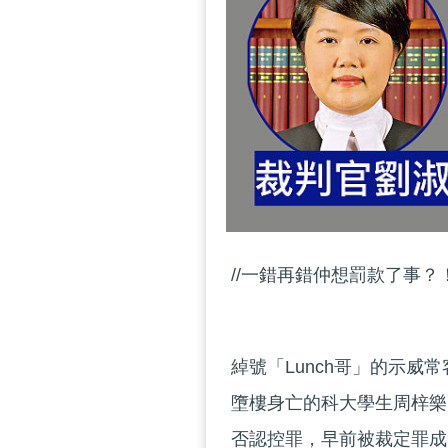
//一錯再錯仲想罰款了事？！
綽號「Lunch哥」的示威
墮樓身亡的科大學生周梓樂
否認控罪，早前被裁定罪成