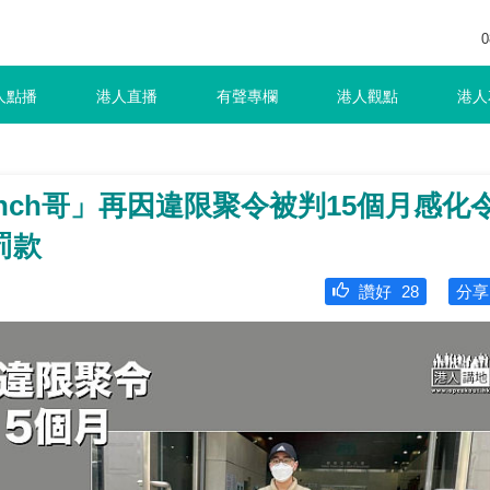
0
人點播
港人直播
有聲專欄
港人觀點
港人
nch哥」再因違限聚令被判15個月感化
罰款
讚好
28
分享