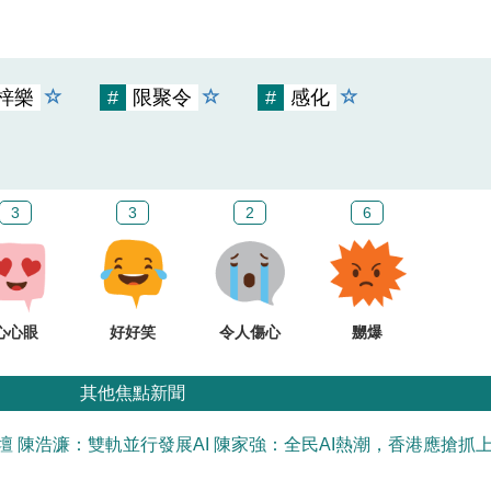
梓樂
#
限聚令
#
感化
3
3
2
6
心心眼
好好笑
令人傷心
嬲爆
其他焦點新聞
壇 陳浩濂：雙軌並行發展AI 陳家強：全民AI熱潮，香港應搶抓