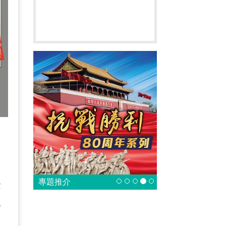
專題推介
念
他
，