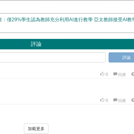
查：僅29%學生認為教師充分利用AI進行教學 亞太教師接受AI教
評論
評論
0
回應
0
回應
加載更多