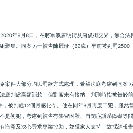
2020年8月8日，在將軍澳唐明街及唐俊街交界，無合法
組聚集。同案另一被告陳麗珍（62歲）早前被判罰2500
令案件大部分均以罰款方式處理，希望法庭考慮到同案
法庭判處高額罰款。但劉官未有接納，判刑時指被告於
件，被判處12個月感化令。他在同年8月再度干犯，雖然
不是初犯，考慮到被告有學習困難、自閉症譜系障礙等
有悔意及決心尋求專業協助，並獲家人支持，故採納報