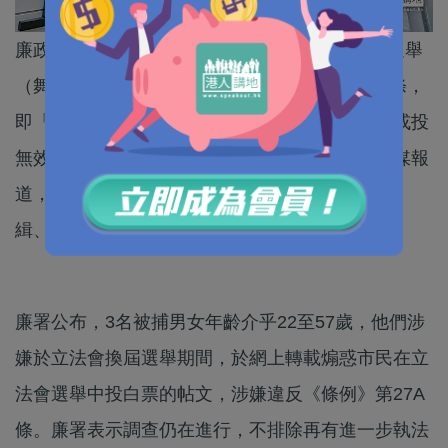
廉政公署今日（9日）拘捕2男1女，涉嫌觸犯《選舉
（舞弊及非法行為）條例》（《條例》）第27A條，
即「在選舉期間內藉公開活動煽惑另一人不投票或投
無效票」，所有被捕人士已獲准保釋候查。據傳媒報
道，3人只是普通網民，涉轉載正被警方及廉署通
緝、流亡海外的前議員許智峯的文章。
廉署公布，3名被捕男女年齡介乎22至57歲，他們涉
嫌於立法會換屆選舉期間，於網上轉載煽惑市民在立
法會選舉中投白票的帖文，涉嫌違反《條例》第27A
條。廉署表示調查仍在進行，不排除再有進一步執法