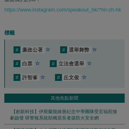
https://www.instagram.com/speakout_hk/?hl=zh-hk
標籤
#
廉政公署
#
選舉舞弊
#
白票
#
立法會選舉
#
許智峯
#
丘文俊
其他焦點新聞
【創新科技】伊斯蘭脫維善紀念中學團隊受宏福苑慘
劇啟發 研警報系統助獨居長者築防火安全網