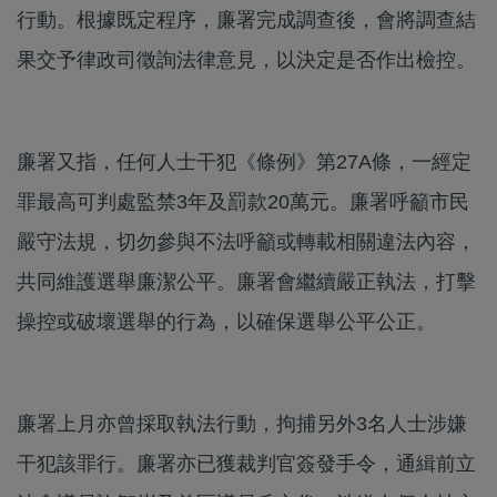
行動。根據既定程序，廉署完成調查後，會將調查結
果交予律政司徵詢法律意見，以決定是否作出檢控。
廉署又指，任何人士干犯《條例》第27A條，一經定
罪最高可判處監禁3年及罰款20萬元。廉署呼籲市民
嚴守法規，切勿參與不法呼籲或轉載相關違法內容，
共同維護選舉廉潔公平。廉署會繼續嚴正執法，打擊
操控或破壞選舉的行為，以確保選舉公平公正。
廉署上月亦曾採取執法行動，拘捕另外3名人士涉嫌
干犯該罪行。廉署亦已獲裁判官簽發手令，通緝前立