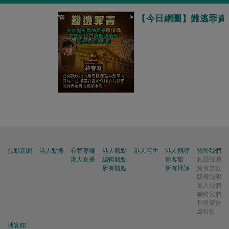
【今日網圖】難逃罪責
焦點新聞
港人點播
有聲專欄
港人觀點
港人花生
港人博評
關於我們
港人直播
編輯觀點
博客館
私隱聲明
所有觀點
所有博評
免責條款
版權聲明
加入我們
聯絡我們
刊登廣告
爆料快
博客館