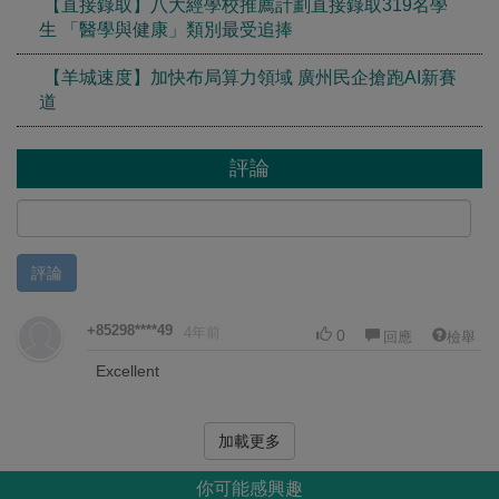
【直接錄取】八大經學校推薦計劃直接錄取319名學
生 「醫學與健康」類別最受追捧
【羊城速度】加快布局算力領域 廣州民企搶跑AI新賽
道
評論
評論
+85298****49
4年前
0
回應
檢舉
Excellent
加載更多
你可能感興趣