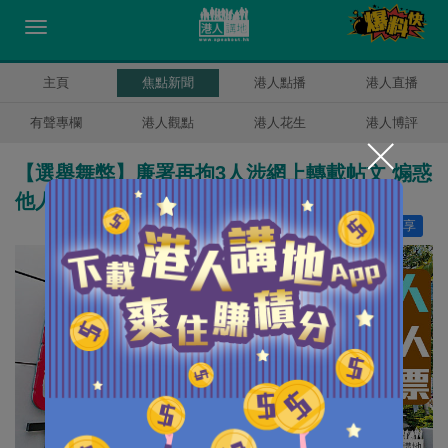
主頁
焦點新聞
港人點播
港人直播
有聲專欄
港人觀點
港人花生
港人博評
【選舉舞弊】廉署再拘3人涉網上轉載帖文 煽惑
他人立會選舉投白票
讚好
8
分享