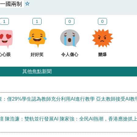
一國兩制
1
1
0
0
心心眼
好好笑
令人傷心
嬲爆
其他焦點新聞
查：僅29%學生認為教師充分利用AI進行教學 亞太教師接受AI教
壇 陳浩濂：雙軌並行發展AI 陳家強：全民AI熱潮，香港應搶抓