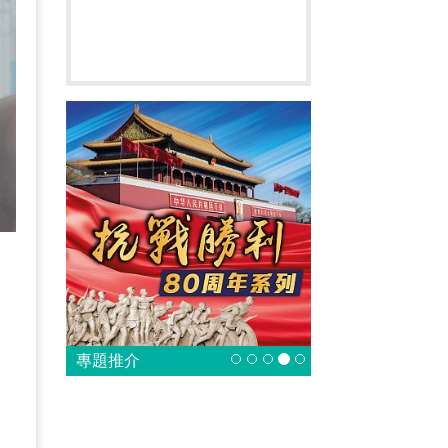
國
資
專題推介
資