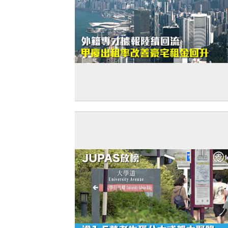
【打臉羅奇】外籍專才據報陸續回流 甲
租率改善豪宅租金回升