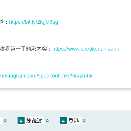
頻道：
https://bit.ly/2kgU8qg
收看第一手精彩內容：
https://www.speakout.hk/app
w.instagram.com/speakout_hk/?hl=zh-hk
#
陳茂波
#
香港