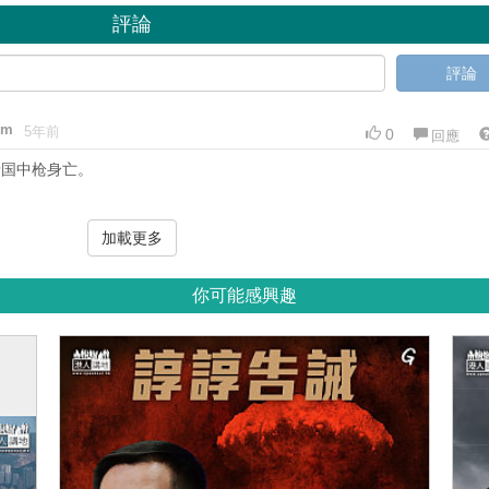
評論
評論
om
5年前
0
回應
泰国中枪身亡。
加載更多
你可能感興趣