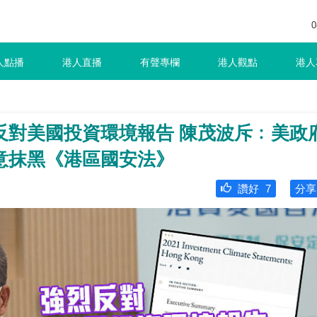
0
人點播
港人直播
有聲專欄
港人觀點
港人
反對美國投資環境報告 陳茂波斥﹕美政
意抹黑《港區國安法》
讚好
7
分享