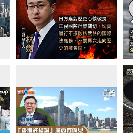
廈出
【今日網圖】諄諄告誡
【