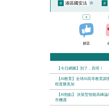
#
港區國安法
#
4
好正
【今日網圖】別了，四哥！
【AI教育】全球AI高等教育調
程度勝美加
【AI熱點】 決策型智能高峰論
市機遇