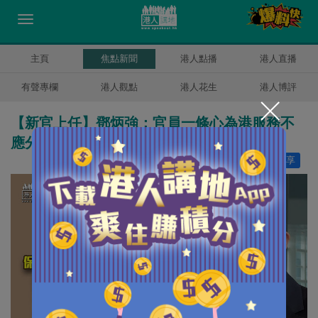
主頁
焦點新聞
港人點播
港人直播
有聲專欄
港人觀點
港人花生
港人博評
【新官上任】鄧炳強：官員一條心為港服務不
應分「文官武官」
讚好
22
分享