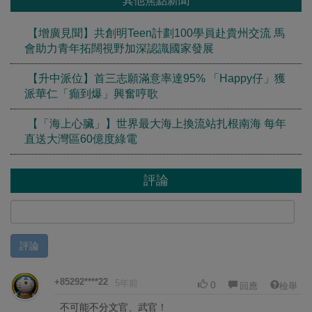
其他焦點新聞
【增廣見聞】共創明Teen計劃100學員赴貴州交流 馬
會助力青年拓闊視野加深認識國家發展
【升中派位】首三志願滿意率達95% 「Happy仔」獲
派華仁「癲到爆」興奮哼歌
【「海上心臟」】世界最大海上換流站扎根南海 每年
直送大灣區60億度綠電
評論
評論
+85292****22
5年前
0
回應
檢舉
不可能不分文官、武官！