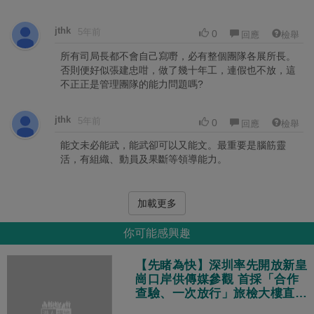
jthk
5年前
0
回應
檢舉
所有司局長都不會自己寫嘢，必有整個團隊各展所長。
否則便好似張建忠咁，做了幾十年工，連假也不放，這
不正正是管理團隊的能力問題嗎?
jthk
5年前
0
回應
檢舉
能文未必能武，能武卻可以又能文。最重要是腦筋靈
活，有組織、動員及果斷等領導能力。
加載更多
你可能感興趣
【先睹為快】深圳率先開放新皇
崗口岸供傳媒參觀 首採「合作
查驗、一次放行」旅檢大樓直連
地鐵站