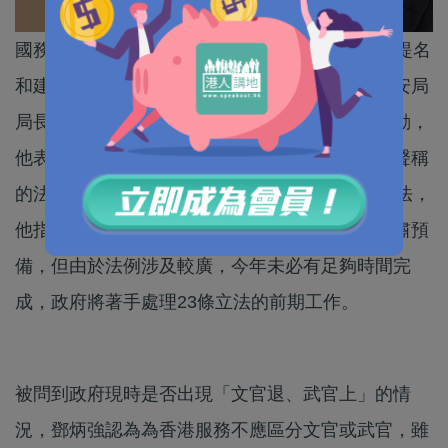
國務院昨（25日）公布，根據行政長官林鄭月娥提名
和建議，國務院已任命警務處處長鄧炳強升任保安局
局長。鄧炳強今日首次以保安局局長身份出席活動，
他表示今年要推進幾項法例修訂，包括涉及酷刑聲稱
的法例、消防修例，至於《基本法》23條本地立法，
他指「香港必須做、要盡快做」，政府會認真嚴肅預
備，但由於法例涉及較廣，今年未必有足夠時間完
成，政府將著手處理23條立法的前期工作。
被問到政府現時是否出現「文官退、武官上」的情
況，鄧炳強認為為香港服務不應區分文官或武官，雖