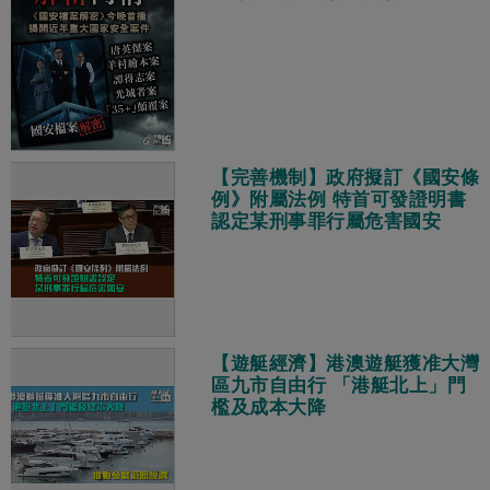
【完善機制】政府擬訂《國安條
例》附屬法例 特首可發證明書
認定某刑事罪行屬危害國安
【遊艇經濟】港澳遊艇獲准大灣
區九市自由行 「港艇北上」門
檻及成本大降