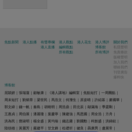
焦點新聞
港人點播
有聲專欄
港人觀點
港人花生
港人博評
關於我們
港人直播
編輯觀點
博客館
私隱聲明
所有觀點
所有博評
免責條款
版權聲明
加入我們
聯絡我們
刊登廣告
爆料快
博客館
屈穎妍
|
張瑞蓮
|
顧敏康
|
《港人講地》編輯室
|
焦點短打
|
一周圈點
|
周末短打
|
劉炳章
|
梁世民
|
馬浩文
|
何濼生
|
原姿晴
|
許紹基
|
麥國華
|
郭文緯
|
錢一帆
|
秦島
|
胡曉明
|
周浩鼎
|
田北辰
|
鄔滿海
|
季霆剛
|
王惠貞
|
周伯展
|
潘麗瓊
|
葉慶寧
|
陳建強
|
馬恩國
|
周全浩
|
方舟
|
洪為民
|
鄧淑明
|
楊全盛
|
黃均瑜
|
錢志庸
|
劉國勳
|
柯創盛
|
洪錦鉉
|
陸頌雄
|
黃麗芳
|
嚴建平
|
甘文鋒
|
杜礎圻
|
健良
|
聶廣男
|
盧展常
|