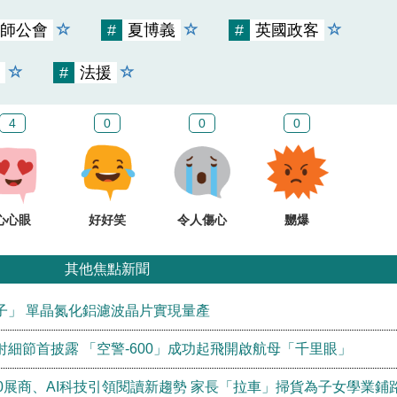
師公會
#
夏博義
#
英國政客
#
法援
4
0
0
0
心心眼
好好笑
令人傷心
嬲爆
其他焦點新聞
子」 單晶氮化鋁濾波晶片實現量產
細節首披露 「空警-600」成功起飛開啟航母「千里眼」
0展商、AI科技引領閱讀新趨勢 家長「拉車」掃貨為子女學業鋪