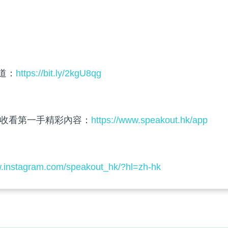
頻道：
https://bit.ly/2kgU8qg
收看第一手精彩內容：
https://www.speakout.hk/app
w.instagram.com/speakout_hk/?hl=zh-hk