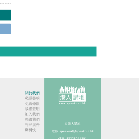
關於我們
私隱聲明
免責條款
版權聲明
加入我們
聯絡我們
© 港人講地
刊登廣告
爆料快
電郵: speakout@speakout.hk
傳真: 85228041301