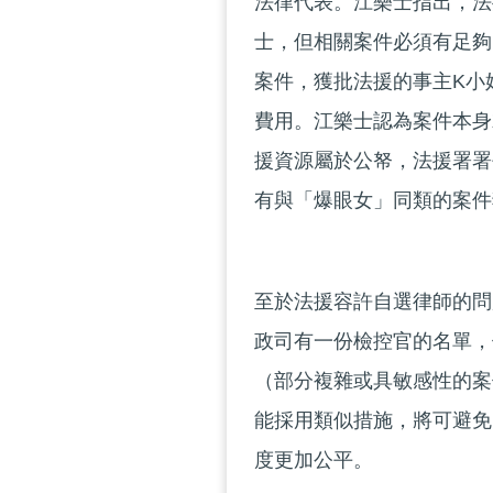
法律代表。江樂士指出，法
士，但相關案件必須有足夠
案件，獲批法援的事主K小
費用。江樂士認為案件本身
援資源屬於公帑，法援署署
有與「爆眼女」同類的案件
至於法援容許自選律師的問
政司有一份檢控官的名單，
（部分複雜或具敏感性的案
能採用類似措施，將可避免
度更加公平。