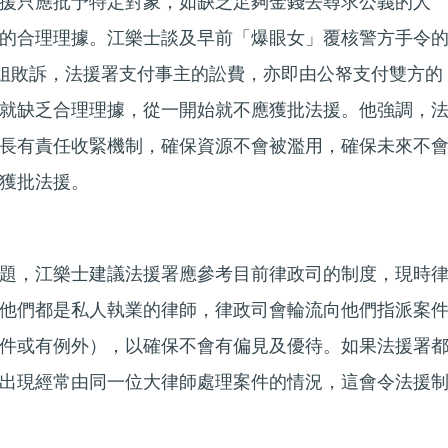
援只應批予特定對象，如缺乏足夠金錢去尋求公義的人
的合理理據。江樂士談及早前「爆眼女」覆核警方手令
姐敗訴，法援署支付事主的訟費，亦即由公帑支付雙方的
就缺乏合理理據，從一開始就不應獲批法援。他強調，
長有責任收緊機制，確保資源不會被濫用，確保未來不
獲批法援。
題，江樂士建議法援署應參考目前律政司的制度，現時
他們都是私人執業的律師，律政司會輪流向他們指派案
件或有例外），以確保不會有偏見及優待。如果法援署
出現經常由同一位大律師處理案件的情況，這會令法援