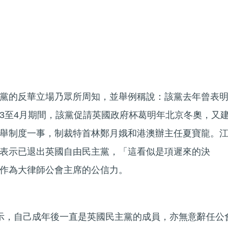
黨的反華立場乃眾所周知，並舉例稱說：該黨去年曾表
3至4月期間，該黨促請英國政府杯葛明年北京冬奧，又
舉制度一事，制裁特首林鄭月娥和港澳辦主任夏寶龍。
表示已退出英國自由民主黨，「這看似是項遲來的決
作為大律師公會主席的公信力。
示，自己成年後一直是英國民主黨的成員，亦無意辭任公