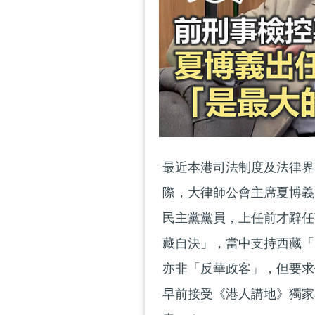
最近本港司法制度及法律界
際，大律師公會主席夏博義
民主黨黨員，上任前才辭任
藏自決」，當中支持西藏「
亦非「反華政客」，但要求
早前接受《港人講地》獨家