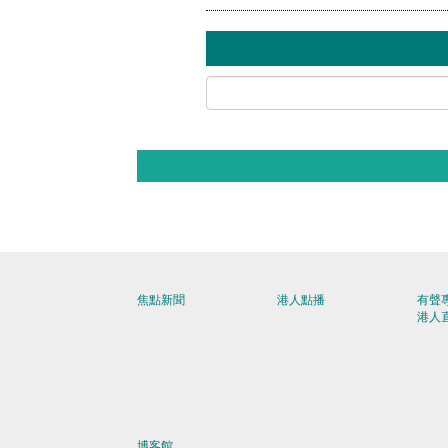
焦點新聞
港人點播
有聲
港人
博客館