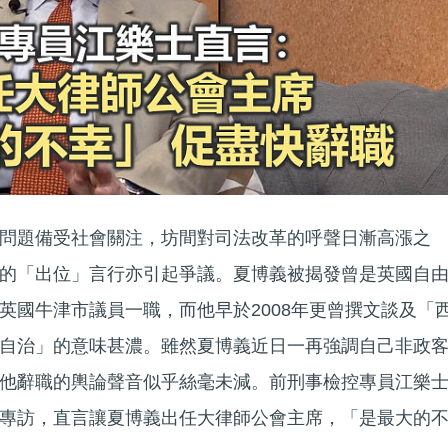
問題備受社會關注，坊間對司法改革的呼聲日漸高漲之
的「出位」言行亦引起爭議。夏博義被揭發曾是英國自
英國牛津市議員一職，而他早於2008年更曾撰文談及「
自治」的意味甚濃。雖然夏博義近日一再強調自己非政
他辭職的輿論聲音似乎絲毫未減。前刑事檢控專員江樂
專訪，直言讓夏博義出任大律師公會主席，「是最大的