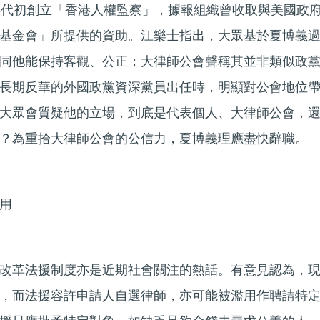
年代初創立「香港人權監察」，據報組織曾收取與美國政
基金會」所提供的資助。江樂士指出，大眾基於夏博義
同他能保持客觀、公正；大律師公會聲稱其並非類似政
長期反華的外國政黨資深黨員出任時，明顯對公會地位
大眾會質疑他的立場，到底是代表個人、大律師公會，
？為重拾大律師公會的公信力，夏博義理應盡快辭職。
用
改革法援制度亦是近期社會關注的熱話。有意見認為，
，而法援容許申請人自選律師，亦可能被濫用作聘請特