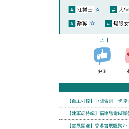
#
江樂士
#
大律
#
辭職
#
爆眼女
19
好正
【自主可控】中國告別「卡脖
【建軍節特輯】福建艦電磁彈射
【書展開鑼】香港書展匯聚77