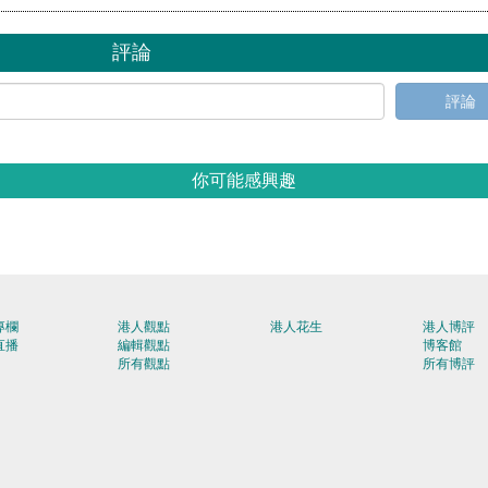
評論
評論
你可能感興趣
專欄
港人觀點
港人花生
港人博評
直播
編輯觀點
博客館
所有觀點
所有博評