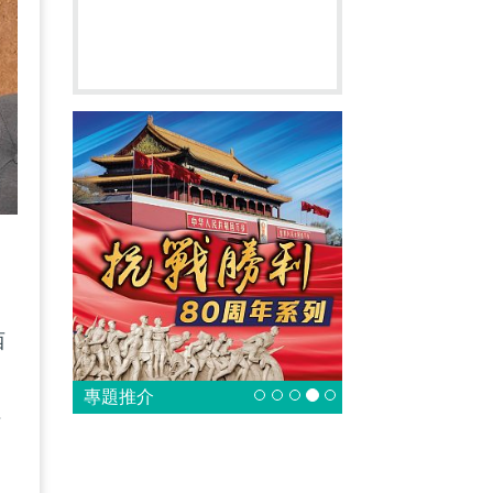
由
西
客
專題推介
士
不