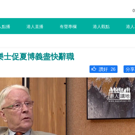
0
人點播
港人直播
有聲專欄
港人觀點
港人
樂士促夏博義盡快辭職
讚好
26
分享