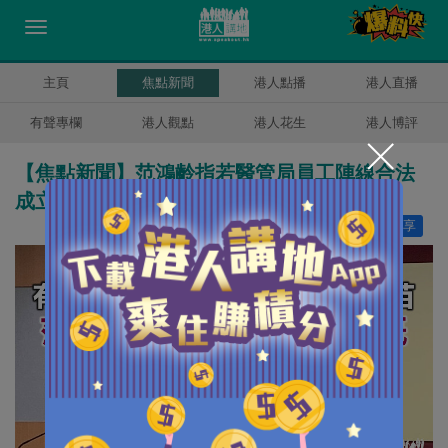
主頁
焦點新聞
港人點播
港人直播
有聲專欄
港人觀點
港人花生
港人博評
【焦點新聞】范鴻齡指若醫管局員工陣線合法
成立 局方無權取締
讚好
5
分享