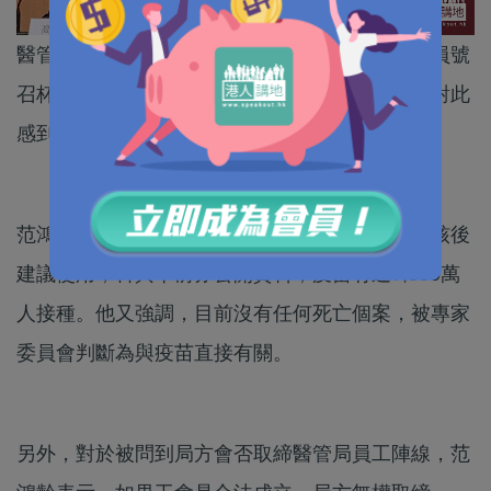
醫管局主席范鴻齡表示，留意到有一小撮醫護人員號
召杯葛安心出行應用程式及抹黑國產新冠疫苗，對此
感到極度反感及憤慨。
范鴻齡指出，本港所用疫苗都是經專家委員會審核後
建議使用，科興早前亦公開資料，疫苗有近7,000萬
人接種。他又強調，目前沒有任何死亡個案，被專家
委員會判斷為與疫苗直接有關。
另外，對於被問到局方會否取締醫管局員工陣線，范