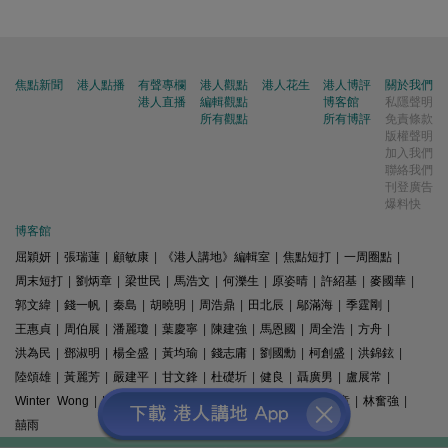
焦點新聞
港人點播
有聲專欄
港人觀點
港人花生
港人博評
關於我們
港人直播
編輯觀點
博客館
私隱聲明
所有觀點
所有博評
免責條款
版權聲明
加入我們
聯絡我們
刊登廣告
爆料快
博客館
屈穎妍
|
張瑞蓮
|
顧敏康
|
《港人講地》編輯室
|
焦點短打
|
一周圈點
|
周末短打
|
劉炳章
|
梁世民
|
馬浩文
|
何濼生
|
原姿晴
|
許紹基
|
麥國華
|
郭文緯
|
錢一帆
|
秦島
|
胡曉明
|
周浩鼎
|
田北辰
|
鄔滿海
|
季霆剛
|
王惠貞
|
周伯展
|
潘麗瓊
|
葉慶寧
|
陳建強
|
馬恩國
|
周全浩
|
方舟
|
洪為民
|
鄧淑明
|
楊全盛
|
黃均瑜
|
錢志庸
|
劉國勳
|
柯創盛
|
洪錦鉉
|
陸頌雄
|
黃麗芳
|
嚴建平
|
甘文鋒
|
杜礎圻
|
健良
|
聶廣男
|
盧展常
|
Winter Wong
|
K2
|
梁文新
|
羅崑
|
姚銘
|
陳志豪
|
精選文章
|
林奮強
|
囍雨