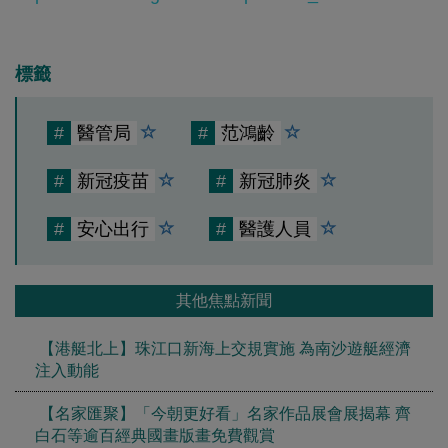
標籤
#
醫管局
#
范鴻齡
#
新冠疫苗
#
新冠肺炎
#
安心出行
#
醫護人員
其他焦點新聞
【港艇北上】珠江口新海上交規實施 為南沙遊艇經濟
注入動能
【名家匯聚】「今朝更好看」名家作品展會展揭幕 齊
白石等逾百經典國畫版畫免費觀賞