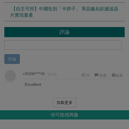
【自主可控】中國告別「卡脖子」 單晶氮化鋁濾波晶
片實現量產
評論
評論
+85298****49
5年前
0
回應
檢舉
Excellent
加載更多
你可能感興趣