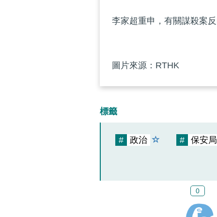
李家超重申，有關謀殺案反
圖片來源：RTHK
標籤
#
政治
#
保安局
0