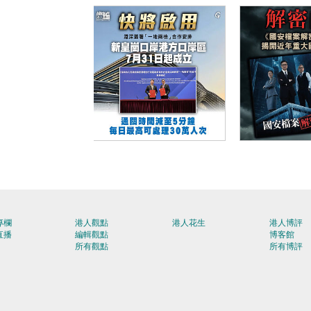
【今日網圖】快將啟用
【今日網圖
專欄
港人觀點
港人花生
港人博評
直播
編輯觀點
博客館
所有觀點
所有博評