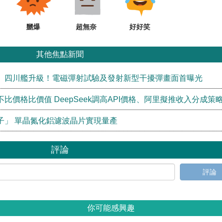
嬲爆
超無奈
好好笑
其他焦點新聞
」四川艦升級！電磁彈射試驗及發射新型干擾彈畫面首曝光
價格比價值 DeepSeek調高API價格、阿里擬推收入分成策
子」 單晶氮化鋁濾波晶片實現量產
評論
評論
你可能感興趣