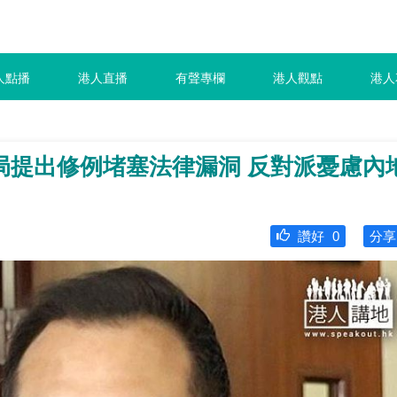
人點播
港人直播
有聲專欄
港人觀點
港人
局提出修例堵塞法律漏洞 反對派憂慮內
讚好
0
分享