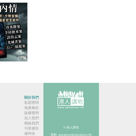
】解密內情
關於我們
私隱聲明
免責條款
版權聲明
加入我們
聯絡我們
© 港人講地
刊登廣告
爆料快
電郵: speakout@speakout.hk