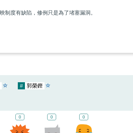
映制度有缺陷，修例只是為了堵塞漏洞。
#
郭榮鏗
0
0
0