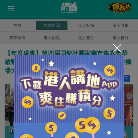
主頁
焦點新聞
港人點播
港人直播
有聲專欄
港人觀點
港人花生
港人博評
【年度盛事】第四屆同鄉社團家鄉市集嘉年華
啟動 市民踴躍感受各地家鄉味道 藝人方力申捧
場大讚目不暇給
讚好
5
分享