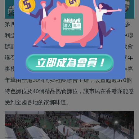
第四屆同鄉社團家鄉市集嘉年華今日（3日）在維多
利亞公園舉行啟動儀式，署理行政長官陳國基、中聯
辦副主任羅永綱、駐港國安公署副署長陳楓、行政會
議召集人葉劉淑儀、保安局局長鄧炳強、民政及青年
事務局局長麥美娟出席儀式並擔任主禮嘉賓。今年嘉
年華由全港30個同鄉社團聯合主辦，設置超過370個
特色攤位及40個精品熟食攤位，讓市民在香港亦能感
受到全國各地的家鄉味道。