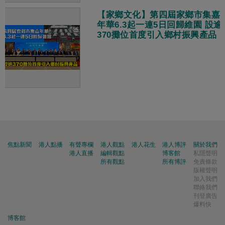
【家鄉文化】第四屆家鄉市集嘉
年華6.3起一連5日回歸維園 設逾
370攤位首度引入鄉村振興產品
焦點新聞
港人點播
有聲專欄
港人觀點
港人花生
港人博評
關於我們
港人直播
編輯觀點
博客館
私隱聲明
所有觀點
所有博評
免責條款
版權聲明
加入我們
聯絡我們
刊登廣告
爆料快
博客館