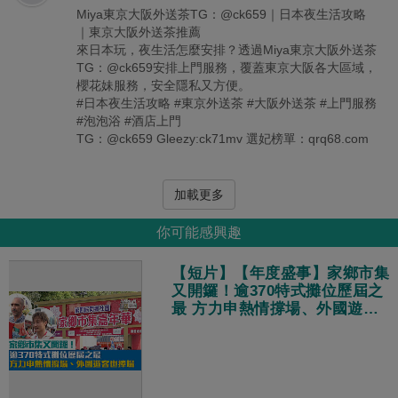
Miya東京大阪外送茶TG：@ck659｜日本夜生活攻略
｜東京大阪外送茶推薦
來日本玩，夜生活怎麼安排？透過Miya東京大阪外送茶
TG：@ck659安排上門服務，覆蓋東京大阪各大區域，
櫻花妹服務，安全隱私又方便。
#日本夜生活攻略 #東京外送茶 #大阪外送茶 #上門服務
#泡泡浴 #酒店上門
TG：@ck659 Gleezy:ck71mv 選妃榜單：qrq68.com
加載更多
你可能感興趣
【短片】【年度盛事】家鄉市集
又開鑼！逾370特式攤位歷屆之
最 方力申熱情撐場、外國遊客
也捧場