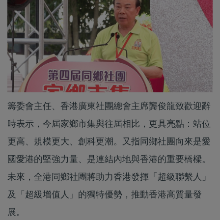
籌委會主任、香港廣東社團總會主席龔俊龍致歡迎辭
時表示，今屆家鄉市集與往屆相比，更具亮點：站位
更高、規模更大、創科更潮。又指同鄉社團向來是愛
國愛港的堅強力量、是連結內地與香港的重要橋樑。
未來，全港同鄉社團將助力香港發揮「超級聯繫人」
及「超級增值人」的獨特優勢，推動香港高質量發
展。