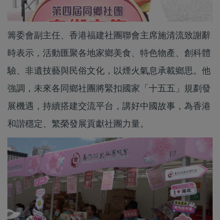
籌委會副主任、香港福建社團聯會主席施清流致謝辭
時表示，活動匯聚各地家鄉美食、特色物產、創科體
驗、非遺技藝與民俗文化，以煙火氣息承載鄉思。他
強調，未來各同鄉社團將緊扣國家「十五五」規劃發
展機遇，持續搭建交流平台，講好中國故事，為香港
和諧穩定、繁榮發展貢獻社團力量。