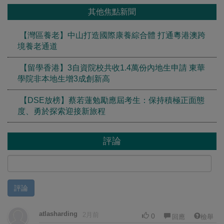
其他焦點新聞
【灣區養老】中山打造國際康養綜合體 打通粵港澳跨
境養老通道
【留學香港】3自資院校共收1.4萬份內地生申請 東華
學院非本地生增3成創新高
【DSE放榜】蔡若蓮勉勵應屆考生：保持積極正面態
度、勇於探索迎接新旅程
評論
評論
atlasharding
2月前
0
回應
檢舉