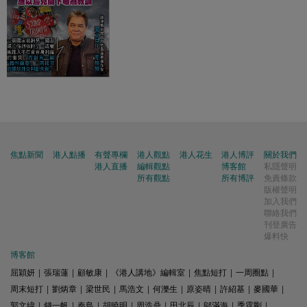
焦點新聞
港人點播
有聲專欄
港人觀點
港人花生
港人博評
關於我們
港人直播
編輯觀點
博客館
私隱聲明
所有觀點
所有博評
免責條款
版權聲明
加入我們
聯絡我們
刊登廣告
爆料快
博客館
屈穎妍
|
張瑞蓮
|
顧敏康
|
《港人講地》編輯室
|
焦點短打
|
一周圈點
|
周末短打
|
劉炳章
|
梁世民
|
馬浩文
|
何濼生
|
原姿晴
|
許紹基
|
麥國華
|
郭文緯
|
錢一帆
|
秦島
|
胡曉明
|
周浩鼎
|
田北辰
|
鄔滿海
|
季霆剛
|