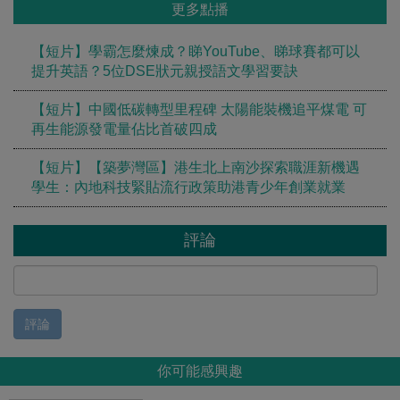
更多點播
【短片】學霸怎麼煉成？睇YouTube、睇球賽都可以
提升英語？5位DSE狀元親授語文學習要訣
【短片】中國低碳轉型里程碑 太陽能裝機追平煤電 可
再生能源發電量佔比首破四成
【短片】【築夢灣區】港生北上南沙探索職涯新機遇
學生：內地科技緊貼流行政策助港青少年創業就業
評論
評論
你可能感興趣