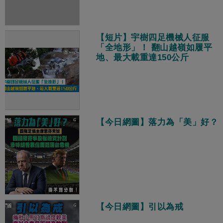
【短片】宇樹四足機械人征服
「全地形」！ 翻山越嶺如履平
地、最大載重達150公斤
【今日網圖】落力為「美」好？
【今日網圖】引以為戒