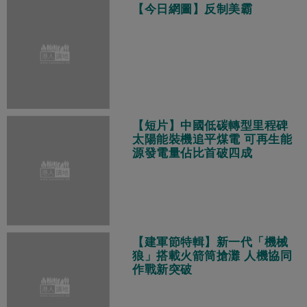
【今日網圖】反制美霸
【短片】中國低碳轉型里程碑
太陽能裝機追平煤電 可再生能
源發電量佔比首破四成
【建軍節特輯】新一代「機械
狼」搭載火箭筒搶灘 人機協同
作戰新突破