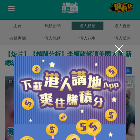
主頁
焦點新聞
港人點播
港人直播
有聲專欄
港人觀點
港人花生
港人博評
【短片】【精闢分析】李顯龍解讀美國大選 新
總統將延續對華敵視共識
讚好
17
分享