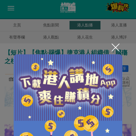
主頁
焦點新聞
港人點播
港人直播
有聲專欄
港人觀點
港人花生
港人博評
【短片】【焦點‧踢爆】捷克港人組織借「國殤
之柱」搞事 揭背後反中亂港黑手身份
讚好
14
分享