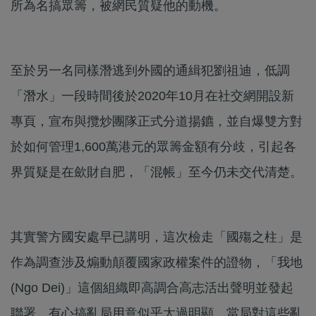
所為名搞眾籌，被網民質疑他的動機。
至於另一名同樣潛逃到外國的通緝犯劉祖迪，低調
「潛水」一段時間後於2020年10月在社交網開設新
專頁，宣布與攬炒團隊正式分道揚鑣，並自爆雙方對
於如何管理1,600萬港元的眾籌金額有分歧，引起各
界質疑是在歛財自肥，「混帳」至今仍未交代清楚。
其實警方國安處早已講明，這次檢走「國殤之柱」是
作為調查涉及煽動顛覆國家政權案件的證物，「我地
(Ngo Dei)」這個組織即高調合高志活出聲明並發起
聯署，有心搞亂局用意似乎太過明顯，當局對這些亂