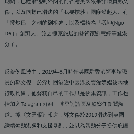
期間，已經潛逃到外國的前香港英國領事館職員鄭文
傑，以及同樣已潛逃的「我要攬炒」團隊發起人、有
「攬炒巴」之稱的劉祖廸，以及標榜為「我地(Ngo
Dei)」創辦人、旅居捷克旅居的藝術家劉慧婷等亂港
分子。
反修例風波中，2019年8月時任英國駐香港領事館職
員的鄭文傑，於深圳回港途中因涉及賣淫嫖娼被內地
行政拘留，他聲稱自己的工作只是收集資訊，工作包
括加入Telegram群組、連登討論區及監察任新聞頻
道。據《文匯報》報道，鄭文傑於2019潛逃到英國，
繼續煽動港獨和支援暴亂，並以為暴動分子提供庇護