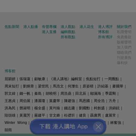
焦點新聞
港人點播
有聲專欄
港人觀點
港人花生
港人博評
關於我們
港人直播
編輯觀點
博客館
私隱聲明
所有觀點
所有博評
免責條款
版權聲明
加入我們
聯絡我們
刊登廣告
爆料快
博客館
屈穎妍
|
張瑞蓮
|
顧敏康
|
《港人講地》編輯室
|
焦點短打
|
一周圈點
|
周末短打
|
劉炳章
|
梁世民
|
馬浩文
|
何濼生
|
原姿晴
|
許紹基
|
麥國華
|
郭文緯
|
錢一帆
|
秦島
|
胡曉明
|
周浩鼎
|
田北辰
|
鄔滿海
|
季霆剛
|
王惠貞
|
周伯展
|
潘麗瓊
|
葉慶寧
|
陳建強
|
馬恩國
|
周全浩
|
方舟
|
洪為民
|
鄧淑明
|
楊全盛
|
黃均瑜
|
錢志庸
|
劉國勳
|
柯創盛
|
洪錦鉉
|
陸頌雄
|
黃麗芳
|
嚴建平
|
甘文鋒
|
杜礎圻
|
健良
|
聶廣男
|
盧展常
|
Winter Wong
|
K2
|
梁文新
|
羅崑
|
姚銘
|
陳志豪
|
精選文章
|
林奮強
|
囍雨