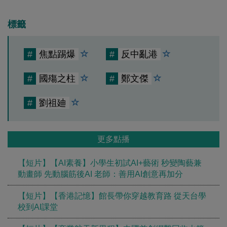
標籤
#
焦點踢爆
#
反中亂港
#
國殤之柱
#
鄭文傑
#
劉祖廸
更多點播
【短片】【AI素養】小學生初試AI+藝術 秒變陶藝兼
動畫師 先動腦筋後AI 老師：善用AI創意再加分
【短片】【香港記憶】館長帶你穿越教育路 從天台學
校到AI課堂