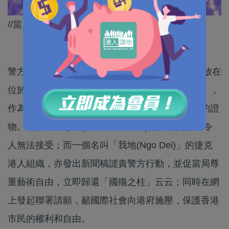
//當局對這些亂港組織的小動作，不得不防！//
警方國安處上周五(5日)持法庭手令，檢走原本存放在
位於石崗香港大學嘉道理中心的雕塑「國殤之柱」，
作為調查一宗涉及「煽動他人顛覆國家政權罪」的證
物。創作者高志活(Jens Galschiøt)批評相關行動令
人無法接受；而一個名叫「我地(Ngo Dei)」的捷克
港人組織，亦發出新聞稿譴責警方行動，並促當局尊
重藝術自由，立即歸還「國殤之柱」云云；同時在網
上發起聯署請願，籲國際社會向港府施壓，保護香港
市民的權利和自由。