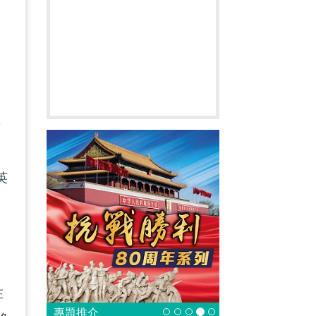
亦
而
英
台
在
專題推介