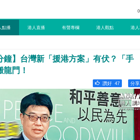
0
人點播
港人直播
有聲專欄
港人觀點
港人
分鐘】台灣新「援港方案」有伏？「手
搬龍門！
讚好
47
分享