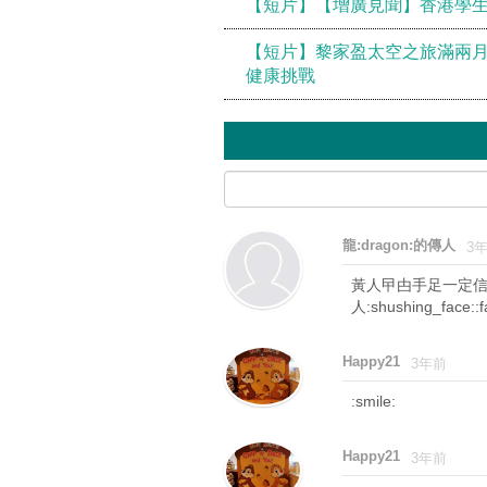
【短片】【增廣見聞】香港學生
【短片】黎家盈太空之旅滿兩月
健康挑戰
龍:dragon:的傳人
3
黃人曱甴手足一定
人:shushing_face::
Happy21
3年前
:smile:
Happy21
3年前