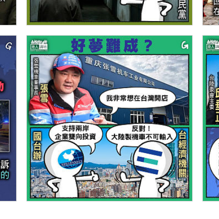
【今日網圖】踢爆綠色謊言
【
【今日網圖】好夢難成？
【