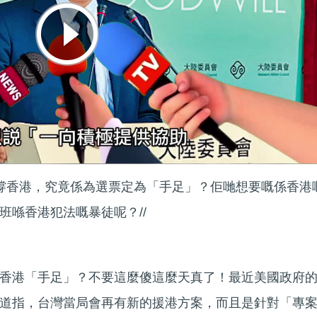
聲撐香港，究竟係為選票定為「手足」？佢哋想要嘅係香港
班喺香港犯法嘅暴徒呢？//
香港「手足」？不要這麼傻這麼天真了！最近美國政府
道指，台灣當局會再有新的援港方案，而且是針對「專