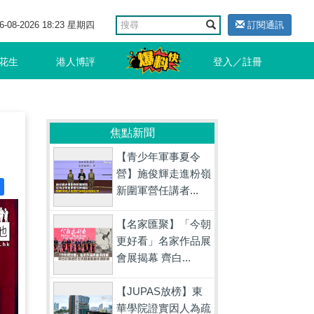
6-08-2026 18:23 星期四
訂閱通訊
花生
港人博評
登入／註冊
焦點新聞
【青少年軍事夏令
營】施俊輝走進粉嶺
新圍軍營任講者...
【名家匯聚】「今朝
更好看」名家作品展
會展揭幕 齊白...
【JUPAS放榜】東
華學院證實因人為疏