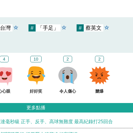
台灣
#
「手足」
#
蔡英文
4
10
2
2
心心眼
好好笑
令人傷心
嬲爆
更多點播
達毫秒級 正手、反手、高球無難度 最高紀錄打25回合