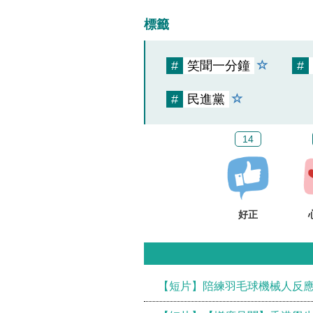
標籤
#
笑聞一分鐘
#
#
民進黨
14
好正
【短片】陪練羽毛球機械人反應