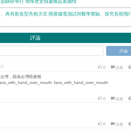
韶關研學行 增厚歷史積澱喚起家國情
、再有新造型亮相天宮 開展腦電測試與醫學實驗、探究長期飛
評論
評論
年前
0
回應
信台灣，因為台灣唔會呃
face_with_hand_over_mouth::face_with_hand_over_mouth:
0
回應
0
回應