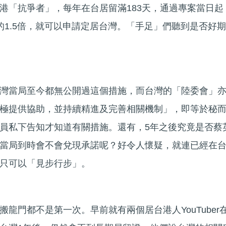
港「抗爭者」，每年在台居留滿183天，通過專案當日起
的1.5倍，就可以申請定居台灣。「手足」們聽到是否好期
灣當局至今都無公開過這個措施，而台灣的「陸委會」
極提供協助，並持續精進及完善相關機制」，即等於秘
員私下告知才知道有關措施。還有，5年之後究竟是否蔡
當局到時會不會兌現承諾呢？好令人懷疑，就連已經在
只可以「見步行步」。
龍門都不是第一次。早前就有兩個居台港人YouTuber