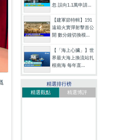
忽 誤向1.1萬申請...
【建軍節特輯】191
遠箱火實彈射擊首公
開 數分鐘切換模...
【「海上心臟」】世
界最大海上換流站扎
根南海 每年直...
嘅
精選排行榜
精選觀點
精選博評
的
案