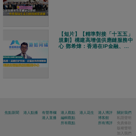
【短片】【精準對接「十五五」
規劃】構建高增值供應鏈服務中
心 鄧希煒：香港在IP金融、企
業出海發揮優勢
焦點新聞
港人點播
有聲專欄
港人觀點
港人花生
港人博評
關於我們
港人直播
編輯觀點
博客館
私隱聲明
所有觀點
所有博評
免責條款
版權聲明
加入我們