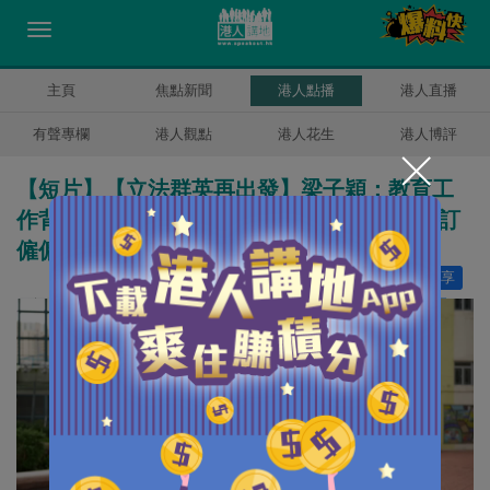
主頁
焦點新聞
港人點播
港人直播
有聲專欄
港人觀點
港人花生
港人博評
【短片】【立法群英再出發】梁子穎：教育工
作背景可幫助打工仔提升技能、學識 爭取修訂
僱傭條例、落實標準工時保障權益
讚好
4
分享