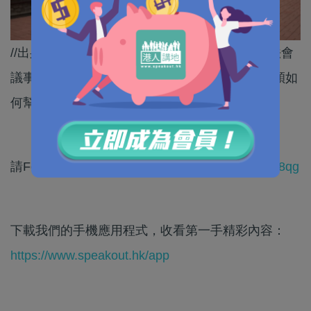
//出身貧窮基層，從事20多年教育工作，進入立法會
議事堂，但心中仍未放下社區工作的初心。梁子穎如
何幫助打工仔，幫助市民？//
請Follow我們的YouTube頻道：
https://bit.ly/2kgU8qg
下載我們的手機應用程式，收看第一手精彩內容：
https://www.speakout.hk/app