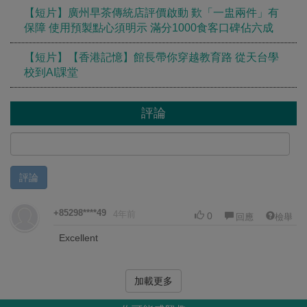
【短片】廣州早茶傳統店評價啟動 歎「一盅兩件」有
保障 使用預製點心須明示 滿分1000食客口碑佔六成
【短片】【香港記憶】館長帶你穿越教育路 從天台學
校到AI課堂
評論
評論
+85298****49
4年前
0
回應
檢舉
Excellent
加載更多