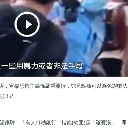
經講過，宣揚恐怖主義係嚴重罪行，究竟點樣可以避免誤墮法
！//
湯家驊：「有人打劫銀行，指他(劫匪)是「羅賓漢」，即