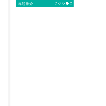
專題推介
和
、
犯
他
全
例