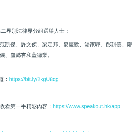
會第二界別法律界分組選舉人士：
范凱傑、許文傑、梁定邦、麥慶歡、湯家驊、彭韻僖、
儀、盧懿杏和藍德業。
頻道：
https://bit.ly/2kgU8qg
收看第一手精彩內容：
https://www.speakout.hk/app