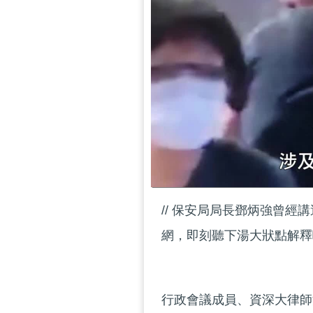
// 保安局局長鄧炳強曾
網，即刻聽下湯大狀點解釋啦
行政會議成員、資深大律師