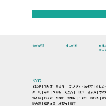
焦點新聞
港人點播
有聲
港人
博客館
屈穎妍
|
張瑞蓮
|
顧敏康
|
《港人講地》編輯室
|
焦點短
錢一帆
|
秦島
|
胡曉明
|
周浩鼎
|
田北辰
|
鄔滿海
|
季霆
黃均瑜
|
錢志庸
|
劉國勳
|
柯創盛
|
洪錦鉉
|
陸頌雄
|
黃
陳志豪
|
精選文章
|
林奮強
|
囍雨