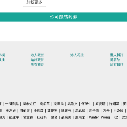
加載更多
你可能感興趣
專欄
港人觀點
港人花生
港人博評
直播
編輯觀點
博客館
所有觀點
所有博評
打
|
一周圈點
|
周末短打
|
劉炳章
|
梁世民
|
馬浩文
|
何濼生
|
原姿晴
|
許紹基
|
麥
剛
|
王惠貞
|
周伯展
|
潘麗瓊
|
葉慶寧
|
陳建強
|
馬恩國
|
周全浩
|
方舟
|
洪為民
|
麗芳
|
嚴建平
|
甘文鋒
|
杜礎圻
|
健良
|
聶廣男
|
盧展常
|
Winter Wong
|
K2
|
梁