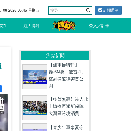
7-08-2026 06:45 星期五
訂閱通訊
花生
港人博評
登入／註冊
師
焦點新聞
違
【建軍節特輯】
轟-6N掛「驚雷-1」
空射彈道導彈首公
開...
【後顧無憂】港人北
上購物再添新保障
大灣區跨境消費...
【青少年軍事夏令