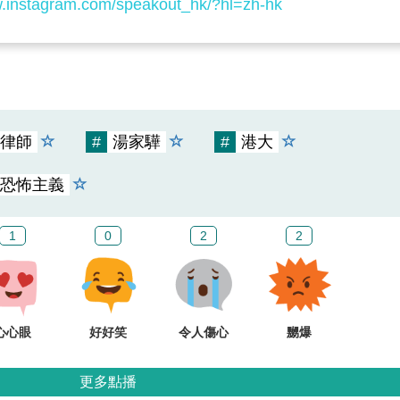
w.instagram.com/speakout_hk/?hl=zh-hk
律師
#
湯家驊
#
港大
恐怖主義
1
0
2
2
心心眼
好好笑
令人傷心
嬲爆
更多點播