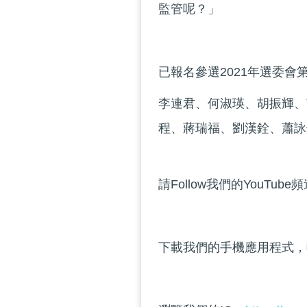
監管呢？」
已報名參選2021年選委
李連君、何淑瑛、胡振輝、
程、蔣瑞福、劉漢銓、蕭詠
請Follow我們的YouTube
下載我們的手機應用程式，