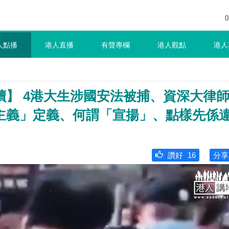
0
人點播
港人直播
有聲專欄
港人觀點
港人
讀】 4港大生涉國安法被捕、資深大律
主義」定義、何謂「宣揚」、點樣先係
讚好
16
分享