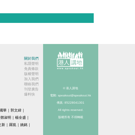
關於我們
私隱聲明
免責條款
版權聲明
加入我們
聯絡我們
© 港人講地
刊登廣告
爆料快
電郵: speakout@speakout.hk
傳真: 85228041301
國華
|
郭文緯
|
All rights reserved.
鄧淑明
|
楊全盛
|
版權所有 不得轉載
文新
|
羅崑
|
姚銘
|