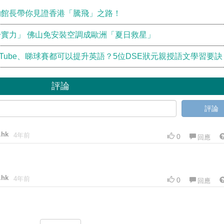
物館長帶你見證香港「騰飛」之路！
實力」 佛山免安裝空調成歐洲「夏日救星」
Tube、睇球賽都可以提升英語？5位DSE狀元親授語文學習要訣
評論
評論
.hk
4年前
0
回應
.hk
4年前
0
回應