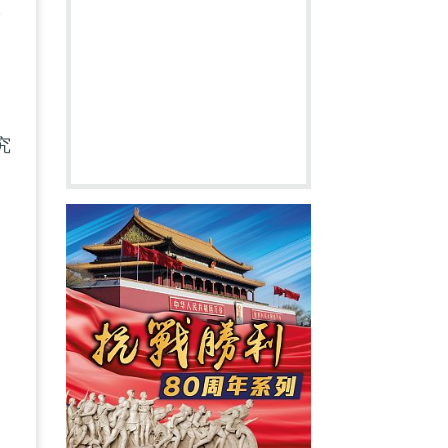
實
究
個
是