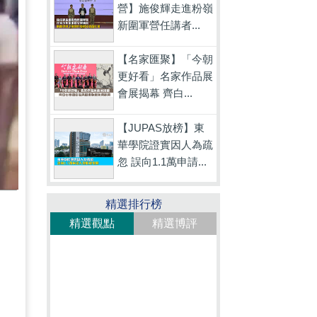
營】施俊輝走進粉嶺
新圍軍營任講者...
【名家匯聚】「今朝
更好看」名家作品展
會展揭幕 齊白...
【JUPAS放榜】東
華學院證實因人為疏
忽 誤向1.1萬申請...
精選排行榜
精選觀點
精選博評