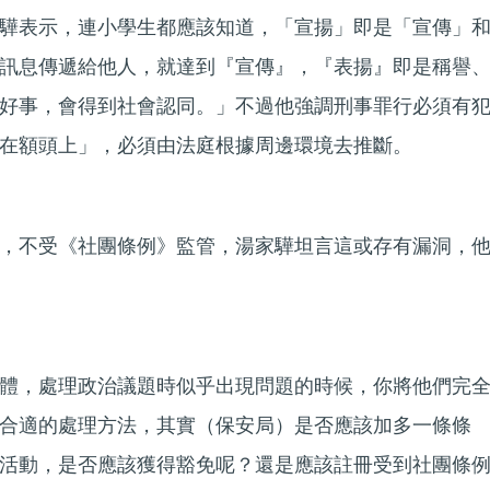
驊表示，連小學生都應該知道，「宣揚」即是「宣傳」
訊息傳遞給他人，就達到『宣傳』，『表揚』即是稱譽
好事，會得到社會認同。」不過他強調刑事罪行必須有
在額頭上」，必須由法庭根據周邊環境去推斷。
，不受《社團條例》監管，湯家驊坦言這或存有漏洞，
體，處理政治議題時似乎出現問題的時候，你將他們完
合適的處理方法，其實（保安局）是否應該加多一條條
活動，是否應該獲得豁免呢？還是應該註冊受到社團條