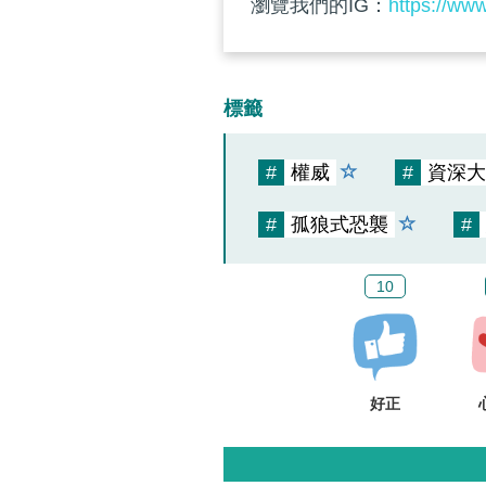
瀏覽我們的IG：
https://ww
標籤
#
權威
#
資深大
#
孤狼式恐襲
#
10
好正