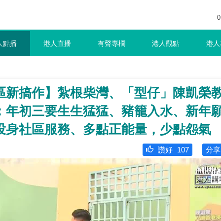
0
人點播
港人直播
有聲專欄
港人觀點
港人
區新搞作】紮根柴灣、「型仔」陳凱榮
：年初三要生生猛猛、豬籠入水、新年
投身社區服務、多點正能量，少點怨氣
讚好
107
分享