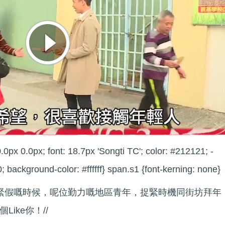
.0px 0.0px; font: 18.7px 'Songti TC'; color: #212121; -
; background-color: #ffffff} span.s1 {font-kerning: none}
放緊假嘅時候，呢位勤力嘅地區青年，捉緊時機同街坊拜年
ike你！//