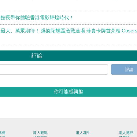
物館長帶你體驗香港電影輝煌時代！
大、萬眾期待！ 爆旋陀螺區激戰連場 珍貴卡牌首亮相 Coser
評論
評論
你可能感興趣
專欄
港人觀點
港人花生
港人博評