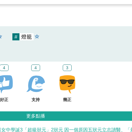
#
燈籠
4
4
3
好正
支持
幾正
更多點播
男女中學誕3「超級狀元」2狀元 因一個原因五狀元立志讀醫、「