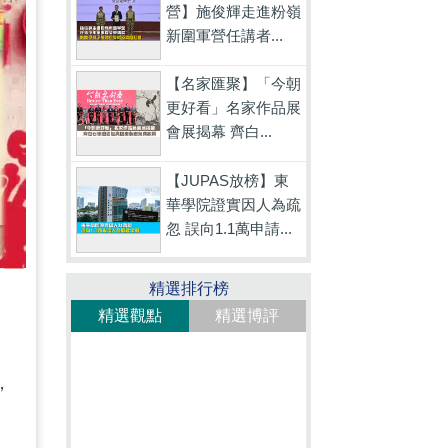
營】施俊輝走進粉嶺
新圍軍營任講者...
【名家匯聚】「今朝
更好看」名家作品展
會展揭幕 齊白...
【JUPAS放榜】東
華學院證實因人為疏
忽 誤向1.1萬申請...
精選排行榜
精選觀點
精選博評
，