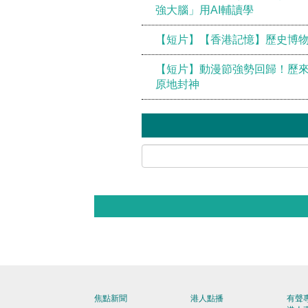
強大腦」用AI輔讀學
【短片】【香港記憶】歷史博
【短片】動漫節強勢回歸！歷來最
原地封神
焦點新聞
港人點播
有聲