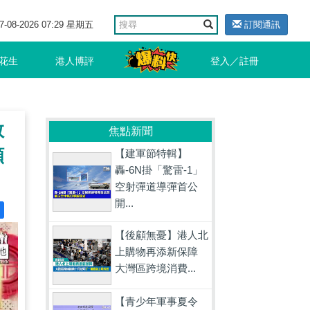
7-08-2026 07:29 星期五
訂閱通訊
花生
港人博評
登入／註冊
教
焦點新聞
願
【建軍節特輯】
轟-6N掛「驚雷-1」
空射彈道導彈首公
開...
【後顧無憂】港人北
上購物再添新保障
大灣區跨境消費...
【青少年軍事夏令