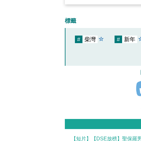
標籤
#
柴灣
#
新年
【短片】【DSE放榜】聖保羅