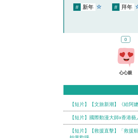
#
新年
#
拜年
0
心心眼
【短片】【文旅新潮】《給阿
【短片】國際動漫大師x香港藝人
【短片】【救援直擊】「救援航
拍掌歡呼