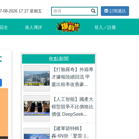
7-08-2026 17:27 星期五
訂閱通訊
花生
港人博評
登入／註冊
大
焦點新聞
【打臉羅奇】外籍專
才據報陸續回流 甲
廈出租率改善豪...
【人工智能】國產大
模型競爭不比價格比
價值 DeepSeek...
【建軍節特輯】
轟-6N掛「驚雷-1」