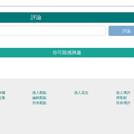
評論
評論
你可能感興趣
專欄
港人觀點
港人花生
港人博評
直播
編輯觀點
博客館
所有觀點
所有博評