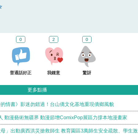
0
2
0
普通話好正
我鍾意
驚訝
更多點播
嬷的情書》影迷勿錯過！台山僑文化基地重現僑鄉風貌
 動漫藝術無疆界 動漫節增ComixPop展區力撐本地漫畫家
母」出動廣西洪災搶救師生 教育園區3萬師生安全疏散、學生激