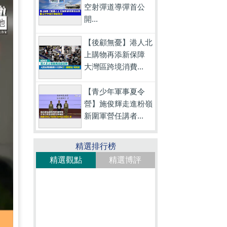
空射彈道導彈首公
開...
【後顧無憂】港人北
上購物再添新保障
大灣區跨境消費...
【青少年軍事夏令
營】施俊輝走進粉嶺
新圍軍營任講者...
精選排行榜
精選觀點
精選博評