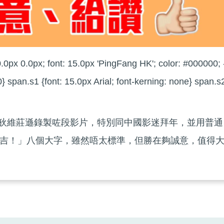
.0px 0.0px; font: 15.0px 'PingFang HK'; color: #000000; 
} span.s1 {font: 15.0px Arial; font-kerning: none} span.s
ock」狄維莊遜錄製咗段影片，特別同中國影迷拜年，並用普通
吉！」八個大字，雖然唔太標準，但勝在夠誠意，值得