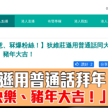
0
人點播
港人直播
有聲專欄
港人觀點
港人
意、冧爆粉絲！】狄維莊遜用普通話同
、豬年大吉！
讚好
2
分享