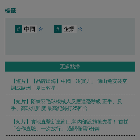
標籤
#
中國
#
企業
更多點播
【短片】【品牌出海】中國「冷實力」 佛山免安裝空
調成歐洲「夏日救星」
【短片】陪練羽毛球機械人反應達毫秒級 正手、反
手、高球無難度 最高紀錄打25回合
【短片】實地直擊新皇崗口岸 內部設施搶先看！ 首採
「合作查驗、一次放行」 過關僅需5分鐘