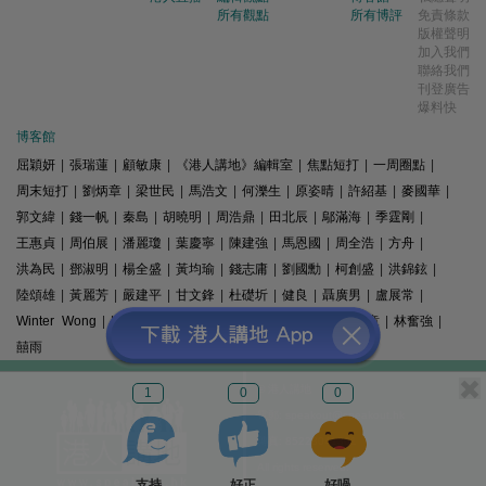
所有觀點
所有博評
免責條款
版權聲明
加入我們
聯絡我們
刊登廣告
爆料快
博客館
屈穎妍
|
張瑞蓮
|
顧敏康
|
《港人講地》編輯室
|
焦點短打
|
一周圈點
|
周末短打
|
劉炳章
|
梁世民
|
馬浩文
|
何濼生
|
原姿晴
|
許紹基
|
麥國華
|
郭文緯
|
錢一帆
|
秦島
|
胡曉明
|
周浩鼎
|
田北辰
|
鄔滿海
|
季霆剛
|
王惠貞
|
周伯展
|
潘麗瓊
|
葉慶寧
|
陳建強
|
馬恩國
|
周全浩
|
方舟
|
洪為民
|
鄧淑明
|
楊全盛
|
黃均瑜
|
錢志庸
|
劉國勳
|
柯創盛
|
洪錦鉉
|
陸頌雄
|
黃麗芳
|
嚴建平
|
甘文鋒
|
杜礎圻
|
健良
|
聶廣男
|
盧展常
|
Winter Wong
|
K2
|
梁文新
|
羅崑
|
姚銘
|
陳志豪
|
精選文章
|
林奮強
|
囍雨
© 港人講地
1
0
0
電郵: speakout@speakout.hk
傳真: 85228041301
All rights reserved.
支持
好正
好喎