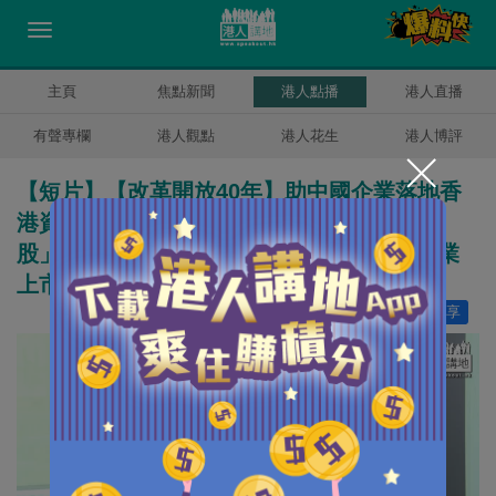
主頁
焦點新聞
港人點播
港人直播
有聲專欄
港人觀點
港人花生
港人博評
【短片】【改革開放40年】助中國企業落地香
港資本市場 溫嘉旋：當年助創第一隻「紅籌
股」、後來再創「返程投資」助內地民營企業
上市 以專業知識助國家發展 振興中華
讚好
1
分享