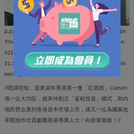
p.p1 {margin: 0.0px 0.0px 0.0px 0.0px; font: 21.3px
'PingFang HK'; color: #212121; -webkit-text-stroke:
#212121; background-color: #ffffff} span.s1 {font:
21.3px Helvetica; font-kerning: none} span.s2 {font-
kerning: none}
//唔講唔知，原來當年香港第一隻「紅籌股」Carson
係一位大功臣，後來仲創立「返程投資」模式，助內
地民營企業到香港資本市場上市，係又一位為國家改
革開放作出貢獻嘅香港專業人士！向前輩致敬！//