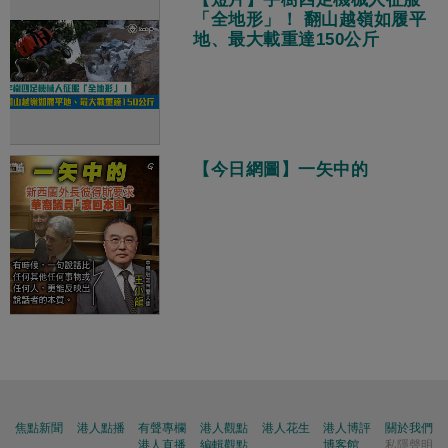
「全地形」！ 翻山越嶺如履平
地、最大載重達150公斤
【今日網圖】一矢中的
焦點新聞
港人點播
有聲專欄
港人觀點
港人花生
港人博評
關於我們
港人直播
編輯觀點
博客館
私隱聲明