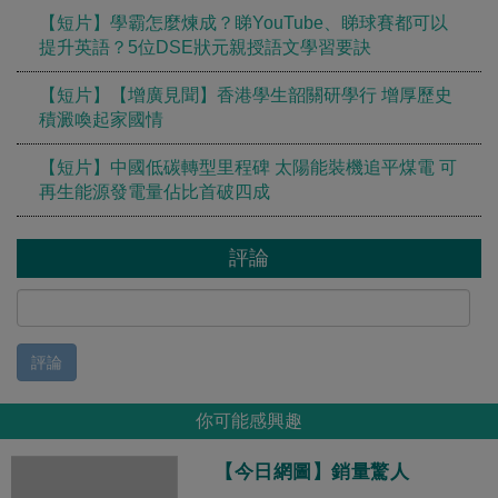
【短片】學霸怎麼煉成？睇YouTube、睇球賽都可以
提升英語？5位DSE狀元親授語文學習要訣
【短片】【增廣見聞】香港學生韶關研學行 增厚歷史
積澱喚起家國情
【短片】中國低碳轉型里程碑 太陽能裝機追平煤電 可
再生能源發電量佔比首破四成
評論
評論
你可能感興趣
【今日網圖】銷量驚人