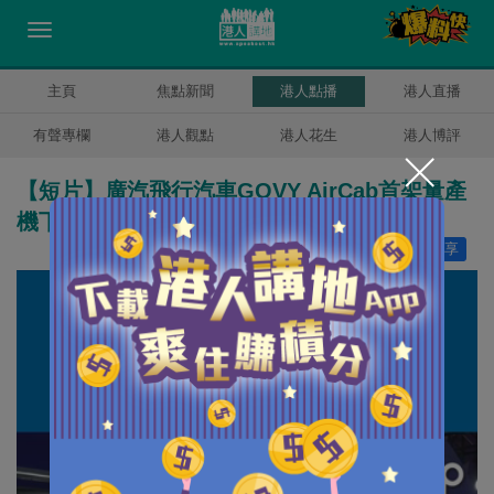
主頁
焦點新聞
港人點播
港人直播
有聲專欄
港人觀點
港人花生
港人博評
【短片】廣汽飛行汽車GOVY AirCab首架量產
機下線 低空出行可成真
讚好
1
分享