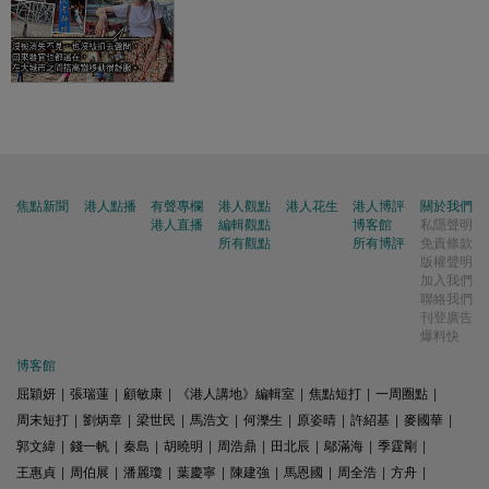
焦點新聞
港人點播
有聲專欄
港人觀點
港人花生
港人博評
關於我們
港人直播
編輯觀點
博客館
私隱聲明
所有觀點
所有博評
免責條款
版權聲明
加入我們
聯絡我們
刊登廣告
爆料快
博客館
屈穎妍
|
張瑞蓮
|
顧敏康
|
《港人講地》編輯室
|
焦點短打
|
一周圈點
|
周末短打
|
劉炳章
|
梁世民
|
馬浩文
|
何濼生
|
原姿晴
|
許紹基
|
麥國華
|
郭文緯
|
錢一帆
|
秦島
|
胡曉明
|
周浩鼎
|
田北辰
|
鄔滿海
|
季霆剛
|
王惠貞
|
周伯展
|
潘麗瓊
|
葉慶寧
|
陳建強
|
馬恩國
|
周全浩
|
方舟
|