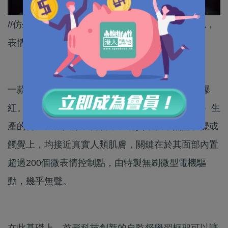
//仿生機械人Origin F1爆紅，肌膚細膩、面容嬌艷，
表情、神態超逼真。//
一款名為Origin F1的仿生人形機械人最近在網上爆
紅。這款由中國初創科企首形科技（AheadForm）生
產的仿生機械人微表情精準、膚質細膩，無論視覺或
觸覺上，均接近真實人類肌膚，關鍵在於其面部內置
超過200個微表情控制點，由特製無刷微型電機驅
動，幾乎無聲。
在此基礎上，首形科技創新的自監督學習框架可以讓