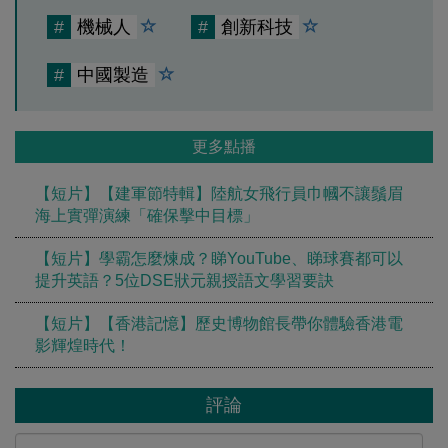
#
機械人
#
創新科技
#
中國製造
更多點播
【短片】【建軍節特輯】陸航女飛行員巾幗不讓鬚眉
海上實彈演練「確保擊中目標」
【短片】學霸怎麼煉成？睇YouTube、睇球賽都可以
提升英語？5位DSE狀元親授語文學習要訣
【短片】【香港記憶】歷史博物館長帶你體驗香港電
影輝煌時代！
評論