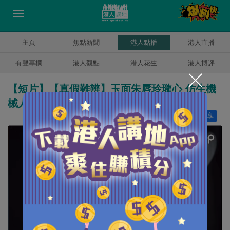
主頁
焦點新聞
港人點播
港人直播
有聲專欄
港人觀點
港人花生
港人博評
【短片】【真假難辨】玉面朱唇玲瓏心 仿生機
械人太驚艷
讚好
7
分享