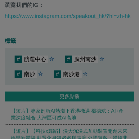
瀏覽我們的IG：
https://www.instagram.com/speakout_hk/?hl=zh-hk
標籤
#
航運中心
#
廣州南沙
#
南沙
#
南沙港
更多點播
【短片】專家剖析AI熱潮下香港機遇 楊德斌：AI+產
業深度融合 大灣區可成AI高地
【短片】【科技x舞蹈】浸大沉浸式互動裝置開創未來
娛樂新體驗 觀眾化身舞者參與表演 外國遊客：體驗非