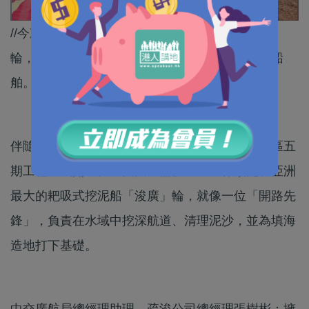
//今次工程出動亞洲最大嘅耙吸式挖泥船「浚廣」
輪，建成後可全天候停靠全球噸級最大的集裝箱船
舶。//
伴隨著施工船舶和建設機械的轟鳴，廣州南沙港區五
期工程正式開工。「大國重器」——世界領先、亞洲
最大的耙吸式挖泥船「浚廣」輪，就像一位「開路先
鋒」，負責在水域中挖深航道、清理泥沙，並為填海
造地打下基礎。
中交廣航局總經理助理、疏浚公司總經理張樹彬：擁