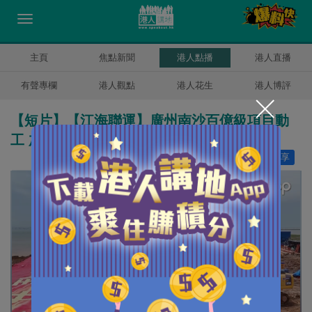
主頁
焦點新聞
港人點播
港人直播
有聲專欄
港人觀點
港人花生
港人博評
【短片】【江海聯運】廣州南沙百億級項目動
工 加速打造世界級航運樞紐
讚好
0
分享