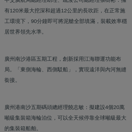
有120米最大挖深和超過12公里的長吹距，在正常施
工環境下，90分鐘即可將泥艙全部填滿，裝載效率穩
居世界領先水準。
廣州南沙港區五期工程，創新採用江海聯運功能布
局。「東側海輪、西側駁船」，實現遠洋與內河無縫
銜接。
廣州港南沙五期碼頭總經理饒志敏：擬建設4個20萬
噸級集裝箱海輪泊位，可以全天候停靠全球噸級最大
的集裝箱船舶。