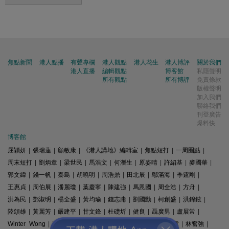
焦點新聞
港人點播
有聲專欄
港人觀點
港人花生
港人博評
關於我們
港人直播
編輯觀點
博客館
私隱聲明
所有觀點
所有博評
免責條款
版權聲明
加入我們
聯絡我們
刊登廣告
爆料快
博客館
屈穎妍
|
張瑞蓮
|
顧敏康
|
《港人講地》編輯室
|
焦點短打
|
一周圈點
|
周末短打
|
劉炳章
|
梁世民
|
馬浩文
|
何濼生
|
原姿晴
|
許紹基
|
麥國華
|
郭文緯
|
錢一帆
|
秦島
|
胡曉明
|
周浩鼎
|
田北辰
|
鄔滿海
|
季霆剛
|
王惠貞
|
周伯展
|
潘麗瓊
|
葉慶寧
|
陳建強
|
馬恩國
|
周全浩
|
方舟
|
洪為民
|
鄧淑明
|
楊全盛
|
黃均瑜
|
錢志庸
|
劉國勳
|
柯創盛
|
洪錦鉉
|
陸頌雄
|
黃麗芳
|
嚴建平
|
甘文鋒
|
杜礎圻
|
健良
|
聶廣男
|
盧展常
|
Winter Wong
|
K2
|
梁文新
|
羅崑
|
姚銘
|
陳志豪
|
精選文章
|
林奮強
|