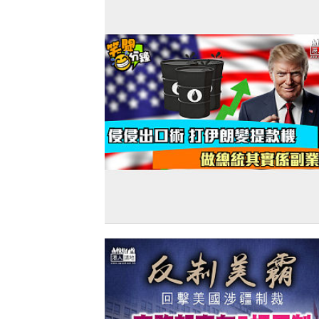
【短片】【笑聞一分錢】侵侵出口術 打
變提款機 做總統其實係副業？