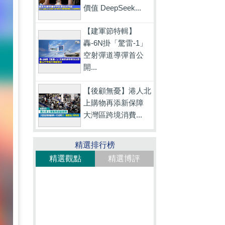
價值 DeepSeek...
【建軍節特輯】
轟-6N掛「驚雷-1」
空射彈道導彈首公
開...
【後顧無憂】港人北
上購物再添新保障
大灣區跨境消費...
精選排行榜
精選觀點
精選博評