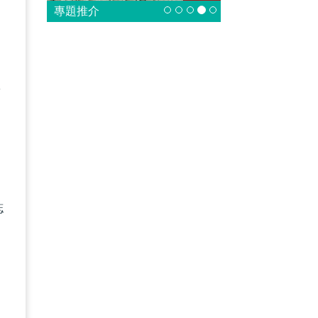
專題推介
的
對
為
誌
中