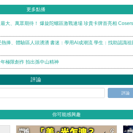
更多點播
大、萬眾期待！ 爆旋陀螺區激戰連場 珍貴卡牌首亮相 Coser
I受熱捧、體驗區人頭湧湧 書迷：學用AI成潮流 學生：找助認識祖
年極限創作 拍出孫中山精神
評論
評論
你可能感興趣