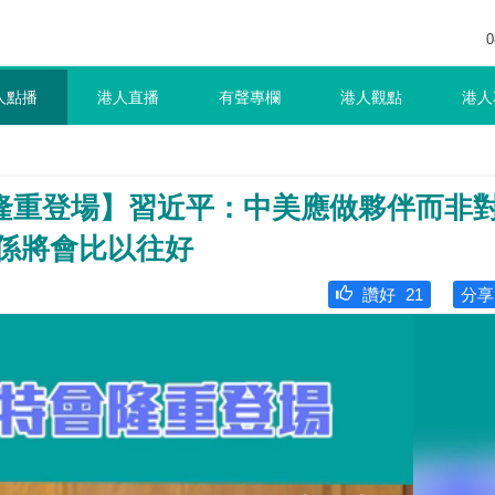
0
人點播
港人直播
有聲專欄
港人觀點
港人
隆重登場】習近平：中美應做夥伴而非
關係將會比以往好
讚好
21
分享