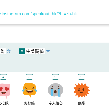
w.instagram.com/speakout_hk/?hl=zh-hk
普
#
中美關係
4
5
0
0
心心眼
好好笑
令人傷心
嬲爆