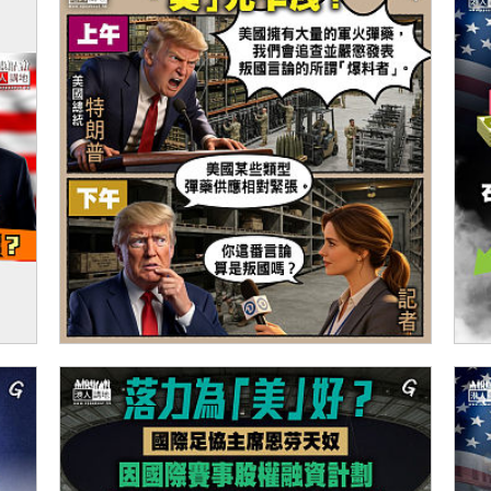
伊朗
【今日網圖】「美」光乍洩？
【