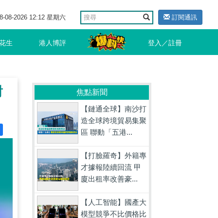
8-08-2026 12:12 星期六
訂閱通訊
花生
港人博評
登入／註冊
對
焦點新聞
【鏈通全球】南沙打
造全球跨境貿易集聚
區 聯動「五港...
【打臉羅奇】外籍專
才據報陸續回流 甲
廈出租率改善豪...
【人工智能】國產大
模型競爭不比價格比