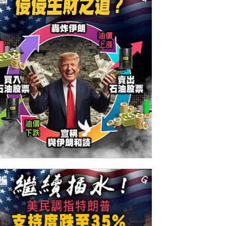
今日網圖】侵侵生財之道？