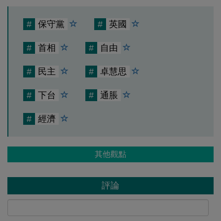
#
保守黨
#
英國
#
首相
#
自由
#
民主
#
卓慧思
#
下台
#
通脹
#
經濟
其他觀點
評論