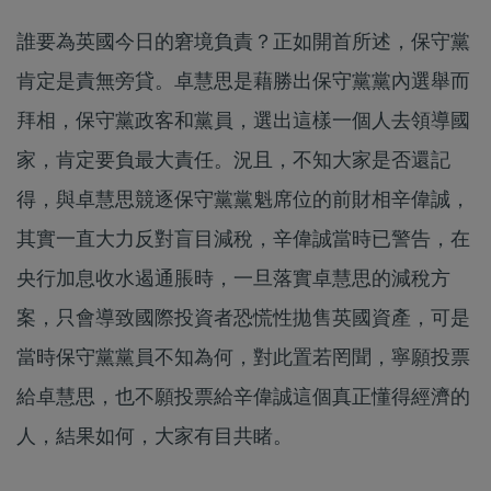
誰要為英國今日的窘境負責？正如開首所述，保守黨
肯定是責無旁貸。卓慧思是藉勝出保守黨黨內選舉而
拜相，保守黨政客和黨員，選出這樣一個人去領導國
家，肯定要負最大責任。況且，不知大家是否還記
得，與卓慧思競逐保守黨黨魁席位的前財相辛偉誠，
其實一直大力反對盲目減稅，辛偉誠當時已警告，在
央行加息收水遏通脹時，一旦落實卓慧思的減稅方
案，只會導致國際投資者恐慌性拋售英國資產，可是
當時保守黨黨員不知為何，對此置若罔聞，寧願投票
給卓慧思，也不願投票給辛偉誠這個真正懂得經濟的
人，結果如何，大家有目共睹。