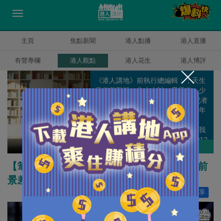
主頁
焦點新聞
港人點播
港人直播
有聲專欄
港人觀點
港人花生
港人博評
《港人講地》前執行總編輯；；天生
是個悲觀派，為人木訥、愛思考、少
說話、不愛做事。2005年出於對記者
這一職業的崇敬加入報界，短短數年
間，每日跟來自五湖四海的人物接
觸、跑新聞、搶新聞、寫新聞，讓我
深入了解自己，也更了解香港。2012
許紹基
作者其他博評
年毅然轉職，深信即使時間在變、世
界在變，但某些應該堅守的信念不應
【筆評則鳴】執政保守黨政客玩殘國家 英國前
改變。每天發著白日夢，深信香港會
景差差差！
變得更好。
讚好
10
分享