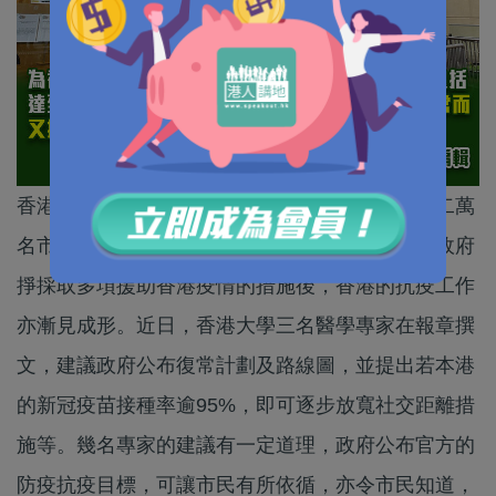
香港新冠疫情進入橫行期，每天穩定維持在超過二萬
名市民確診，疫情明顯未見回落。幸好，在中央政府
掙採取多項援助香港疫情的措施後，香港的抗疫工作
亦漸見成形。近日，香港大學三名醫學專家在報章撰
文，建議政府公布復常計劃及路線圖，並提出若本港
的新冠疫苗接種率逾95%，即可逐步放寬社交距離措
施等。幾名專家的建議有一定道理，政府公布官方的
防疫抗疫目標，可讓市民有所依循，亦令市民知道，