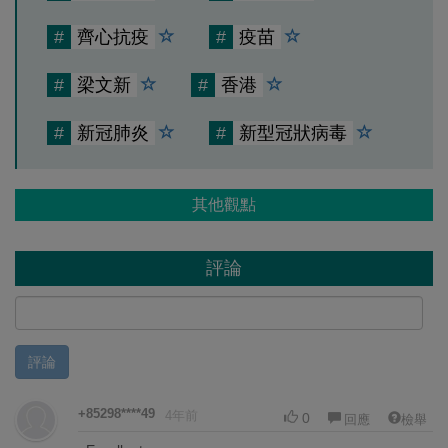
#
齊心抗疫
#
疫苗
#
梁文新
#
香港
#
新冠肺炎
#
新型冠狀病毒
其他觀點
評論
評論
+85298****49
4年前
0
回應
檢舉