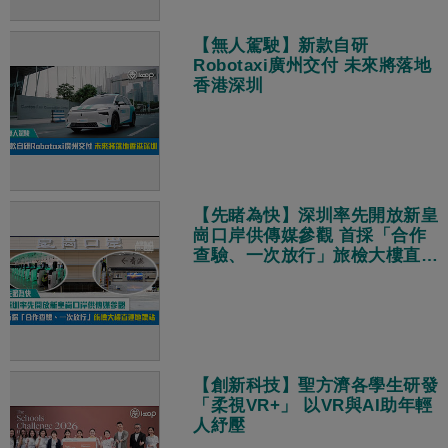
【無人駕駛】新款自研
Robotaxi廣州交付 未來將落地
香港深圳
【先睹為快】深圳率先開放新皇
崗口岸供傳媒參觀 首採「合作
查驗、一次放行」旅檢大樓直連
地鐵站
【創新科技】聖方濟各學生研發
「柔視VR+」 以VR與AI助年輕
人紓壓