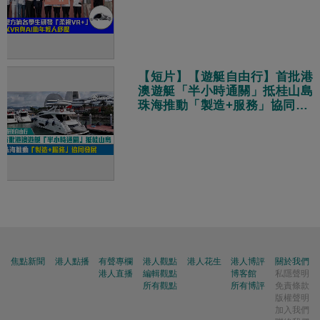
【短片】【遊艇自由行】首批港
澳遊艇「半小時通關」抵桂山島
珠海推動「製造+服務」協同發
展
焦點新聞
港人點播
有聲專欄
港人觀點
港人花生
港人博評
關於我們
港人直播
編輯觀點
博客館
私隱聲明
所有觀點
所有博評
免責條款
版權聲明
加入我們