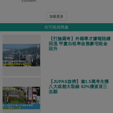
Excellent
加載更多
你可能感興趣
【打臉羅奇】外籍專才據報陸續
回流 甲廈出租率改善豪宅租金
回升
【JUPAS放榜】逾1.5萬考生獲
八大或都大取錄 82%獲派首三
志願