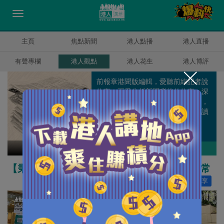
主頁
焦點新聞
港人點播
港人直播
有聲專欄
港人觀點
港人花生
港人博評
前報章港聞版編輯，愛聽前線記者說
故事，更愛分析新聞背後的故事。深
信凡事都有兩面，認為作為評論人，
有責任提出適切的觀點與角度，讓讀
者正面思考。
梁文新
作者其他博評
【秉文觀新】抗疫目標要清晰 市民團結可復常
讚好
10
分享