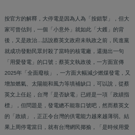
按官方的解釋，大停電是因為人為「按錯掣」，但大
家可曾估到，一個「小意外」就如此「大鑊」的背
後，又是政治…話說蔡英文政府未執政之前，民進黨
就成功發動民眾封殺了當時的核電廠，還拋出一句
「用愛發電」的口號；蔡英文執政後，一方面宣傳
2025年「全面廢核」，一方面大幅減少燃煤發電，又
增加燃氣、太陽能和風力等填補缺口，可以說，從蔡
英文上任起，台灣「是否缺電」已經是一項「政績指
標」，但問題是，發電總不能靠口號吧，然而蔡英文
的「政績」，正正令台灣的供電能力越來越薄弱。結
果上周停電當日，就有台灣網民揶揄，「是時候用愛