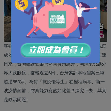
客觀講，新冠肺炎疫情全球大爆發以來，台灣的抗疫
成效至少從表面上來看，其實一直都算不錯，然而連
日來，台灣確診個案忽然間持續飆升，洶洶來勢讓外
界大跌眼鏡，據報過去6日，台灣累計本地個案已經
超過550宗。為何「抗疫優等生」在變種病毒、新一
波疫情面前，防禦能力竟然如此差？深究下去，其實
是政治問題。