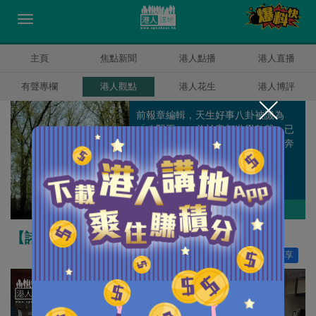
主頁
焦點新聞
港人點播
港人直播
有聲專欄
港人觀點
港人花生
港人博評
前報章編輯，天生好事八卦被譏為
「八賢王」，曾於帝都遊學數載，已
過而立之年仍一事無成，每日為口奔
馳但仍渴望能走到天涯海角。
盧展常
作者其他博評
【諸行無常】政治玩過頭 百姓「有排受」
讚好
66
分享