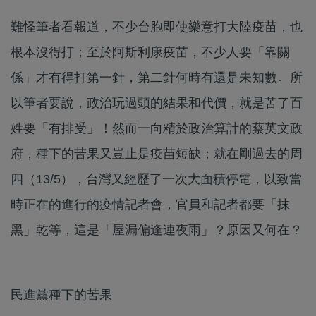
難怪筆者看報道，不少台胞即使樂意打大陸疫苗，也
根本沒得打；至於阿斯利康疫苗，不少人要「靠關
係」才有得打第一針，第二針何時有還是未知數。所
以筆者要說，政治玩過頭的結果和代價，就是苦了百
姓要「有排受」！然而一向精於政治算計的蔡英文政
府，種下的苦果又豈止是疫苗短缺；就在剛過去的周
四（13/5），台灣又經歷了一次大面積停電，以致當
時正在的進行的疫情記者會，官員和記者都要「抹
黑」乾等，這是「屋漏偏逢連夜雨」？原因又何在？
民進黨種下的苦果