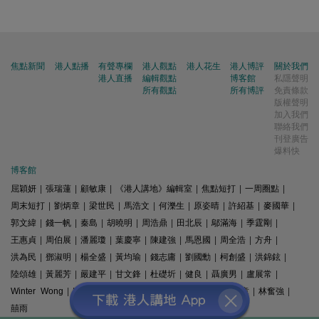
焦點新聞
港人點播
有聲專欄
港人觀點
港人花生
港人博評
關於我們
港人直播
編輯觀點
博客館
私隱聲明
所有觀點
所有博評
免責條款
版權聲明
加入我們
聯絡我們
刊登廣告
爆料快
博客館
屈穎妍
|
張瑞蓮
|
顧敏康
|
《港人講地》編輯室
|
焦點短打
|
一周圈點
|
周末短打
|
劉炳章
|
梁世民
|
馬浩文
|
何濼生
|
原姿晴
|
許紹基
|
麥國華
|
郭文緯
|
錢一帆
|
秦島
|
胡曉明
|
周浩鼎
|
田北辰
|
鄔滿海
|
季霆剛
|
王惠貞
|
周伯展
|
潘麗瓊
|
葉慶寧
|
陳建強
|
馬恩國
|
周全浩
|
方舟
|
洪為民
|
鄧淑明
|
楊全盛
|
黃均瑜
|
錢志庸
|
劉國勳
|
柯創盛
|
洪錦鉉
|
陸頌雄
|
黃麗芳
|
嚴建平
|
甘文鋒
|
杜礎圻
|
健良
|
聶廣男
|
盧展常
|
Winter Wong
|
K2
|
梁文新
|
羅崑
|
姚銘
|
陳志豪
|
精選文章
|
林奮強
|
囍雨