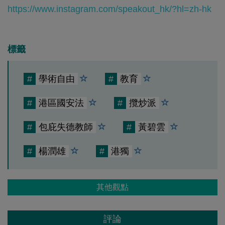
https://www.instagram.com/speakout_hk/?hl=zh-hk
標籤
#
學術自由
#
教育
#
港區國安法
#
攬炒派
#
包庇失德教師
#
黃碧雲
#
楊潤雄
#
港獨
其他觀點
評論