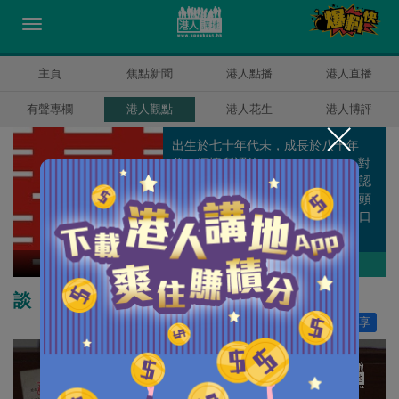
主頁
焦點新聞
港人點播
港人直播
有聲專欄
港人觀點
港人花生
港人博評
出生於七十年代未，成長於八十年
代。緬懷所謂的Good Old Days，對
香港部份人時常嗟天怨地感無奈，認
為香港仍然是「只要努力，仍有出頭
天」的福地，不擅書寫中文，寧寫口
語。
囍雨
作者其他博評
談「港獨」是學術自由嗎？
讚好
114
分享