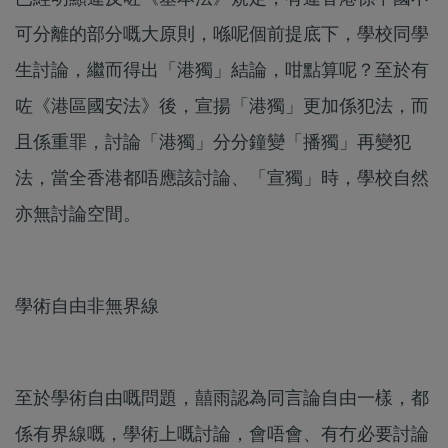
可分離的部分嘅大原則，喺呢個前提底下，學校同學
生討論，繼而得出「港獨」結論，咁點算呢？至於有
咗《港區國安法》後，宣揚「港獨」更加係犯法，而
且係重罪，討論「港獨」分分鐘變「播獨」再變犯
法，當全香港都唔應該討論、「宣獨」時，學校自然
亦無討論空間。
學術自由非無界線
至於學術自由嘅問題，囍雨認為同言論自由一樣，都
係有界線嘅，學術上嘅討論，會唔會、有冇必要討論