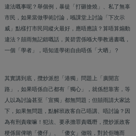
違法嘅事呢？舉個例，暴徒「打砸搶燒」、私了無辜
市民，如果當做學術討論，喺課堂上討論「下次示
威」點樣打市民同縱火最好，應唔應該？算唔算煽動
違法？囍雨無記錯嘅話，黃碧雲係喺大學教過書嘅，
一個「學者」，唔知道學術自由唔係「大晒」？
其實講到底，攬炒派想「港獨」問題上「廣開言
路」，如果唔係自己都有「獨心」，就係想靠害，等
人以為討論甚至「宣獨」都無問題；但囍雨請大家諗
下，如果無問題，點解班政客自己唔講、唔討論？因
為有刑責㗎嘛！犯法、要承擔罪責嘅嘢，攬炒派政客
梗係留俾啲「傻仔」、「傻女」做啦，對於佢哋而