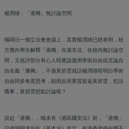
楊潤雄：「港獨」無討論空間
喺噚日一個立法會會議上，其實楊潤雄已經表明，校
方應向學生解釋「港獨」在港非法、在校內無討論空
間，又批評部分有心人唔應該濫用學術自由或言論自
由名義「播獨」，不過黃碧雲就話楊潤雄唔明白學術
自由同多角度思考，囍雨反而要質疑返黃碧雲，犯法
嘅事，黃碧雲想點討論呢？
說起「港獨」，喺未有《港區國安法》前，「港獨」
已經明顯違反咗《基本法》規定，有違香港係中國不