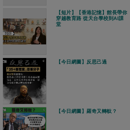
【短片】【香港記憶】館長帶你
穿越教育路 從天台學校到AI課
堂
【今日網圖】反思己過
【今日網圖】羅奇又轉軚？