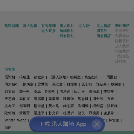
焦點新聞
港人點播
有聲專欄
港人觀點
港人花生
港人博評
關於我們
港人直播
編輯觀點
博客館
私隱聲明
所有觀點
所有博評
免責條款
版權聲明
加入我們
聯絡我們
刊登廣告
爆料快
博客館
屈穎妍
|
張瑞蓮
|
顧敏康
|
《港人講地》編輯室
|
焦點短打
|
一周圈點
|
周末短打
|
劉炳章
|
梁世民
|
馬浩文
|
何濼生
|
原姿晴
|
許紹基
|
麥國華
|
郭文緯
|
錢一帆
|
秦島
|
胡曉明
|
周浩鼎
|
田北辰
|
鄔滿海
|
季霆剛
|
王惠貞
|
周伯展
|
潘麗瓊
|
葉慶寧
|
陳建強
|
馬恩國
|
周全浩
|
方舟
|
洪為民
|
鄧淑明
|
楊全盛
|
黃均瑜
|
錢志庸
|
劉國勳
|
柯創盛
|
洪錦鉉
|
陸頌雄
|
黃麗芳
|
嚴建平
|
甘文鋒
|
杜礎圻
|
健良
|
聶廣男
|
盧展常
|
Winter Wong
|
K2
|
梁文新
|
羅崑
|
姚銘
|
陳志豪
|
精選文章
|
林奮強
|
囍雨