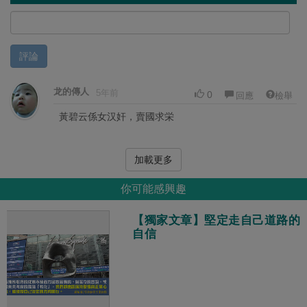
評論
龙的傳人
5年前
0
回應
檢舉
黃碧云係女汉奸，賣國求栄
加載更多
你可能感興趣
【獨家文章】堅定走自己道路的
自信