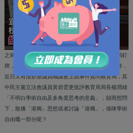
之前有小學教師因為喺教材上「播獨」，被教育局釘
牌，攬炒派包括教協出盡九牛二虎二力想保住教師，
近日又有攬炒派議員喺議會上就事件質問教育局，其
中民主黨立法會議員黃碧雲更批評教育局局長楊潤雄
「不明白學術自由及多角度思考的意義」，囍雨想問
下，散播「港獨」思想或者討論「港獨」，係咪學術
自由嘅一部分呢？