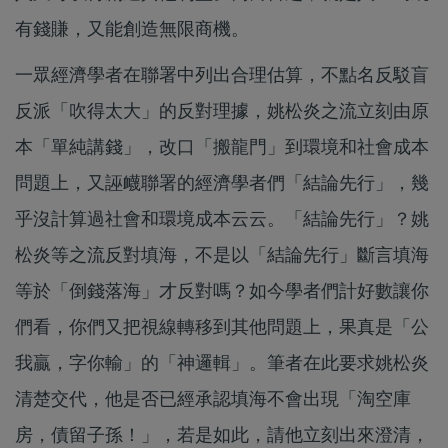
有錢賺，又能創造無限商機。
一眾經濟學者在聯署中列出合理估算，不點名反駁盲
反派「吹得太大」的反對理據，姚松炎之流立刻由原
本「單純講錢」，改口「搬龍門」到環境和社會成本
問題上，又誣衊聯署的經濟學者們「結論先行」，幾
乎沒計算過社會和環境成本云云。「結論先行」？姚
松炎等之流反對填海，不是以「結論先行」斷言填海
等於「倒錢落海」才反對嗎？如今學者們計好數讓你
們看，你們又把視線轉移到其他問題上，果真是「公
我贏，字你輸」的「神邏輯」。筆者在此要求姚松炎
清楚交代，他是否已經承認填海不會出現「淘空庫
房，債留子孫！」，若是如此，請他立刻出來澄清，