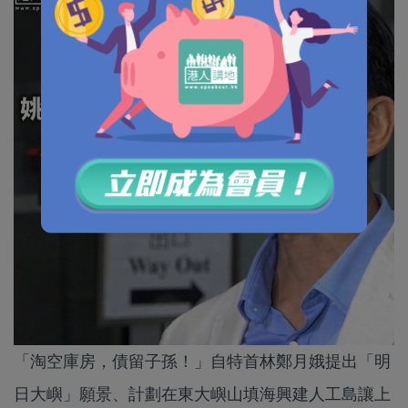
「淘空庫房，債留子孫！」自特首林鄭月娥提出「明
日大嶼」願景、計劃在東大嶼山填海興建人工島讓上