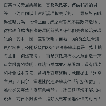
百萬市民安居樂業後，盲反派政客、傳媒和評論員
等，不約而同以上述所謂理據去反對。一眾反對者喊
得聲嘶力竭、七情上面，總之就誓死不讓政府造地，
彷彿政府成功解決房屋問題就會令他們失去政治光環
似的；其中，因「宣誓玩嘢」而被DQ的前立法會議
員姚松炎，公開反駁由38位經濟學學者聯署、指出填
海並非「倒錢落海」，而是讓政府有收入兼創造十萬
造業機會的聲明，稱填海成本並不單看錢，還有環境
和社會成本云云。當初反對填海時，就懂拋出「淘空
庫房」四個字，當理性的經濟學者們「計掂條數」，
姚松炎又突然「腦筋急轉彎」，改口稱填海不能只向
錢看，前言不對後語，這類人根本全無公信力可言！