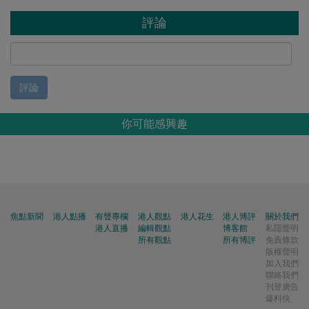
評論
評論
你可能感興趣
焦點新聞
港人點播
有聲專欄
港人觀點
港人花生
港人博評
關於我們
港人直播
編輯觀點
博客館
私隱聲明
所有觀點
所有博評
免責條款
版權聲明
加入我們
聯絡我們
刊登廣告
爆料快