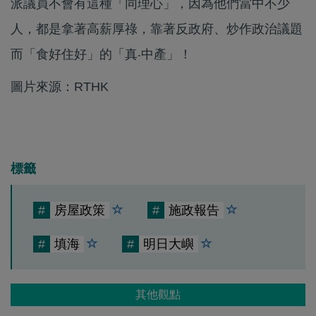
派議員不會有這種「同理心」，因為他們當中不少
人，都是拿著高薪厚祿，靠著反政府、炒作政治議題
而「食好住好」的「真‧中產」！
圖片來源：RTHK
標籤
#
房屋政策
#
施政報告
#
填海
#
明日大嶼
其他觀點