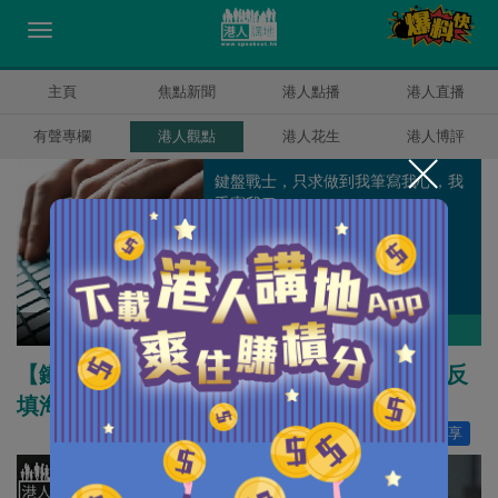
主頁
焦點新聞
港人點播
港人直播
有聲專欄
港人觀點
港人花生
港人博評
鍵盤戰士，只求做到我筆寫我心，我
手寫我口。
健良
作者其他博評
【鐵筆錚錚】一時講錢一時講環境 姚松炎為反
填海「龍門任搬」
讚好
315
分享