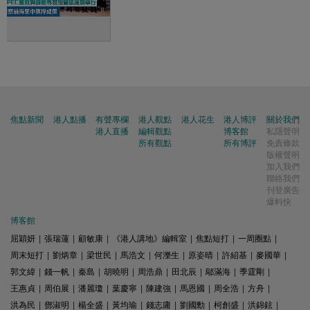
焦點新聞
港人點播
有聲專欄
港人觀點
港人花生
港人博評
關於我們
港人直播
編輯觀點
博客館
私隱聲明
所有觀點
所有博評
免責條款
版權聲明
加入我們
聯絡我們
刊登廣告
爆料快
博客館
屈穎妍
|
張瑞蓮
|
顧敏康
|
《港人講地》編輯室
|
焦點短打
|
一周圈點
|
周末短打
|
劉炳章
|
梁世民
|
馬浩文
|
何濼生
|
原姿晴
|
許紹基
|
麥國華
|
郭文緯
|
錢一帆
|
秦島
|
胡曉明
|
周浩鼎
|
田北辰
|
鄔滿海
|
季霆剛
|
王惠貞
|
周伯展
|
潘麗瓊
|
葉慶寧
|
陳建強
|
馬恩國
|
周全浩
|
方舟
|
洪為民
|
鄧淑明
|
楊全盛
|
黃均瑜
|
錢志庸
|
劉國勳
|
柯創盛
|
洪錦鉉
|