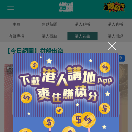
主頁
焦點新聞
港人點播
港人直播
有聲專欄
港人觀點
港人花生
港人博評
【今日網圖】拼船出海
讚好
9
分享