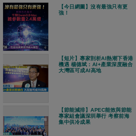
【今日網圖】沒有最強只有更
強！
【短片】專家剖析AI熱潮下香港
機遇 楊德斌：AI+產業深度融合
大灣區可成AI高地
【節能減排】APEC能效與節能
專家組會議深圳舉行 考察前海
集中供冷成果