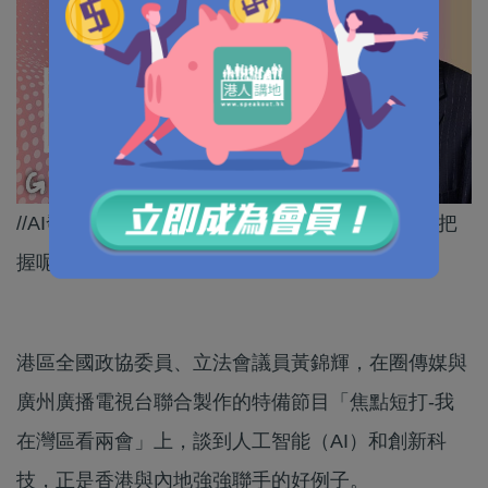
//AI發展被視為第四次工業革命，香港一定要好好把
握呢個機遇！//
港區全國政協委員、立法會議員黃錦輝，在圈傳媒與
廣州廣播電視台聯合製作的特備節目「焦點短打-我
在灣區看兩會」上，談到人工智能（AI）和創新科
技，正是香港與內地強強聯手的好例子。