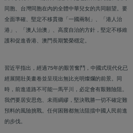
同胞、台灣同胞在內的全體中華兒女的共同願望。要
全面準確、堅定不移貫徹「一國兩制」、「港人治
港」、「澳人治澳」、高度自治的方針，堅定不移維
護和促進香港、澳門長期繁榮穩定。
習近平指出，經過75年的艱苦奮鬥，中國式現代化已
經展開壯美畫卷並呈現出無比光明燦爛的前景。同
時，前進道路不可能一馬平川，必定會有艱難險阻。
我們要居安思危、未雨綢繆，堅決戰勝一切不確定難
預料的風險挑戰。任何困難都無法阻擋中國人民前進
的步伐。