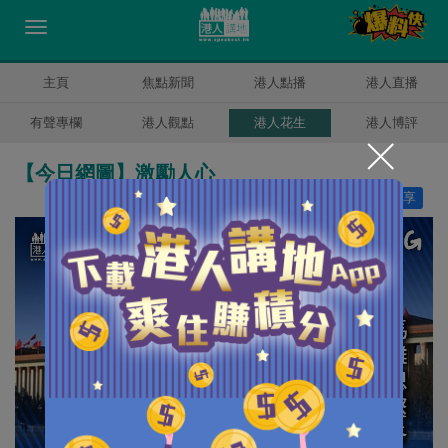
主頁
焦點新聞
港人點播
港人直播
有聲專欄
港人觀點
港人花生
港人博評
【今日網圖】激勵人心
讚好
4
分享