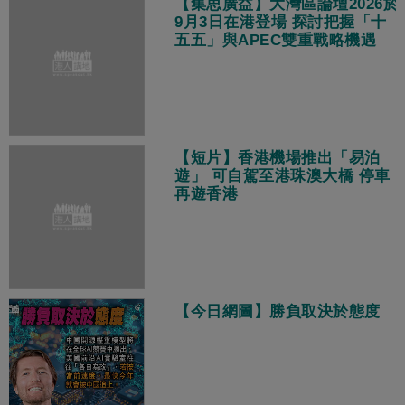
【集思廣益】大灣區論壇2026於
9月3日在港登場 探討把握「十
五五」與APEC雙重戰略機遇
【短片】香港機場推出「易泊
遊」 可自駕至港珠澳大橋 停車
再遊香港
【今日網圖】勝負取決於態度