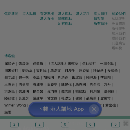
焦點新聞
港人點播
有聲專欄
港人觀點
港人花生
港人博評
關於我們
港人直播
編輯觀點
博客館
私隱聲明
所有觀點
所有博評
免責條款
版權聲明
加入我們
聯絡我們
刊登廣告
爆料快
博客館
屈穎妍
|
張瑞蓮
|
顧敏康
|
《港人講地》編輯室
|
焦點短打
|
一周圈點
|
周末短打
|
劉炳章
|
梁世民
|
馬浩文
|
何濼生
|
原姿晴
|
許紹基
|
麥國華
|
郭文緯
|
錢一帆
|
秦島
|
胡曉明
|
周浩鼎
|
田北辰
|
鄔滿海
|
季霆剛
|
王惠貞
|
周伯展
|
潘麗瓊
|
葉慶寧
|
陳建強
|
馬恩國
|
周全浩
|
方舟
|
洪為民
|
鄧淑明
|
楊全盛
|
黃均瑜
|
錢志庸
|
劉國勳
|
柯創盛
|
洪錦鉉
|
陸頌雄
|
黃麗芳
|
嚴建平
|
甘文鋒
|
杜礎圻
|
健良
|
聶廣男
|
盧展常
|
Winter Wong
|
K2
|
梁文新
|
羅崑
|
姚銘
|
陳志豪
|
精選文章
|
林奮強
|
囍雨
© 港人講地
2
2
0
0
0