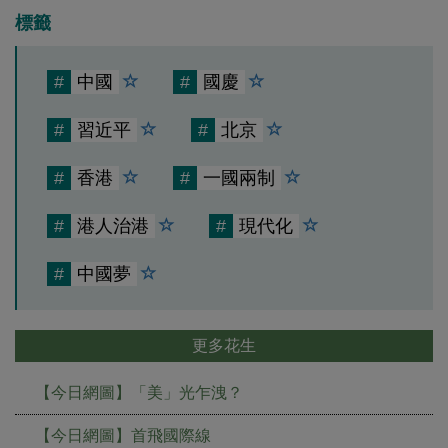
標籤
#
中國
#
國慶
#
習近平
#
北京
#
香港
#
一國兩制
#
港人治港
#
現代化
#
中國夢
更多花生
【今日網圖】「美」光乍洩？
【今日網圖】首飛國際線