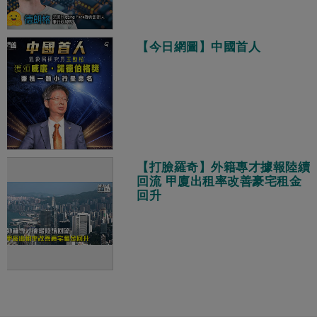
【今日網圖】中國首人
【打臉羅奇】外籍專才據報陸續
回流 甲廈出租率改善豪宅租金
回升