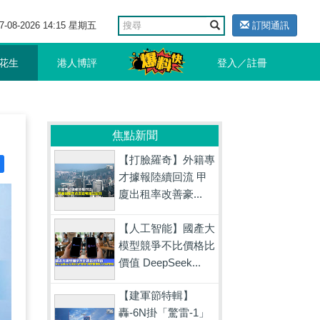
7-08-2026 14:15 星期五
訂閱通訊
花生
港人博評
登入／註冊
焦點新聞
【打臉羅奇】外籍專
才據報陸續回流 甲
廈出租率改善豪...
【人工智能】國產大
模型競爭不比價格比
價值 DeepSeek...
【建軍節特輯】
轟-6N掛「驚雷-1」