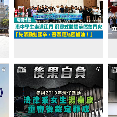
【短片】【愛國情懷】港中學生走進江門 沉
【
浸式體驗華僑奮鬥史 「先輩勤勉艱辛，吾輩
察
應為國加油！」