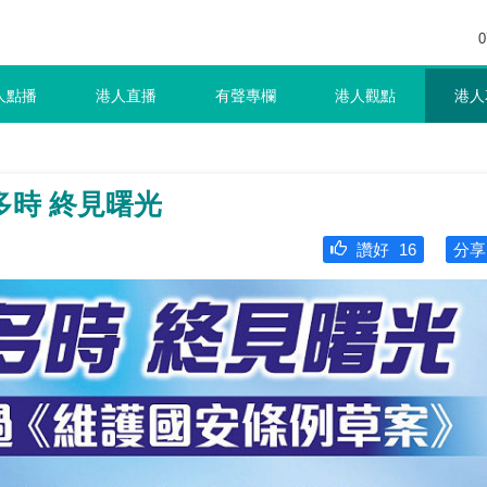
0
人點播
港人直播
有聲專欄
港人觀點
港人
多時 終見曙光
讚好
16
分享