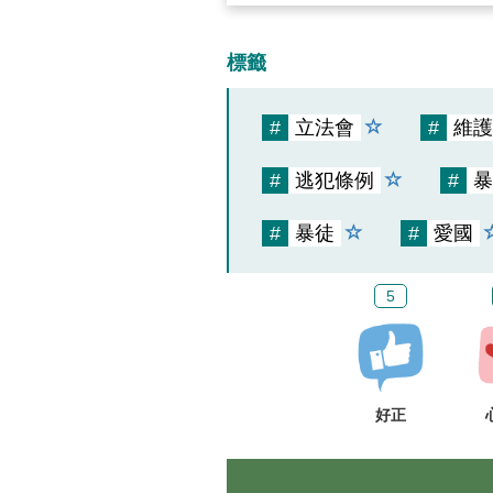
標籤
#
立法會
#
維護
#
逃犯條例
#
暴
#
暴徒
#
愛國
5
好正