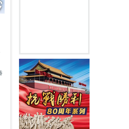
9
加
香
然
很