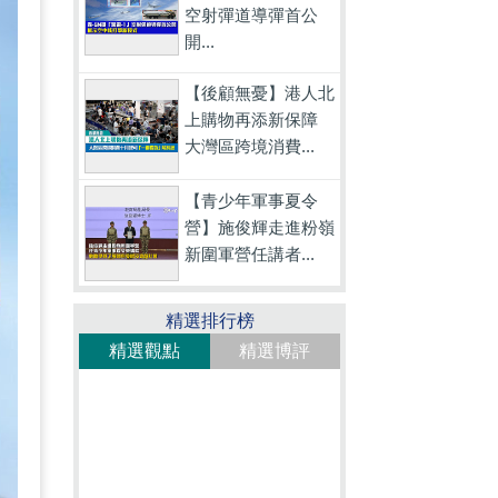
空射彈道導彈首公
開...
【後顧無憂】港人北
上購物再添新保障
大灣區跨境消費...
【青少年軍事夏令
營】施俊輝走進粉嶺
新圍軍營任講者...
精選排行榜
精選觀點
精選博評