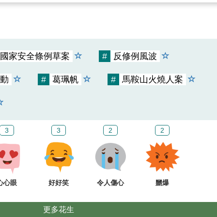
國家安全條例草案
#
反修例風波
動
#
葛珮帆
#
馬鞍山火燒人案
3
3
2
2
心心眼
好好笑
令人傷心
嬲爆
更多花生