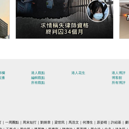
【今日網圖】後果自負
【
專欄
港人觀點
港人花生
港人博評
直播
編輯觀點
博客館
所有觀點
所有博評
打
|
一周圈點
|
周末短打
|
劉炳章
|
梁世民
|
馬浩文
|
何濼生
|
原姿晴
|
許紹基
|
麥