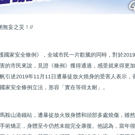
啲無妄之災！//
維護國家安全條例》，全城市民一片歡騰的同時，對於201
害的市民來說，見證《條例》獲得通過，感受就來得更
引述2019年11月11日遭暴徒放火燒身的受害人表示，
國家安全條例立法，形容「實在等得太耐」。
馬鞍山港鐵站，遭暴徒放火致身體和頭部多處燒傷，雖
手術矯正，身體至今仍然未能完全康復。他認為，當年