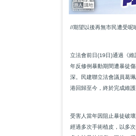
//期望以後再無市民遭受呢
立法會前日(19日)通過《
年反修例暴動期間遭暴徒傷
深。民建聯立法會議員葛珮帆
港回歸至今，終於完成維護
受害人當年因阻止暴徒破壞
經過多次手術植皮，以多次