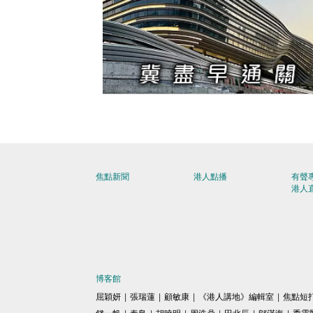
【今日網圖】火速通過
焦點新聞
港人點播
有聲
港人
博客館
屈穎妍
|
張瑞蓮
|
顧敏康
|
《港人講地》編輯室
|
焦點短