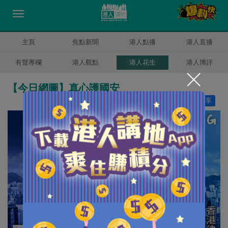
主頁
焦點新聞
港人點播
港人直播
有聲專欄
港人觀點
港人花生
港人博評
【今日網圖】真心護國安
讚好
14
分享