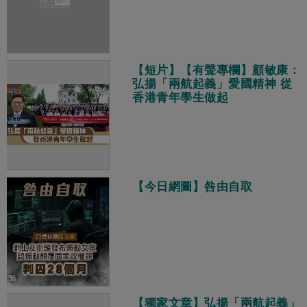
【短片】【有聲專欄】顧敏康：
弘揚「兩航起義」愛國精神 從
香港青年學生做起
【今日網圖】咎由自取
【獨家文章】弘揚「兩航起義」