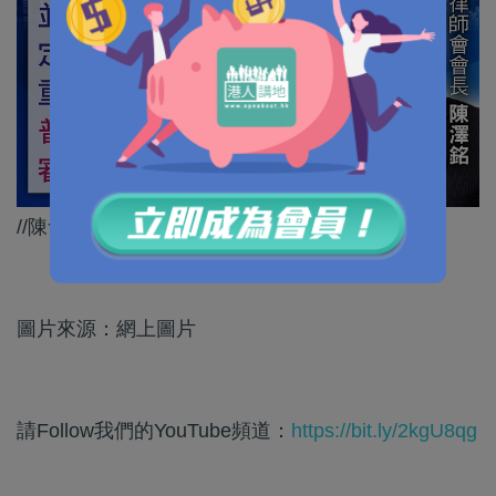
//陳會長一席話，釋除市民疑慮！//
圖片來源：網上圖片
請Follow我們的YouTube頻道：
https://bit.ly/2kgU8qg