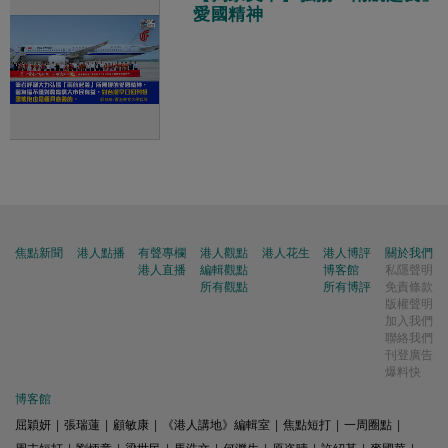
愛國精神
焦點新聞
港人點播
有聲專欄
港人觀點
港人花生
港人博評
關於我們
港人直播
編輯觀點
博客館
私隱聲明
所有觀點
所有博評
免責條款
版權聲明
加入我們
聯絡我們
刊登廣告
爆料快
博客館
屈穎妍
|
張瑞蓮
|
顧敏康
|
《港人講地》編輯室
|
焦點短打
|
一周圈點
|