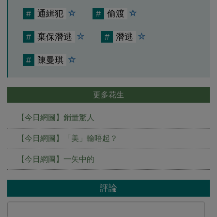
#
通緝犯
#
偷渡
#
棄保潛逃
#
潛逃
#
陳曼琪
更多花生
【今日網圖】銷量驚人
【今日網圖】「美」輸唔起？
【今日網圖】一矢中的
評論