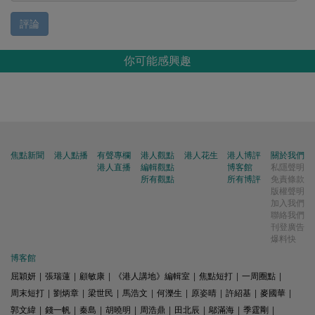
評論
你可能感興趣
焦點新聞
港人點播
有聲專欄
港人觀點
港人花生
港人博評
關於我們
港人直播
編輯觀點
博客館
私隱聲明
所有觀點
所有博評
免責條款
版權聲明
加入我們
聯絡我們
刊登廣告
爆料快
博客館
屈穎妍
|
張瑞蓮
|
顧敏康
|
《港人講地》編輯室
|
焦點短打
|
一周圈點
|
周末短打
|
劉炳章
|
梁世民
|
馬浩文
|
何濼生
|
原姿晴
|
許紹基
|
麥國華
|
郭文緯
|
錢一帆
|
秦島
|
胡曉明
|
周浩鼎
|
田北辰
|
鄔滿海
|
季霆剛
|