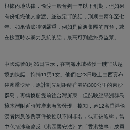
根據內地法律，偷渡一般會判一年以下刑期，但如果
有份組織他人偷渡、並被定罪的話，刑期由兩年至七
年。如果情節特別嚴重，例如是偷渡集團的首領，或
在檢查時以暴力反抗的話，最高可判處終身監禁。
中國海警8月26日表示，在南海水域截獲一艘非法越
境的快艇，拘捕11男1女。他們在23日晚上由西貢布
袋澳乘快艇，原計劃先到距離香港約300公里的東沙
群島，再轉換船隻前往台灣屏東，但船駛經果洲群島
樟木灣附近時被廣東海警發現。據知，這12名香港偷
渡者因反修例事件被控以不同罪名，或正被通緝，當
中包括涉嫌違反《港區國安法》的「香港故事」成員