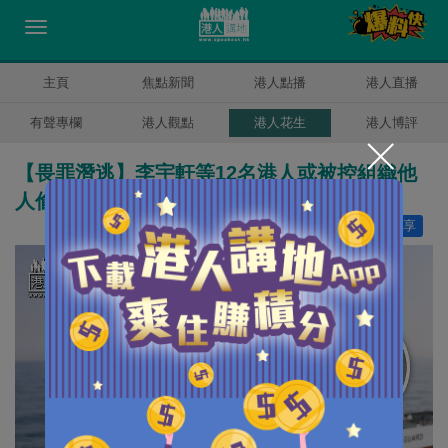
主頁
焦點新聞
港人點播
港人直播
有聲專欄
港人觀點
港人花生
港人博評
【畏罪潛逃】李宇軒等12名港人或被控組織他
人偷渡 一經定罪最高可判終身監禁
讚好
45
分享