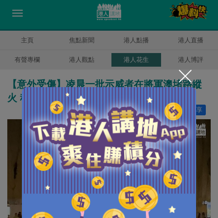
主頁
焦點新聞
港人點播
港人直播
有聲專欄
港人觀點
港人花生
港人博評
【意外受傷】凌晨一批示威者在將軍澳堵路縱
火 科大學生不幸墮樓受傷
讚好
17
分享