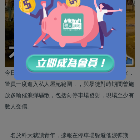
今日凌晨有一批示威者在將軍澳聚集、堵路、縱火，
警員一度進入私人屋苑範圍，，與暴徒對峙期間曾施
放多輪催淚彈驅散，包括向停車場發射，現場至少有
數人受傷。
一名於科大就讀青年，據報在停車場躲避催淚彈期