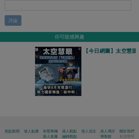
評論
你可能感興趣
【今日網圖】太空慧眼
焦點新聞
港人點播
有聲專欄
港人觀點
港人花生
港人博評
關於我們
港人直播
編輯觀點
博客館
私隱聲明