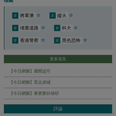
標籤
#
將軍澳
#
縱火
#
堵塞道路
#
科大
#
香港警察
#
黑色恐怖
更多花生
【今日網圖】國際認可
【今日網圖】眾志成城
【今日網圖】事實勝於雄辯
評論