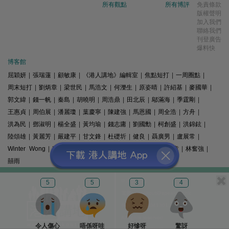
所有觀點
所有博評
免責條款
版權聲明
加入我們
聯絡我們
刊登廣告
爆料快
博客館
屈穎妍
|
張瑞蓮
|
顧敏康
|
《港人講地》編輯室
|
焦點短打
|
一周圈點
|
周末短打
|
劉炳章
|
梁世民
|
馬浩文
|
何濼生
|
原姿晴
|
許紹基
|
麥國華
|
郭文緯
|
錢一帆
|
秦島
|
胡曉明
|
周浩鼎
|
田北辰
|
鄔滿海
|
季霆剛
|
王惠貞
|
周伯展
|
潘麗瓊
|
葉慶寧
|
陳建強
|
馬恩國
|
周全浩
|
方舟
|
洪為民
|
鄧淑明
|
楊全盛
|
黃均瑜
|
錢志庸
|
劉國勳
|
柯創盛
|
洪錦鉉
|
陸頌雄
|
黃麗芳
|
嚴建平
|
甘文鋒
|
杜礎圻
|
健良
|
聶廣男
|
盧展常
|
Winter Wong
|
K2
|
梁文新
|
羅崑
|
姚銘
|
陳志豪
|
精選文章
|
林奮強
|
囍雨
© 港人講地
5
5
3
4
電郵: speakout@speakout.hk
傳真: 85228041301
All rights reserved.
令人傷心
唔係呀哇
好慘呀
驚訝