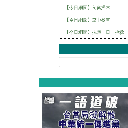
【今日網圖】良禽擇木
【今日網圖】空中校車
【今日網圖】抗議「日」挑釁