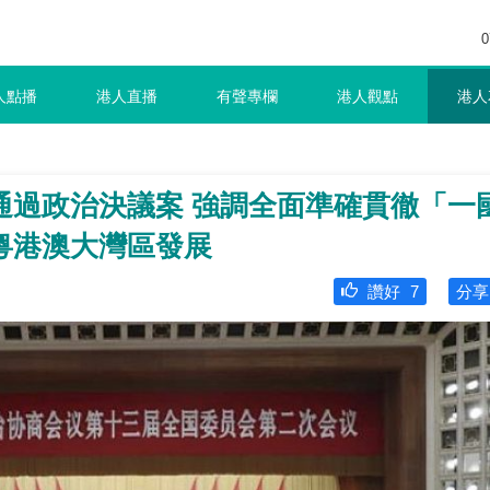
0
人點播
港人直播
有聲專欄
港人觀點
港人
通過政治決議案 強調全面準確貫徹「一
粵港澳大灣區發展
讚好
7
分享