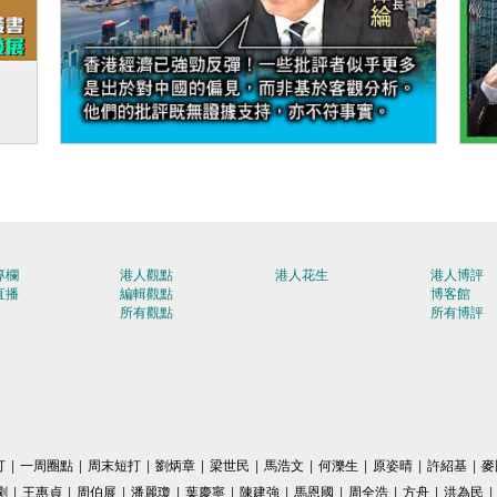
交五
【今日網圖】事實勝於雄辯
【
媒業
專欄
港人觀點
港人花生
港人博評
直播
編輯觀點
博客館
所有觀點
所有博評
打
|
一周圈點
|
周末短打
|
劉炳章
|
梁世民
|
馬浩文
|
何濼生
|
原姿晴
|
許紹基
|
麥
剛
|
王惠貞
|
周伯展
|
潘麗瓊
|
葉慶寧
|
陳建強
|
馬恩國
|
周全浩
|
方舟
|
洪為民
|