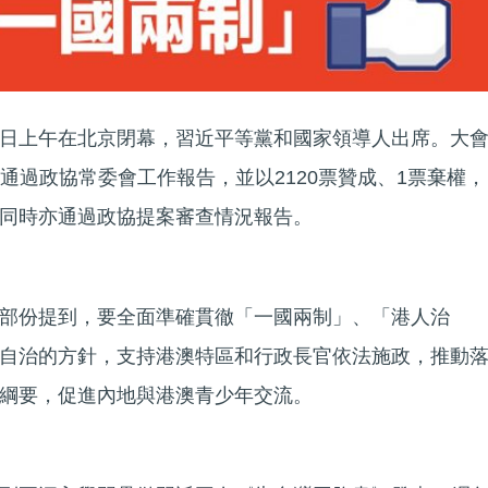
日上午在北京閉幕，習近平等黨和國家領導人出席。大
對，通過政協常委會工作報告，並以2120票贊成、1票棄權，
同時亦通過政協提案審查情況報告。
部份提到，要全面準確貫徹「一國兩制」、「港人治
自治的方針，支持港澳特區和行政長官依法施政，推動
綱要，促進內地與港澳青少年交流。