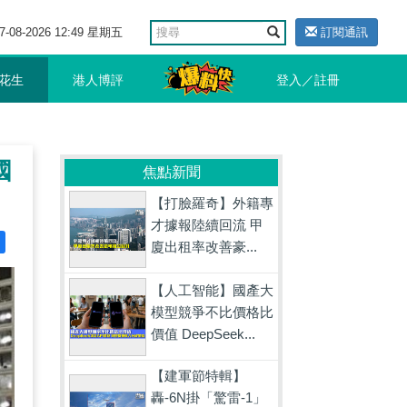
7-08-2026 12:49 星期五
訂閱通訊
花生
港人博評
登入／註冊
國
焦點新聞
【打臉羅奇】外籍專
才據報陸續回流 甲
廈出租率改善豪...
【人工智能】國產大
模型競爭不比價格比
價值 DeepSeek...
【建軍節特輯】
轟-6N掛「驚雷-1」