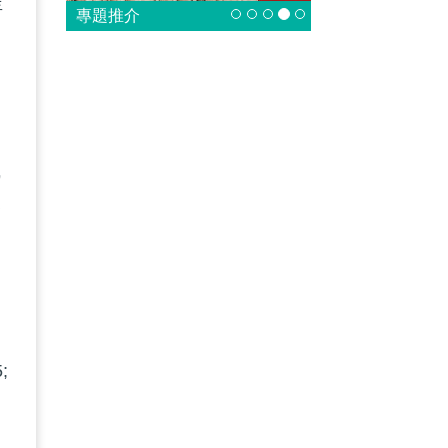
年
專題推介
，
職
參
;