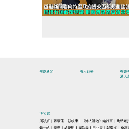
【五年規劃】香港新聞聯向特區政府提
年規劃建議書 提出五項政策建議 推動傳
高質量發展
焦點新聞
港人點播
有聲
港人
博客館
屈穎妍
|
張瑞蓮
|
顧敏康
|
《港人講地》編輯室
|
焦點短
錢一帆
|
秦島
|
胡曉明
|
周浩鼎
|
田北辰
|
鄔滿海
|
季霆