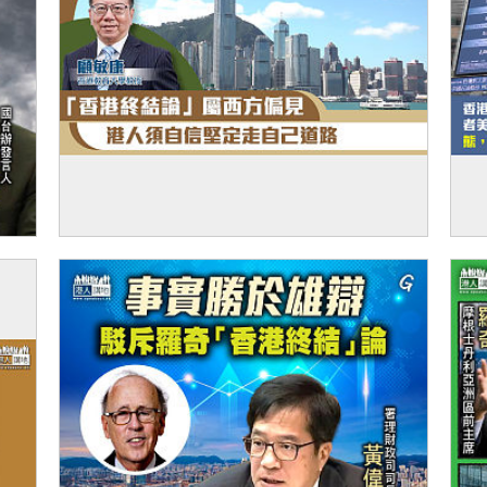
【短片】【有聲專欄】顧敏康：「香港終結
【
論」屬西方偏見 港人須自信堅定走自己道路