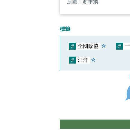
原圖：新華網
標籤
#
全國政協
#
一
#
汪洋