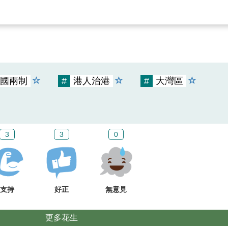
國兩制
#
港人治港
#
大灣區
3
3
0
支持
好正
無意見
更多花生