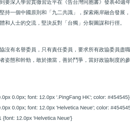
到要深入學習貫徹習近平在《告台灣同胞書》發表40週
堅持一個中國原則和「九二共識」，探索兩岸融合發展
體和人士的交流，堅決反對「台獨」分裂圖謀和行徑。
協沒有名譽委員，只有責任委員，要求所有政協委員盡
者姿態和幹勁，敢於擔當，善於鬥爭，當好政協制度的
.0px 0.0px; font: 12.0px '.PingFang HK'; color: #454545}
.0px 0.0px; font: 12.0px 'Helvetica Neue'; color: #454545
 {font: 12.0px 'Helvetica Neue'}