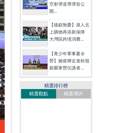
空射彈道導彈首公
開...
【後顧無憂】港人北
上購物再添新保障
大灣區跨境消費...
【青少年軍事夏令
營】施俊輝走進粉嶺
新圍軍營任講者...
精選排行榜
精選觀點
精選博評