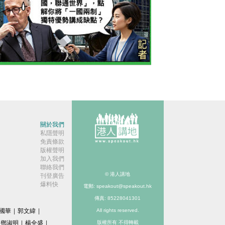
今日網圖】羅奇又轉軚？
關於我們
私隱聲明
免責條款
版權聲明
加入我們
聯絡我們
© 港人講地
刊登廣告
爆料快
電郵: speakout@speakout.hk
傳真: 85228041301
國華
|
郭文緯
|
All rights reserved.
鄧淑明
|
楊全盛
|
版權所有 不得轉載