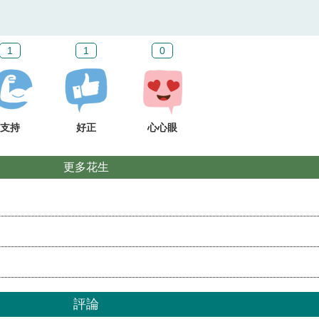
1
1
0
支持
好正
心心眼
更多花生
評論