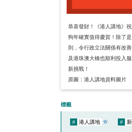
恭喜發財！《港人講地》祝
狗年確實值得慶賀！除了是
則，令行政立法關係有改善；
及港珠澳大橋也順利投入服
新挑戰！
原圖：港人講地資料圖片
標籤
#
港人講地
#
新