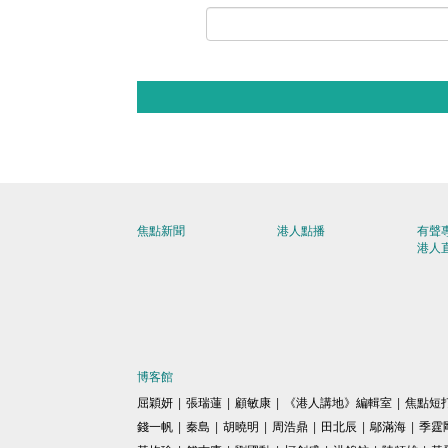
焦點新聞
港人點播
有聲
港人
博客館
屈穎妍
|
張瑞蓮
|
顧敏康
|
《港人講地》編輯室
|
焦點短
錢一帆
|
秦島
|
胡曉明
|
周浩鼎
|
田北辰
|
鄔滿海
|
季霆