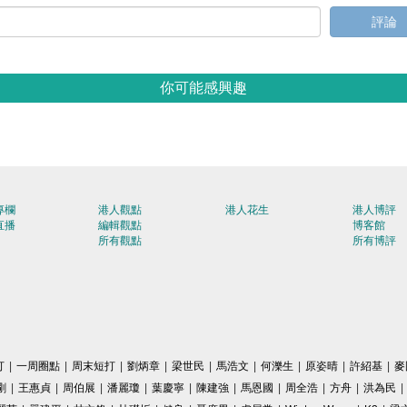
評論
你可能感興趣
專欄
港人觀點
港人花生
港人博評
直播
編輯觀點
博客館
所有觀點
所有博評
打
|
一周圈點
|
周末短打
|
劉炳章
|
梁世民
|
馬浩文
|
何濼生
|
原姿晴
|
許紹基
|
麥
剛
|
王惠貞
|
周伯展
|
潘麗瓊
|
葉慶寧
|
陳建強
|
馬恩國
|
周全浩
|
方舟
|
洪為民
|