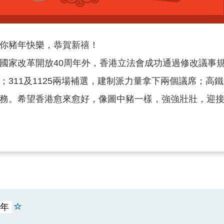
你豬年快樂，恭賀新禧！
國家改革開放40周年外，香港立法會成功通過修改議事
311及1125兩場補選，建制派力量拿下兩個議席；高鐵
務。希望香港愈來愈好，像圖中豬一樣，強強壯壯，迎
年