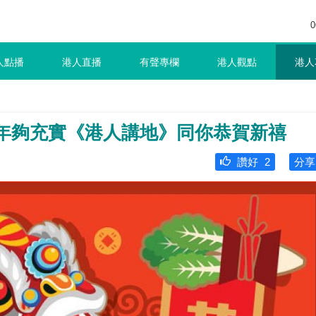
0
人點播
港人直播
有聲專欄
港人觀點
港人
8年夠充實《港人講地》同你恭賀新禧
讚好
2
分享