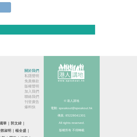
關於我們
私隱聲明
免責條款
版權聲明
加入我們
聯絡我們
© 港人講地
刊登廣告
爆料快
電郵: speakout@speakout.hk
傳真: 85228041301
國華
|
郭文緯
|
All rights reserved.
鄧淑明
|
楊全盛
|
版權所有 不得轉載