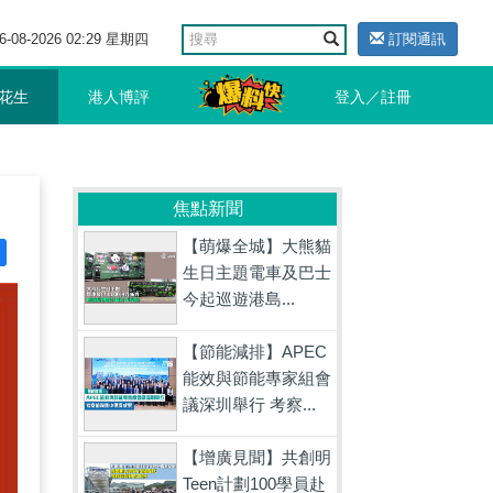
6-08-2026 02:29 星期四
訂閱通訊
花生
港人博評
登入／註冊
焦點新聞
【萌爆全城】大熊貓
生日主題電車及巴士
今起巡遊港島...
【節能減排】APEC
能效與節能專家組會
議深圳舉行 考察...
【增廣見聞】共創明
Teen計劃100學員赴