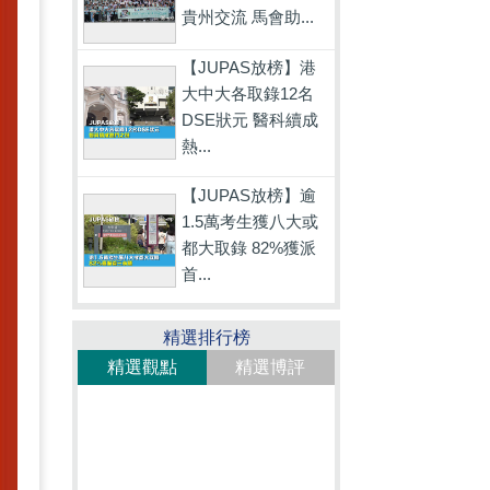
貴州交流 馬會助...
【JUPAS放榜】港
大中大各取錄12名
DSE狀元 醫科續成
熱...
【JUPAS放榜】逾
1.5萬考生獲八大或
都大取錄 82%獲派
首...
精選排行榜
精選觀點
精選博評