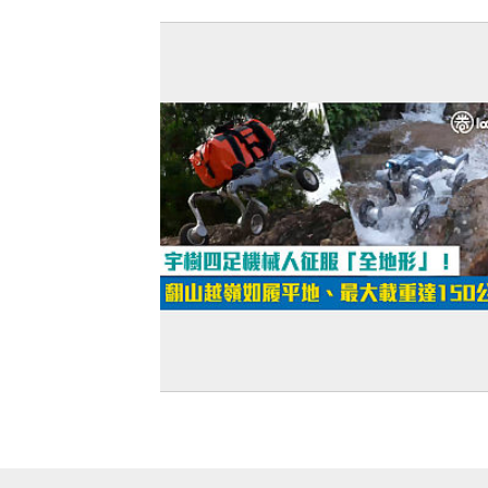
【今日網圖】中國貢獻
【短片】宇樹四足機械人征服「全地形
翻山越嶺如履平地、最大載重達150公斤