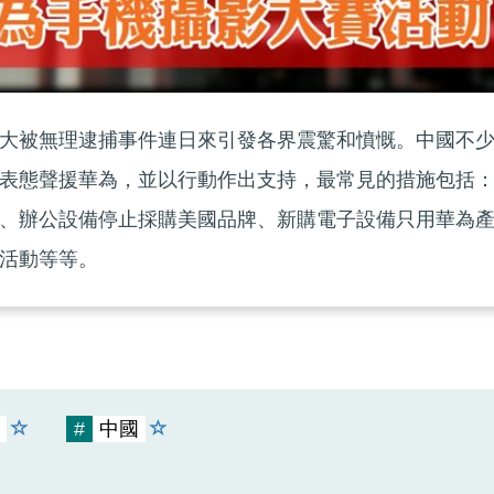
大被無理逮捕事件連日來引發各界震驚和憤慨。中國不
表態聲援華為，並以行動作出支持，最常見的措施包括
、辦公設備停止採購美國品牌、新購電子設備只用華為
活動等等。
#
中國