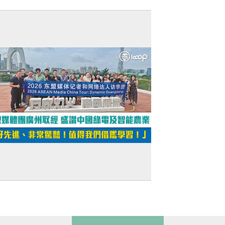
建軍節特輯】新一代「機械狼」搭載火箭
搶灘 人機協同作戰新突破
短片】東盟媒體團廣州取經 盛讚中國綠電
智能農業 「好先進、非常驚豔！值得我們
鑑學習！」