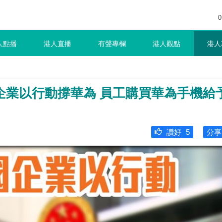
0
人點播
港人直播
有聲專欄
港人觀點
港人
企業以行動撐華為 員工購買華為手機給
讚好
5
分享