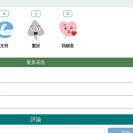
4
1
0
支持
驚訝
我鍾意
更多花生
評論
評論