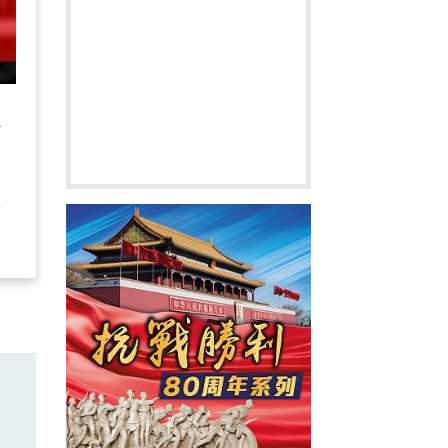
少
：
產