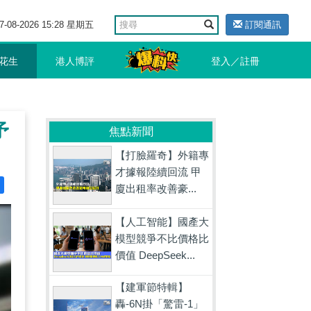
7-08-2026 15:28 星期五
訂閱通訊
花生
港人博評
登入／註冊
予
焦點新聞
【打臉羅奇】外籍專
才據報陸續回流 甲
廈出租率改善豪...
【人工智能】國產大
模型競爭不比價格比
價值 DeepSeek...
【建軍節特輯】
轟-6N掛「驚雷-1」