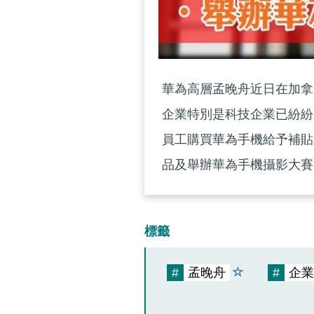
華為高層孟晚舟近日在加拿
企業特別是科技企業已紛紛
員工購買華為手機給予補貼
品及舉辦華為手機攝影大賽
標籤
#
孟晚舟
#
企業