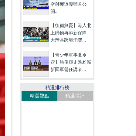
空射彈道導彈首公
開...
【後顧無憂】港人北
上購物再添新保障
大灣區跨境消費...
【青少年軍事夏令
營】施俊輝走進粉嶺
新圍軍營任講者...
精選排行榜
精選觀點
精選博評