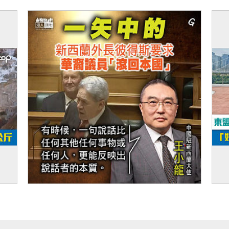
【短片】中國低碳轉型里程碑 太陽能裝機追
【
平煤電 可再生能源發電量佔比首破四成
筒
」！
【今日網圖】一矢中的
【
及
借