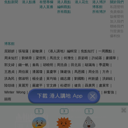
焦點新聞
港人點播
有聲專欄
港人觀點
港人花生
港人博評
關於我們
港人直播
編輯觀點
博客館
私隱聲明
所有觀點
所有博評
免責條款
版權聲明
加入我們
聯絡我們
刊登廣告
爆料快
博客館
屈穎妍
|
張瑞蓮
|
顧敏康
|
《港人講地》編輯室
|
焦點短打
|
一周圈點
|
周末短打
|
劉炳章
|
梁世民
|
馬浩文
|
何濼生
|
原姿晴
|
許紹基
|
麥國華
|
郭文緯
|
錢一帆
|
秦島
|
胡曉明
|
周浩鼎
|
田北辰
|
鄔滿海
|
季霆剛
|
王惠貞
|
周伯展
|
潘麗瓊
|
葉慶寧
|
陳建強
|
馬恩國
|
周全浩
|
方舟
|
洪為民
|
鄧淑明
|
楊全盛
|
黃均瑜
|
錢志庸
|
劉國勳
|
柯創盛
|
洪錦鉉
|
陸頌雄
|
黃麗芳
|
嚴建平
|
甘文鋒
|
杜礎圻
|
健良
|
聶廣男
|
盧展常
|
Winter Wong
|
K2
|
梁文新
|
羅崑
|
姚銘
|
陳志豪
|
精選文章
|
林奮強
|
囍雨
© 港人講地
1
3
1
電郵: speakout@speakout.hk
傳真: 85228041301