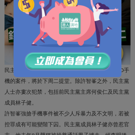
民主黨立法會議員許智峯，今年4月涉嫌強搶女EO手
機的案件，將於下周二提堂。除許智峯之外，民主黨
人士亦婁次犯禁，包括前民主黨主席何俊仁及民主黨
成員林子健。
許智峯強搶手機事件被不少人斥暴力及不文明，若被
控罪成有可能變階下囚。民主黨成員林子健亦曾惹官