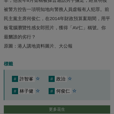
非，他去年8月聲稱被操普通話男子擄走，經查明後
被警方控告一項明知地向警務人員虛報有人犯罪。前
民主黨主席何俊仁，在2014年財政預算案期間，用平
板電腦瀏覽性感女郎照片，獲得「AV仁」稱號。你
最嬲誰的劣行？
原圖：港人講地資料圖片、大公報
標籤
#
許智峯
#
政治
#
林子健
#
何俊仁
更多花生