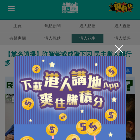
主頁
焦點新聞
港人點播
港人直播
有聲專欄
港人觀點
港人花生
港人博評
【黨名遠播】許智峯或成階下囚 民主黨人罪行
多
讚好
5
分享