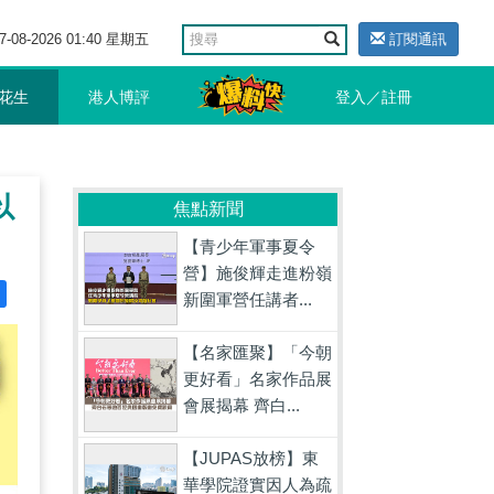
7-08-2026 01:40 星期五
訂閱通訊
花生
港人博評
登入／註冊
以
焦點新聞
【青少年軍事夏令
營】施俊輝走進粉嶺
新圍軍營任講者...
【名家匯聚】「今朝
更好看」名家作品展
會展揭幕 齊白...
【JUPAS放榜】東
華學院證實因人為疏