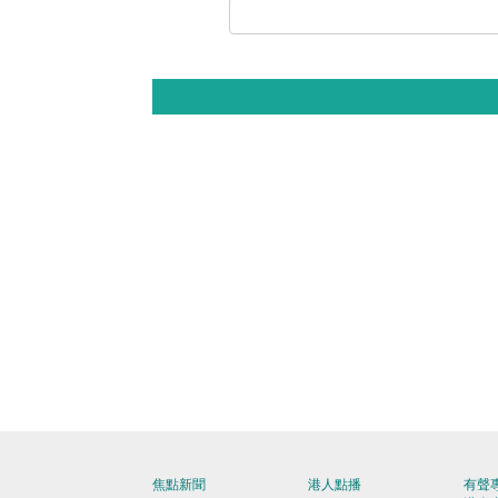
焦點新聞
港人點播
有聲