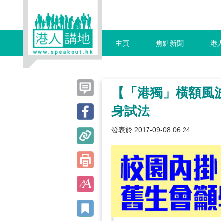
主頁
焦點新聞
港
【「港獨」橫額風
身試法
發表於 2017-09-08 06:24