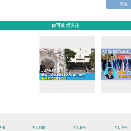
評論
你可能感興趣
【JUPAS放榜】港大中
【穗港合作
大各取錄12名DSE狀元
個國際臨床
醫科續成熱門之選
南沙 梁振英
研提供內地
專欄
港人觀點
港人花生
港人博評