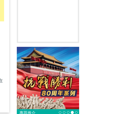
中
容
刑
在
。
專題推介