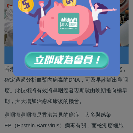
香港中文大學昨日宣佈完成一項涉及兩萬人的研究，
確定透過分析血漿內病毒的DNA，可及早診斷出鼻咽
癌。此技術將有效將鼻咽癌發現期數由晚期推向極早
期，大大增加治癒和康復的機會。
鼻咽癌鼻咽癌是香港常見的癌症，大多與感染
EB（Epstein-Barr virus）病毒有關，而檢測癌細胞