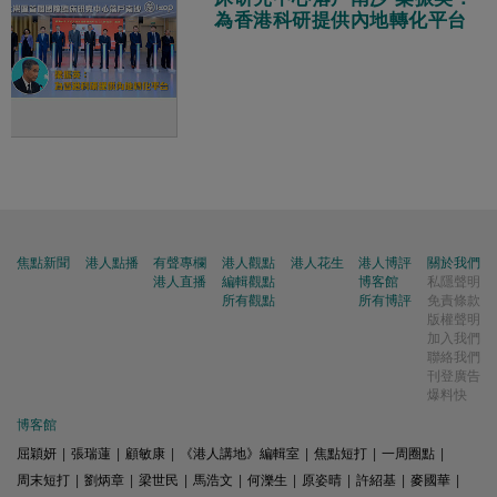
為香港科研提供內地轉化平台
焦點新聞
港人點播
有聲專欄
港人觀點
港人花生
港人博評
關於我們
港人直播
編輯觀點
博客館
私隱聲明
所有觀點
所有博評
免責條款
版權聲明
加入我們
聯絡我們
刊登廣告
爆料快
博客館
屈穎妍
|
張瑞蓮
|
顧敏康
|
《港人講地》編輯室
|
焦點短打
|
一周圈點
|
周末短打
|
劉炳章
|
梁世民
|
馬浩文
|
何濼生
|
原姿晴
|
許紹基
|
麥國華
|