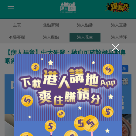
主頁
焦點新聞
港人點播
港人直播
有聲專欄
港人觀點
港人花生
港人博評
【病人福音】中大研發：驗血可確診極早期鼻
咽癌 大大增加治愈機會
讚好
0
分享