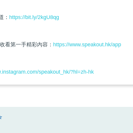
頻道：
https://bit.ly/2kgU8qg
收看第一手精彩內容：
https://www.speakout.hk/app
w.instagram.com/speakout_hk/?hl=zh-hk