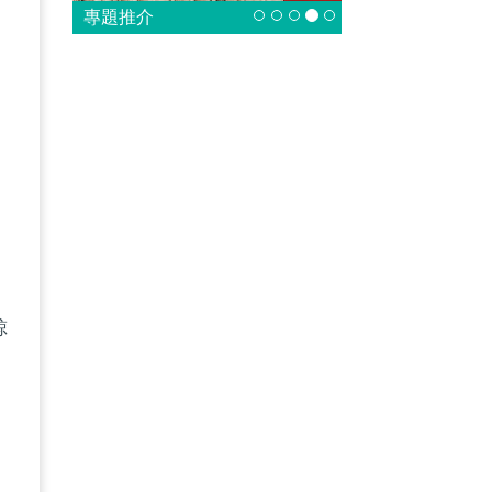
專題推介
」
鯨
發