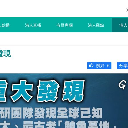
0
人點播
港人直播
有聲專欄
港人觀點
港人
發現
讚好
6
分享