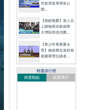
空射彈道導彈首公
開...
【後顧無憂】港人北
上購物再添新保障
大灣區跨境消費...
【青少年軍事夏令
營】施俊輝走進粉嶺
新圍軍營任講者...
精選排行榜
精選觀點
精選博評