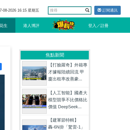
7-08-2026 16:15 星期五
訂閱通訊
花生
港人博評
登入／註冊
焦點新聞
【打臉羅奇】外籍專
才據報陸續回流 甲
廈出租率改善豪...
【人工智能】國產大
模型競爭不比價格比
價值 DeepSeek...
【建軍節特輯】
轟-6N掛「驚雷-1」