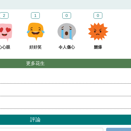
2
1
0
0
心心眼
好好笑
令人傷心
嬲爆
更多花生
評論