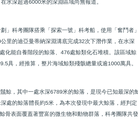
。在水深超過6000米的深淵區域尚無報道。
索計劃」科考團隊搭乘「探索一號」科考船，使用「奮鬥者
00公里的迪亞曼蒂納深淵溝底完成32次下潛作業，在水深
發現5處化能自養階段的鯨落、476處鯨類化石堆積。該區域鯨
9.5具，經推算，整片海域鯨類殘骸總量或逾1000萬具。
種鬚鯨，其中一處水深6789米的鯨落，是現今已知最深的
0米深處的鯨落體長約5米，為本次發現中最大鯨落，經判定
鯨骨表面覆蓋著豐富的微生物和動物群落，科考團隊共