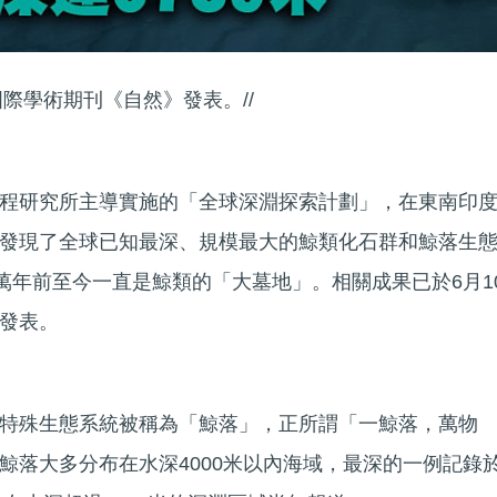
國際學術期刊《自然》發表。//
程研究所主導實施的「全球深淵探索計劃」，在東南印
發現了全球已知最深、規模最大的鯨類化石群和鯨落生
0萬年前至今一直是鯨類的「大墓地」。相關成果已於6月1
發表。
特殊生態系統被稱為「鯨落」，正所謂「一鯨落，萬物
鯨落大多分布在水深4000米以內海域，最深的一例記錄