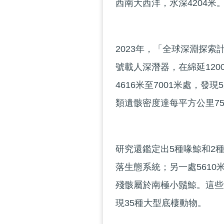
西南大西洋，水深4204米
2023年，「全球深淵探
號載人深潛器，在綿延12
4616米至7001米處，
類遺骸密度達每平方公里75
研究還鑑定出5種喙鯨和2
落生態系統；另一處561
殘骸屬於南極小鬚鯨。這些
現35種大型底棲動物。