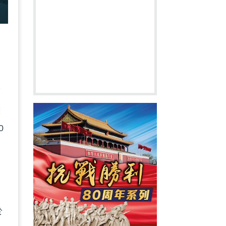
度
態
0
於