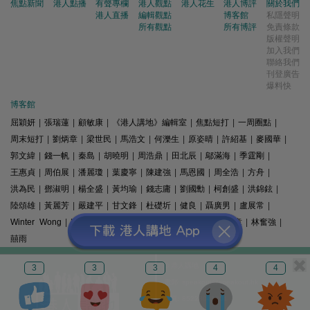
焦點新聞
港人點播
有聲專欄
港人觀點
港人花生
港人博評
關於我們
港人直播
編輯觀點
博客館
私隱聲明
所有觀點
所有博評
免責條款
版權聲明
加入我們
聯絡我們
刊登廣告
爆料快
博客館
屈穎妍
|
張瑞蓮
|
顧敏康
|
《港人講地》編輯室
|
焦點短打
|
一周圈點
|
周末短打
|
劉炳章
|
梁世民
|
馬浩文
|
何濼生
|
原姿晴
|
許紹基
|
麥國華
|
郭文緯
|
錢一帆
|
秦島
|
胡曉明
|
周浩鼎
|
田北辰
|
鄔滿海
|
季霆剛
|
王惠貞
|
周伯展
|
潘麗瓊
|
葉慶寧
|
陳建強
|
馬恩國
|
周全浩
|
方舟
|
洪為民
|
鄧淑明
|
楊全盛
|
黃均瑜
|
錢志庸
|
劉國勳
|
柯創盛
|
洪錦鉉
|
陸頌雄
|
黃麗芳
|
嚴建平
|
甘文鋒
|
杜礎圻
|
健良
|
聶廣男
|
盧展常
|
Winter Wong
|
K2
|
梁文新
|
羅崑
|
姚銘
|
陳志豪
|
精選文章
|
林奮強
|
囍雨
© 港人講地
3
3
3
4
4
電郵: speakout@speakout.hk
傳真: 85228041301