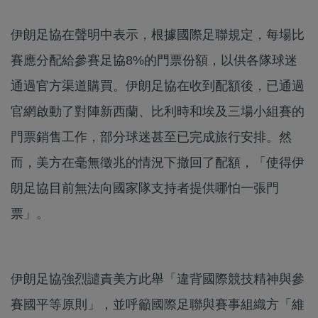
伊朗足協在聲明中表示，根據國際足聯規定，每場比
賽應分配給參賽足協8%的門票份額，以供各隊球迷
通過官方渠道購買。伊朗足協在收到配額後，已通過
官網啟動了對陣新西蘭、比利時和埃及三場小組賽的
門票銷售工作，部分球迷甚至已完成旅行安排。然
而，美方在毫無徵兆的情況下撤回了配額，「使得伊
朗足協目前無法向國家隊支持者提供哪怕一張門
票」。
伊朗足協強烈譴責美方此舉「違背國際競技精神與參
賽國平等原則」，並呼籲國際足聯與賽事組織方「維