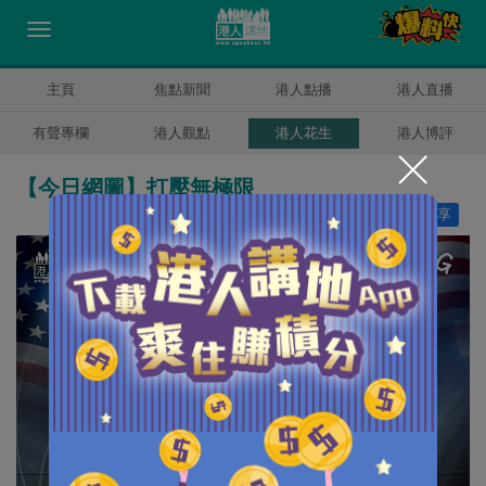
主頁
焦點新聞
港人點播
港人直播
有聲專欄
港人觀點
港人花生
港人博評
【今日網圖】打壓無極限
讚好
20
分享