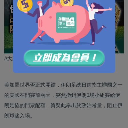
//大家又見識到美國嘅藞䕢手段！//
美加墨世界盃正式開鑼，伊朗足總日前指主辦國之一
的美國在開賽前兩天，突然撤銷伊朗3場小組賽給伊
朗足協的門票配額，質疑此舉出於政治考量，阻止伊
朗球迷入場。