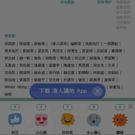
所有觀點
所有博評
免責條款
版權聲明
加入我們
聯絡我們
刊登廣告
爆料快
博客館
屈穎妍
|
張瑞蓮
|
顧敏康
|
《港人講地》編輯室
|
焦點短打
|
一周圈點
|
周末短打
|
劉炳章
|
梁世民
|
馬浩文
|
何濼生
|
原姿晴
|
許紹基
|
麥國華
|
郭文緯
|
錢一帆
|
秦島
|
胡曉明
|
周浩鼎
|
田北辰
|
鄔滿海
|
季霆剛
|
王惠貞
|
周伯展
|
潘麗瓊
|
葉慶寧
|
陳建強
|
馬恩國
|
周全浩
|
方舟
|
洪為民
|
鄧淑明
|
楊全盛
|
黃均瑜
|
錢志庸
|
劉國勳
|
柯創盛
|
洪錦鉉
|
陸頌雄
|
黃麗芳
|
嚴建平
|
甘文鋒
|
杜礎圻
|
健良
|
聶廣男
|
盧展常
|
Winter Wong
|
K2
|
梁文新
|
羅崑
|
姚銘
|
陳志豪
|
精選文章
|
林奮強
|
囍雨
© 港人講地
4
2
2
0
0
電郵: speakout@speakout.hk
傳真: 85228041301
All rights reserved.
好正
心心眼
好好笑
令人傷心
嬲爆
版權所有 不得轉載