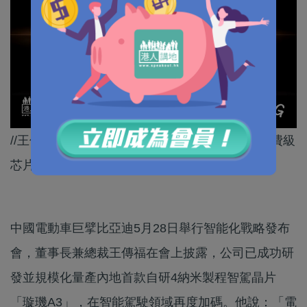
//王傳福形容，「4納米車規級智駕芯片相當於消費級
芯片的2納米，難度很大」。//
中國電動車巨擘比亞迪5月28日舉行智能化戰略發布
會，董事長兼總裁王傳福在會上披露，公司已成功研
發並規模化量產內地首款自研4納米製程智駕晶片
「璇璣A3」，在智能駕駛領域再度加碼。他說：「電