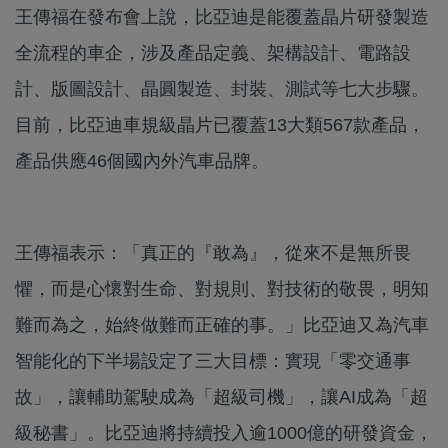
王傳福在發布會上說，比亞迪是能覆蓋晶片研發製造
全流程的車企，涉及產品定義、架構設計、電路設
計、版圖設計、晶圓製造、封裝、測試等七大步驟。
目前，比亞迪車規級晶片已覆蓋13大類567款產品，
產品供應46個國內外汽車品牌。
王傳福表示：「真正的『敢為』，從來不是無所畏
懼，而是心懷對生命、對規則、對技術的敬畏，明知
難而為之，始終做難而正確的事。」比亞迪又為汽車
智能化的下半場設定了三大目標：實現「零交通事
故」，讓輔助駕駛成為「超級司機」，讓AI成為「超
級秘書」。比亞迪將持續投入逾1000億的研發資金，