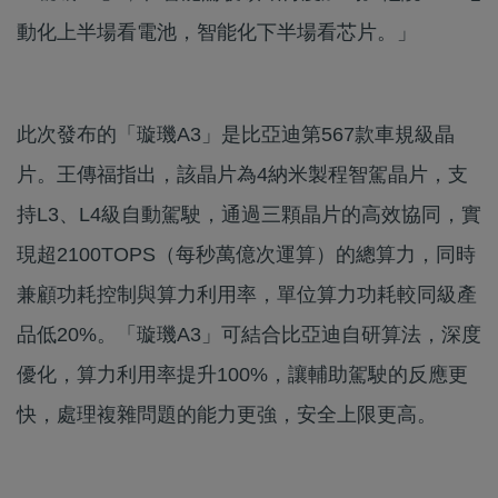
動化上半場看電池，智能化下半場看芯片。」
此次發布的「璇璣A3」是比亞迪第567款車規級晶
片。王傳福指出，該晶片為4納米製程智駕晶片，支
持L3、L4級自動駕駛，通過三顆晶片的高效協同，實
現超2100TOPS（每秒萬億次運算）的總算力，同時
兼顧功耗控制與算力利用率，單位算力功耗較同級產
品低20%。「璇璣A3」可結合比亞迪自研算法，深度
優化，算力利用率提升100%，讓輔助駕駛的反應更
快，處理複雜問題的能力更強，安全上限更高。