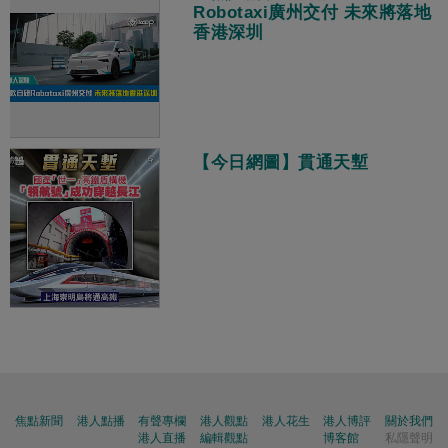
Robotaxi廣州交付 未來將落地
香港深圳
【今日網圖】貫通天塹
焦點新聞
港人點播
有聲專欄
港人觀點
港人花生
港人博評
關於我們
港人直播
編輯觀點
博客館
私隱聲明