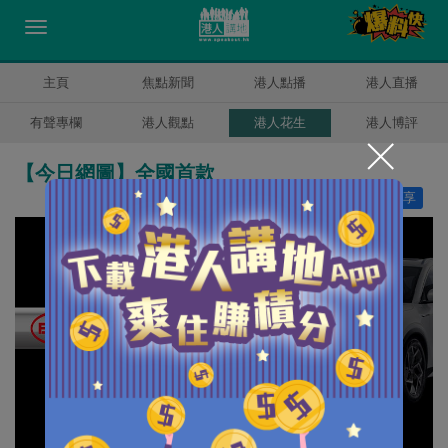
主頁
焦點新聞
港人點播
港人直播
有聲專欄
港人觀點
港人花生
港人博評
【今日網圖】全國首款
讚好
10
分享