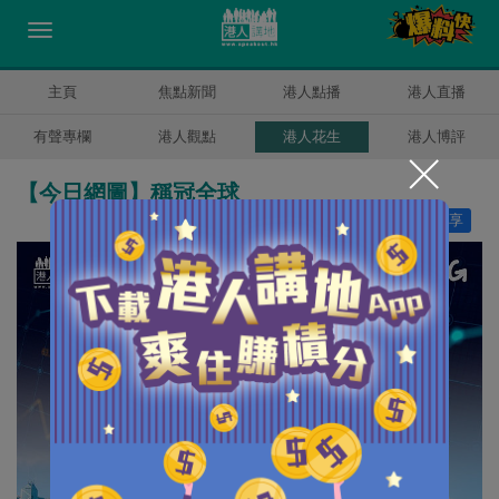
主頁
焦點新聞
港人點播
港人直播
有聲專欄
港人觀點
港人花生
港人博評
【今日網圖】稱冠全球
讚好
12
分享