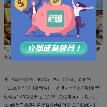
//香港憑藉「一國兩制」下的優勢，吸引越來越多超
高淨值人士和家族辦公室落戶並在港投資。//
波士頓諮詢公司（BCG）昨日（27日）發布的
《2026年全球財富報告》，香港去年的跨境財富管理
規模達2.95萬億美元（約23.1萬億港元），以大約
100億美元的優勢首度超越傳統財富管理樞紐瑞士，