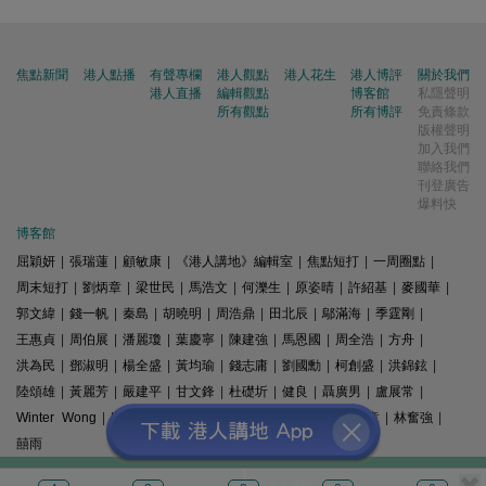
焦點新聞
港人點播
有聲專欄
港人觀點
港人花生
港人博評
關於我們
港人直播
編輯觀點
博客館
私隱聲明
所有觀點
所有博評
免責條款
版權聲明
加入我們
聯絡我們
刊登廣告
爆料快
博客館
屈穎妍
|
張瑞蓮
|
顧敏康
|
《港人講地》編輯室
|
焦點短打
|
一周圈點
|
周末短打
|
劉炳章
|
梁世民
|
馬浩文
|
何濼生
|
原姿晴
|
許紹基
|
麥國華
|
郭文緯
|
錢一帆
|
秦島
|
胡曉明
|
周浩鼎
|
田北辰
|
鄔滿海
|
季霆剛
|
王惠貞
|
周伯展
|
潘麗瓊
|
葉慶寧
|
陳建強
|
馬恩國
|
周全浩
|
方舟
|
洪為民
|
鄧淑明
|
楊全盛
|
黃均瑜
|
錢志庸
|
劉國勳
|
柯創盛
|
洪錦鉉
|
陸頌雄
|
黃麗芳
|
嚴建平
|
甘文鋒
|
杜礎圻
|
健良
|
聶廣男
|
盧展常
|
Winter Wong
|
K2
|
梁文新
|
羅崑
|
姚銘
|
陳志豪
|
精選文章
|
林奮強
|
囍雨
© 港人講地