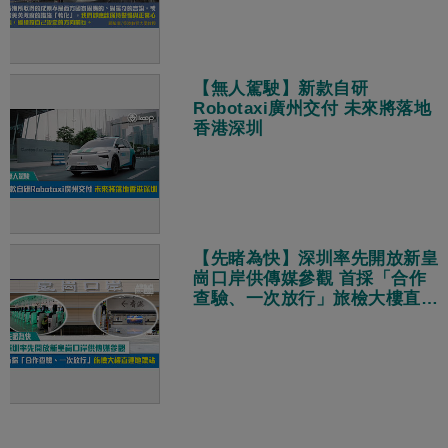
【無人駕駛】新款自研
Robotaxi廣州交付 未來將落地
香港深圳
【先睹為快】深圳率先開放新皇
崗口岸供傳媒參觀 首採「合作
查驗、一次放行」旅檢大樓直連
地鐵站