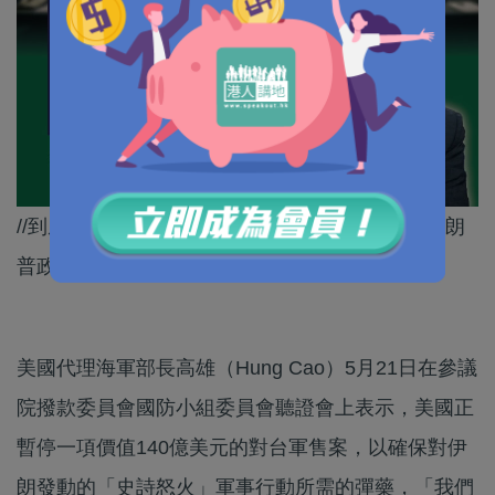
//到底係唔夠彈藥，定係唔想賣畀台灣，就只有特朗
普政府先知～//
美國代理海軍部長高雄（Hung Cao）5月21日在參議
院撥款委員會國防小組委員會聽證會上表示，美國正
暫停一項價值140億美元的對台軍售案，以確保對伊
朗發動的「史詩怒火」軍事行動所需的彈藥，「我們