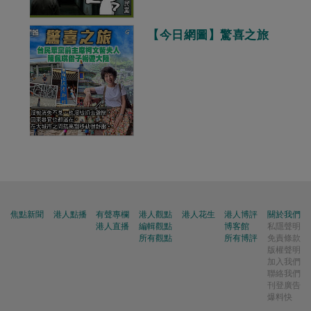
【今日網圖】驚喜之旅
焦點新聞
港人點播
有聲專欄
港人觀點
港人花生
港人博評
關於我們
港人直播
編輯觀點
博客館
私隱聲明
所有觀點
所有博評
免責條款
版權聲明
加入我們
聯絡我們
刊登廣告
爆料快