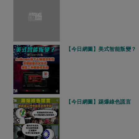
【今日網圖】美式智能叛變？
【今日網圖】踢爆綠色謊言