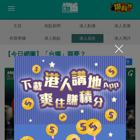
主頁
焦點新聞
港人點播
港人直播
有聲專欄
港人觀點
港人花生
港人博評
【今日網圖】「台獨」噩夢？
讚好
33
分享