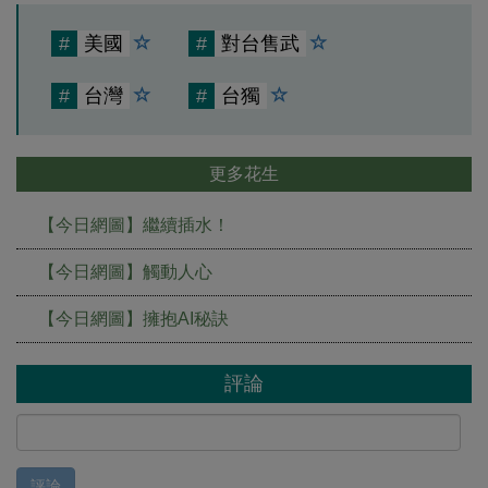
#
美國
#
對台售武
#
台灣
#
台獨
更多花生
【今日網圖】繼續插水！
【今日網圖】觸動人心
【今日網圖】擁抱AI秘訣
評論
評論