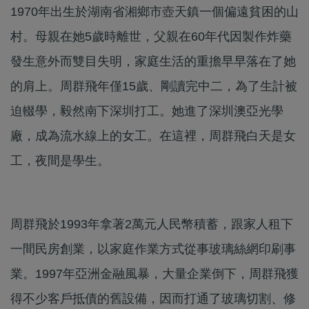
1970年出生於湖南省湘鄉市壺天鎮一個偏遠貧困的山
村。母親在她5歲時離世，父親在60年代因製作炸藥
發生意外而雙目失明，家庭生活的重擔早早落在了她
的肩上。周群飛年僅15歲、剛讀完中二，為了生計被
迫輟學，毅然南下深圳打工。她進了深圳澳亞光學
廠，成為流水線上的女工。在這裡，周群飛白天是女
工，夜間是學生。
周群飛於1993年拿著2萬元人民幣積蓄，跟家人租下
一間民房創業，以家庭作業方式從事玻璃絲網印刷事
業。1997年亞洲金融風暴，大量企業倒下，周群飛獲
得不少客戶抵債的舊設備，因而打通了玻璃切割、修