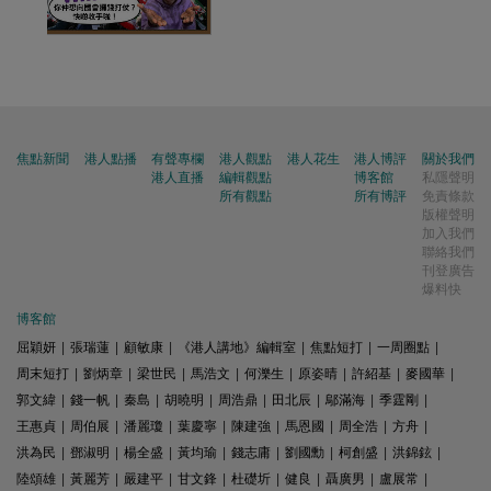
焦點新聞
港人點播
有聲專欄
港人觀點
港人花生
港人博評
關於我們
港人直播
編輯觀點
博客館
私隱聲明
所有觀點
所有博評
免責條款
版權聲明
加入我們
聯絡我們
刊登廣告
爆料快
博客館
屈穎妍
|
張瑞蓮
|
顧敏康
|
《港人講地》編輯室
|
焦點短打
|
一周圈點
|
周末短打
|
劉炳章
|
梁世民
|
馬浩文
|
何濼生
|
原姿晴
|
許紹基
|
麥國華
|
郭文緯
|
錢一帆
|
秦島
|
胡曉明
|
周浩鼎
|
田北辰
|
鄔滿海
|
季霆剛
|
王惠貞
|
周伯展
|
潘麗瓊
|
葉慶寧
|
陳建強
|
馬恩國
|
周全浩
|
方舟
|
洪為民
|
鄧淑明
|
楊全盛
|
黃均瑜
|
錢志庸
|
劉國勳
|
柯創盛
|
洪錦鉉
|
陸頌雄
|
黃麗芳
|
嚴建平
|
甘文鋒
|
杜礎圻
|
健良
|
聶廣男
|
盧展常
|