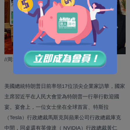
//周群飛嘅出身絕對可以用「傳奇」嚟形容！//
美國總統特朗普日前率領17位頂尖企業家訪華，國家
主席習近平在人民大會堂為特朗普一行舉行歡迎國
宴。宴會上，一位女士坐在全球首富、特斯拉
（Tesla）行政總裁馬斯克與蘋果公司行政總裁庫克
中間，同桌還有英偉達（ NVIDIA）行政總裁黃仁