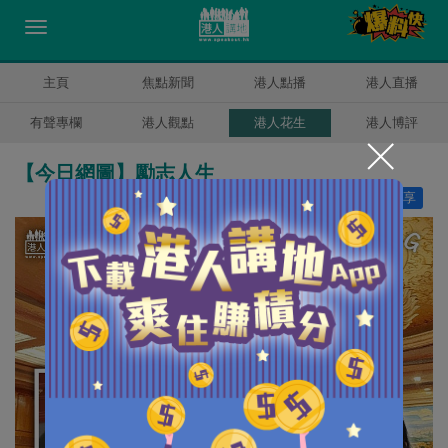
主頁
焦點新聞
港人點播
港人直播
有聲專欄
港人觀點
港人花生
港人博評
【今日網圖】勵志人生
讚好
16
分享