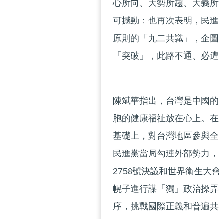
心所向、大勢所趨、大義所
可撼動﹔也再次表明，民進
原則的「九二共識」，企圖
「突破」，此路不通、必遭
陳斌華指出，台灣是中國的
胞的健康福祉放在心上。在
基礎上，對台灣地區參與全
民進黨當局勾連外部勢力，
2758號決議和世界衛生大
幌子進行謀「獨」政治操弄
序，挑戰國際正義和普遍共