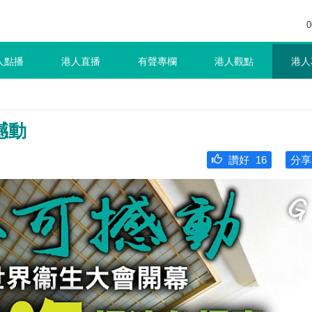
0
人點播
港人直播
有聲專欄
港人觀點
港人
撼動
讚好
16
分享