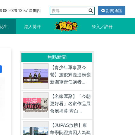
6-08-2026 13:57 星期四
訂閱通訊
花生
港人博評
登入／註冊
焦點新聞
【青少年軍事夏令
營】施俊輝走進粉嶺
新圍軍營任講者...
【名家匯聚】「今朝
更好看」名家作品展
會展揭幕 齊白...
【JUPAS放榜】東
華學院證實因人為疏