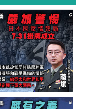
今日網圖】嚴加警惕