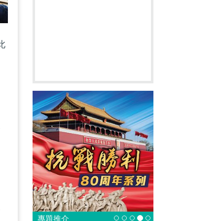
此
大
出
人
專題推介