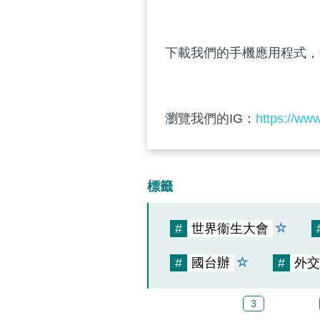
下載我們的手機應用程式，
瀏覽我們的IG：
https://ww
標籤
#
世界衞生大會
#
國台辦
#
外交
3