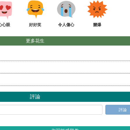
心心眼
好好笑
令人傷心
嬲爆
更多花生
評論
評論