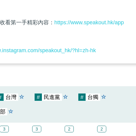
收看第一手精彩內容：
https://www.speakout.hk/app
w.instagram.com/speakout_hk/?hl=zh-hk
#
台灣
#
民進黨
#
台獨
部
3
3
2
2