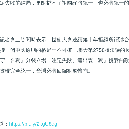
定失敗的結局，更阻擋不了祖國終將統一、也必將統一
記者會上答問時表示，世衞大會連續第十年拒絕所謂涉
持一個中國原則的格局牢不可破，聯大第2758號決議的
守「台獨」分裂立場，注定失敗。這出謀「獨」挑釁的
實現完全統一，台灣必將回歸祖國懷抱。
頻道：
https://bit.ly/2kgU8qg