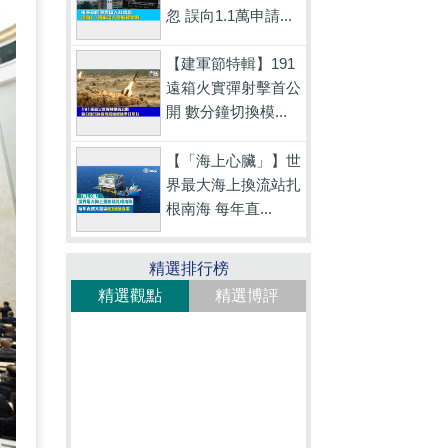
忽 誤向1.1萬申請...
【建軍節特輯】191
遠箱火實彈射擊首公
開 數分鐘切換模...
【「海上心臟」】世
界最大海上換流站扎
根南海 每年直...
精選排行榜
精選觀點
精選博評