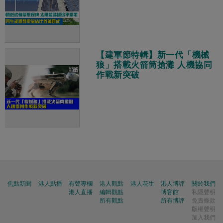
【建軍節特輯】新一代「機械
狼」搭載火箭筒搶灘 人機協同
作戰新突破
焦點新聞
港人點播
有聲專欄
港人觀點
港人花生
港人博評
關於我們
港人直播
編輯觀點
博客館
私隱聲明
所有觀點
所有博評
免責條款
版權聲明
加入我們