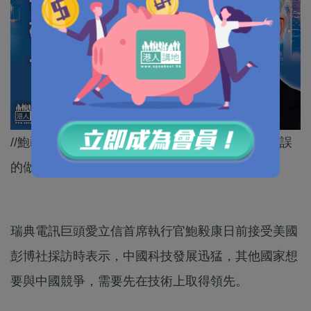
//鮑毅康曾反對針對中國企業的禁令，認為那是錯誤
的做法。//
瑞典電訊巨頭愛立信首席執行官鮑毅康日前接受美國
彭博社採訪時表示，中國科技發展迅猛，其他國家想
要與中國競爭，需要先在技術上取得領先。