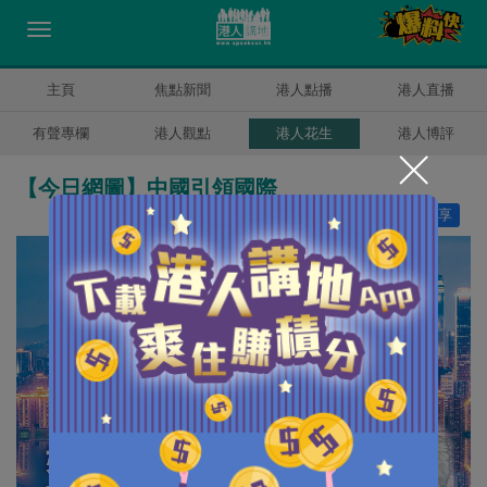
主頁
焦點新聞
港人點播
港人直播
有聲專欄
港人觀點
港人花生
港人博評
【今日網圖】中國引領國際
讚好
13
分享